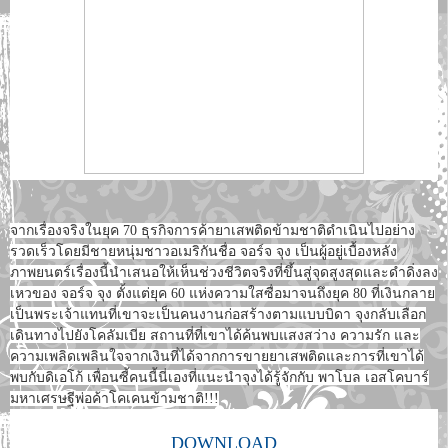
จากเรื่องจริงในยุค 70 ธุรกิจการค้ายาเสพติดข้ามชาติดำเนินไปอย่าง
รวดเร็วโดยมีชายหนุ่มชาวอเมริกันชื่อ จอร์จ จุง เป็นผู้อยู่เบื้องหลัง
ภาพยนตร์เรื่องนี้นำเสนอให้เห็นช่วงชีวิตจริงที่ขึ้นสู่จุดสูงสุดและดำดิ่งลง
เหวของ จอร์จ จุง ตั้งแต่ยุค 60 แห่งความใสซื่อมาจนถึงยุค 80 ที่เงินกลาย
เป็นพระเจ้าแทนที่เขาจะเป็นคนงานก่อสร้างตามแบบบิดา จุงกลับเลือก
เดินทางไปยังโคลัมเบีย สถานที่ที่เขาได้ค้นพบแสงสว่าง ความรัก และ
ความเพลิดเพลินใจจากเงินที่ได้จากการขายยาเสพติดและการที่เขาได้
พบกับดิเอโก้ เพื่อนซี้คนนี้นี่เองที่แนะนำจุงได้รู้จักกับ พาโบล เอสโคบาร์
มหาเศรษฐีพ่อค้าโคเคนข้ามชาติ!!!
DOWNLOAD