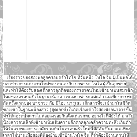
เรื่องราวของสองพ่อลูกครอบครัวโทโจ ที่วันหนึ่ง โทโจ จิน ผู้เป็นพ่อได้
บอกข่าวการแต่งงานใหม่ของตนเองกับ บาซาระ โทโจ ผู้เป็นลูกชาย
และทำให้ต้องรับสองเด็กสาวลูกติดของภรรยาคนใหม่เข้ามาเป็นสมาชิก
ใหม่ของครอบครัวในฐานะน้องสาวของบาซาระแต่แล้ว แค่เพียงการพบ
กันครั้งแรกของ บาซาระ กับ มิโอะ นารุเสะ เด็กสาวที่จะเข้ามาในชีวิต
ของเขาในฐานะน้องสาว (สุดเอ็กซ์) ก็เกิดเรื่องเข้าใจผิดเชิงอนาจารขึ้น
ทำให้สองหนุ่มสาวไม่ค่อยลงรอยกันตั้งแต่แรกพบ อย่างไรก็ดียังได้ มาเรีย
น้องสาวคนเล็กที่เข้ามาเพิ่มเติมความคึกคักคลุกเคล้าความทะลึ่งเกินตัว
ให้วันแรกของการอาศัยร่วมกันในครอบครัวใหม่นี้มีสีสันขึ้นมาแค่เพียง
เวลาไม่นานเมื่อสองพี่น้องย้ายเข้าบ้านโทโจ จิน ก็จำต้องมีงานด่วนให้