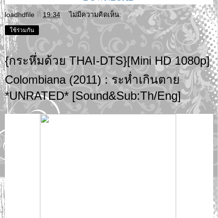
loadhdfile
ที่
19:34
ไม่มีความคิดเห็น:
ใช้ร่วมกัน
{กระหึ่มด้วย THAI-DTS}[Mini HD 1080p]
Colombiana (2011) : ระห่ำเกินตาย
*UNRATED* [Sound&Sub:Th/Eng]