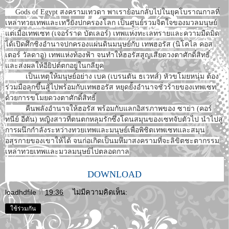
Gods of Egypt สงครามเทวดา พาเราย้อนกลับไปในยุคโบราณกาลที่
เหล่าทวยเทพและเทวียังปกครองโลก เป็นศูนย์รวมจิตใจของมวลมนุษย์
แต่เมื่อเทพเซท (เจอร์ราด บัตเลอร์) เทพแห่งทะเลทรายและความมืดมิด
ได้เปิดศึกชิงอำนาจปกครองแผ่นดินมนุษย์กับ เทพฮอรัส (นิโคไล คอส
เตอร์ วัลดาอู) เทพแห่งท้องฟ้า จนทำให้ฮอรัสสูญเสียดวงตาศักดิ์สิทธิ์
และส่งผลให้อียิปต์ตกอยู่ในกลียุค
เป็นเหตุให้มนุษย์อย่าง เบค (เบรนตัน ธเวทส์) หัวขโมยหนุ่ม ต้อง
ร่วมมือลุกขึ้นสู้ไปพร้อมกับเทพฮอรัส หยุดยั้งอำนาจชั่วร้ายของเทพเซท
ด้วยการขโมยดวงตาศักดิ์สิทธิ์
คืนพลังอำนาจให้ฮอรัส พร้อมกับแลกอิสรภาพของ ซาย่า (คอร์
ทนีย์ อีตัน) หญิงสาวที่ตนตกหลุมรักซึ่งโดนสมุนของเซทจับตัวไป นำไปสู่
การผนึกกำลังระหว่างทวยเทพและมนุษย์เพื่อพิชิตเทพเซทและสมุน
อสุรกายของเขาให้ได้ จนก่อเกิดเป็นมหึมาสงครามที่จะลิขิตชะตากรรม
เหล่าทวยเทพและมวลมนุษย์ไปตลอดกาล
DOWNLOAD
loadhdfile
ที่
19:36
ไม่มีความคิดเห็น:
ใช้ร่วมกัน