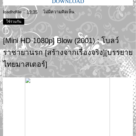
DOWNLOAD
loadhdfile
ที่
19:35
ไม่มีความคิดเห็น:
ใช้ร่วมกัน
[Mini HD 1080p] Blow (2001) : โบลว์
ราชายานรก [สร้างจากเรื่องจริง][บรรยาย
ไทยมาสเตอร์]