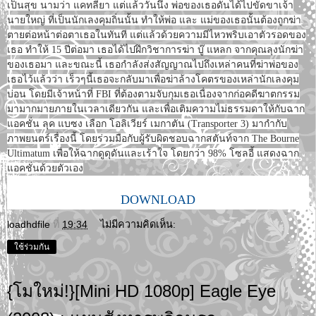
เป็นสุข นามว่า แคทลียา แต่แล้ววันนึง พ่อของเธอดันได้ไปขัดขาเจ้า
นายใหญ่ ที่เป็นนักเลงคุมถิ่นนั้น ทำให้พ่อ และ แม่ของเธอนั้นต้องถูกฆ่า
ตายต่อหน้าต่อตาเธอในทันที แต่แล้วด้วยความมีไหวพริบเอาตัวรอดของ
เธอ ทำให้ 15 ปีต่อมา เธอได้ไปฝึกวิชาการฆ่า บู๊ แหลก จากคุณลุงนักฆ่า
ของเธอมา และขณะนี้ เธอกำลังส่งสัญญาณไปถึงเหล่าคนที่ฆ่าพ่อของ
เธอไว้แล้วว่า เร็วๆนี้เธอจะกลับมาเพื่อฆ่าล้างโคตรของเหล่านักเลงคุม
บ่อน โดยมีเจ้าหน้าที่ FBI ที่ต้องตามจับกุมเธอเนื่องจากก่อคดีฆาตกรรม
มามากมายภายในเวลาเดียวกัน และเพื่อเติมความไม่ธรรมดาให้กับฉาก
แอคชั่น ลุค แบซง เลือก โอลิเวียร์ เมกาตัน (Transporter 3) มากำกับ
ภาพยนตร์เรื่องนี้ โดยร่วมมือกับผู้รับผิดชอบฉากสตันท์จาก The Bourne
Ultimatum เพื่อให้ฉากดูดุดันและเร้าใจ โดยกว่า 98% โซลอี้ แสดงฉาก
แอคชั่นด้วยตัวเอง
DOWNLOAD
loadhdfile
ที่
19:34
ไม่มีความคิดเห็น:
ใช้ร่วมกัน
{โมใหม่!}[Mini HD 1080p] Eagle Eye