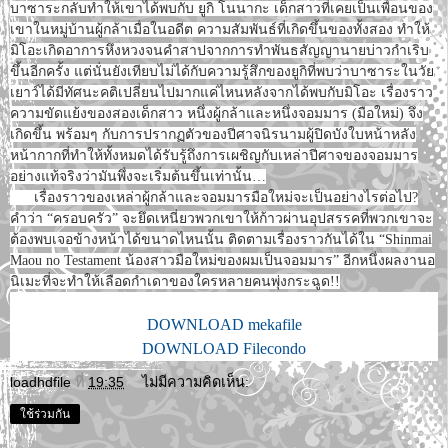
บาซาระกลับทำให้เขาได้พบกับ ยูกิ โนนากะ เด็กสาวที่เคยเป็นเพื่อนของ
เขาในหมู่บ้านผู้กล้าเมื่อในอดีต ความสัมพันธ์ที่เกิดขึ้นของทั้งสอง ทำให้
มิโอะเกิดอาการหึงหวงจนคำสาปจากการทำพันธสัญญานายบ่าวกำเริบ
ขึ้นอีกครั้ง แต่นั่นยังเทียบไม่ได้กับความรู้สึกของยูกิที่พบว่าบาซาระในวัย
เยาว์ได้มีทัศนะคติเปลี่ยนไปมากแค่ไหนหลังจากได้พบกับมิโอะ เรื่องราว
ความขัดแย้งของสองเด็กสาว หนึ่งผู้กล้าและหนึ่งจอมมาร (มือใหม่) จึง
เกิดขึ้น พร้อมๆ กับการปรากฏตัวของปีศาจนิรนามผู้ปิดบังใบหน้าหลัง
หน้ากากที่ทำให้ทั้งหมดได้รับรู้ถึงการเผชิญกับเหล่าปีศาจของจอมมาร
อย่างแท้จริงว่ามันพึ่งจะเริ่มต้นขึ้นเท่านั้น…
เรื่องราวของเหล่าผู้กล้าและจอมมารมือใหม่จะเป็นอย่างไรต่อไป?
คำว่า “ครอบครัว” จะยึดเหนี่ยวพวกเขาให้ก้าวผ่านอุปสรรคที่พวกเขาจะ
ต้องพบเจอข้างหน้าได้ขนาดไหนนั้น ติดตามเรื่องราวกันได้ใน “Shinmai
Maou no Testament น้องสาวมือใหม่ของผมเป็นจอมมาร” อีกหนึ่งผลงานอ
นิเมะที่จะทำให้เลือดกำเดาของใครหลายคนพุ่งกระฉูด!!
DOWNLOAD mekafile
DOWNLOAD Filecondo
loadhdfile
ที่
19:35
ไม่มีความคิดเห็น:
ใช้ร่วมกัน