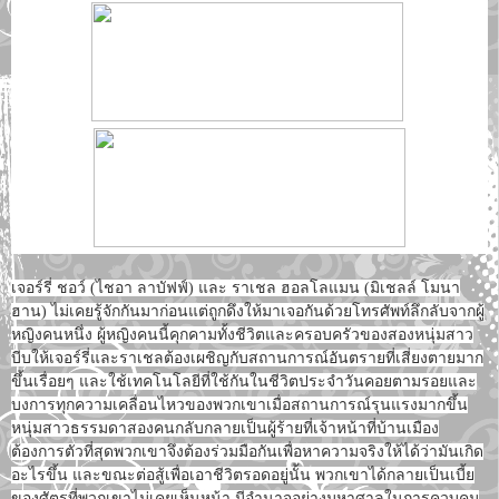
เจอร์รี่ ชอว์ (ไชอา ลาบัฟฟ์) และ ราเชล ฮอลโลแมน (มิเชลล์ โมนา
ฮาน) ไม่เคยรู้จักกันมาก่อนแต่ถูกดึงให้มาเจอกันด้วยโทรศัพท์ลึกลับจากผู้
หญิงคนหนึ่ง ผู้หญิงคนนี้คุกคามทั้งชีวิตและครอบครัวของสองหนุ่มสาว
บีบให้เจอร์รี่และราเชลต้องเผชิญกับสถานการณ์อันตรายที่เสี่ยงตายมาก
ขึ้นเรื่อยๆ และใช้เทคโนโลยีที่ใช้กันในชีวิตประจำวันคอยตามรอยและ
บงการทุกความเคลื่อนไหวของพวกเขาเมื่อสถานการณ์รุนแรงมากขึ้น
หนุ่มสาวธรรมดาสองคนกลับกลายเป็นผู้ร้ายที่เจ้าหน้าที่บ้านเมือง
ต้องการตัวที่สุดพวกเขาจึงต้องร่วมมือกันเพื่อหาความจริงให้ได้ว่ามันเกิด
อะไรขึ้น และขณะต่อสู้เพื่อเอาชีวิตรอดอยู่นั้น พวกเขาได้กลายเป็นเบี้ย
ของศัตรูที่พวกเขาไม่เคยเห็นหน้า มีอำนาจอย่างมหาศาลในการควบคุม