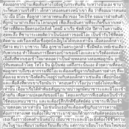
ต้องออกจากบ้านเพื่อเดินทางไปยังดูไบกระทันหัน ระหว่างนั้นเอง ซาบา
ระก็พบความจริงที่ว่า เด็กสาวสองคนตรงหน้าเขา คือ ว่าที่จอมมารคนต่อ
ไป เมื่อ มิโอะ คือลูกสาวทายาทคนเดียวของ วิลเบิร์ท จอมมารฝ่ายสันติ
ที่ถูกนำมาฝากเลี้ยงในโลกมนุษย์ เพื่อเลี่ยงอันตรายที่จะเกิดขึ้นจากเหล่า
ปีศาจที่คิดจะยึดครองบัลลังค์ โดยมี มาเรีย ซัคคิวบัส ปีศาจในความฝัน
สุดทะลึ่ง ที่ซาบาระเคยคิดว่าเป็นน้องสาวของมิโอะ เป็นข้ารับใช้ที่คอย
ติดตาม แต่เรื่องเหลือเชื่อสุดบังเอิญไม่ได้จบลงเท่านั้น เมื่อสองเด็กสาว
ปีศาจ พบว่า บาซาระ ก็คือ ลูกชายในตระกูลกล้า ซึ่งมีพลังเวทย์เช่นเดียว
กับพวกเธอ ทำให้แผนการยึดครองบ้านของมิโอะและมาเรียต้องล่มลง
เมื่อสิ่งที่พวกเธอเข้าใจมาตลอดว่าเป็นฝ่ายหลอกลวงสองพ่อลูกนั้น ถูก
รู้ทันหมดแล้วโดย โทโจ จิน ผู้เป็นพ่อ แต่ถึงกระนั้นเอง ด้วยความที่สอง
พ่อลูกทราบถึงชะตากรรมที่มิโอะจะต้องเผชิญจากภัยอันตรายต่างๆ ที่จะ
ต้องเจอ พวกเขาจึงตัดสินใจอยู่ร่วมกับสองเด็กสาวเช่นเดิม เพื่อปกป้อง
และเพื่อสิ่งที่พวกเขาเรียกมันว่า “ครอบครัว”เรื่องวุ่นวายยังไม่จบเพียง
เท่านั้น เมื่อมาเรียได้ทำพันธสัญญานายบ่าวผูกมัดบาซาระและมิโอะเข้า
ด้วยกัน เพื่อความปลอดภัยของมิโอะ โดยเเลกกับการที่เธอต้องเป็นข้ารับ
ใช้ตอบแทนบาซาระ และจะต้องรู้สึกภักดีซื่อสัตย์ต่อ บาซาระที่เป็นเจ้า
นายตลอดเวลาเท่านั้น ไม่เช่นนั้นเธอก็จะต้องเผชิญกับอาการความ
ต้องการทางเพศ จนต้องให้บาซาระมาช่วยแก้ด้วยการสัมผัสจุดอ่อนของ
เธอเรื่องราวยังคงดำเนินต่อไป เมื่อบาซาระและมิโอะยังต้องใช้ชีวิตร่วม
กันในฐานะเพื่อนร่วมห้องเรียนเดียวกัน แต่การมาเยือนโรงเรียนใหม่ของ