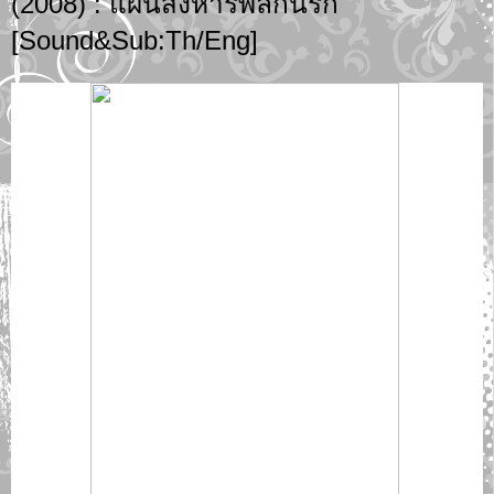
(2008) : แผนสังหารพลิกนรก
[Sound&Sub:Th/Eng]