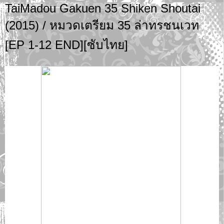
TaiMadou Gakuen 35 Shiken Shoutai
(2015) / หมวดเตรียม 35 ล่าทรชนเวท
[EP 1-12 END][ซับไทย]