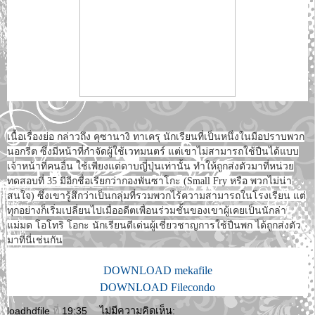
เนื้อเรื่องย่อ กล่าวถึง คุซานางิ ทาเครุ นักเรียนที่เป็นหนึ่งในมือปราบพวก
นอกรีต ซึ่งมีหน้าที่กำจัดผู้ใช้เวทมนตร์ แต่เขาไม่สามารถใช้ปืนได้แบบ
เจ้าหน้าที่คนอื่น ใช้เพียงแต่ดาบญี่ปุ่นเท่านั้น ทำให้ถูกส่งตัวมาที่หน่วย
ทดสอบที่ 35 มีอีกชื่อเรียกว่ากองพันซาโกะ (Small Fry หรือ พวกไม่น่า
สนใจ) ซึ่งเขารู้สึกว่าเป็นกลุ่มที่รวมพวกไร้ความสามารถในโรงเรียน แต่
ทุกอย่างก็เริ่มเปลี่ยนไปเมื่ออดีตเพื่อนร่วมชั้นของเขาผู้เคยเป็นนักล่า
แม่มด โอโทริ โอกะ นักเรียนดีเด่นผู้เชี่ยวชาญการใช้ปืนพก ได้ถูกส่งตัว
มาที่นี่เช่นกัน
DOWNLOAD mekafile
DOWNLOAD Filecondo
loadhdfile
ที่
19:35
ไม่มีความคิดเห็น: