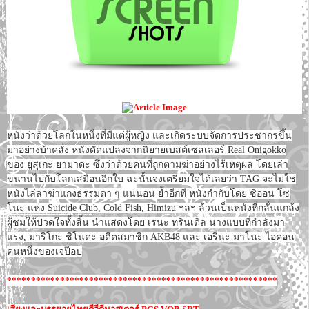
หนังว่าด้วยโลกในหนึ่งที่มีแต่ผู้หญิง และเกิดระบบจัดการประชากรขึ้น
มาอย่างบ้าคลั่ง หนังดัดแปลงจากนิยายเบสต์เซลเลอร์ Real Onigokko
ของ ยูสุเกะ ยามาดะ ซึ่งว่าด้วยคนที่ถูกตามฆ่าอย่างไร้เหตุผล โดยเล่า
ขนานไปกับโลกเสมือนอีกใบ ฉะนั้นจงเตรียมใจได้เลยว่า TAG จะไม่ใช่
หนังไล่ล่าฆ่าแกงธรรมดา ๆ แน่นอน ย้ำอีกที หนังกำกับโดย ซิออน โซ
โนะ แห่ง Suicide Club, Cold Fish, Himizu ฯลฯ ล้วนเป็นหนังที่กลั่นแกล้ง
ผู้ชมให้ปวดใจทั้งสิ้น นำแสดงโดย เรนะ ทรินเดิล นางแบบที่กำลังมา
แรง, มาริโกะ ชิโนดะ อดีตสมาชิก AKB48 และ เอรินะ มาโนะ ไอคอน
คนหนึ่งของเจป๊อป
********************************************************