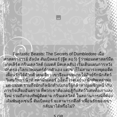
Fantastic Beasts: The Secrets of Dumbledore เมื่อ
ศาสตราจารย์ อัลบัส ดัมเบิลดอร์ (จู๊ด ลอว์) รู้ว่าพ่อมดศาสตร์มืด
เกลเลิร์ต กรินเดลวัลด์ (แมดส์ มิคเคลสัน) เริ่มเดินแผนการหวัง
ปกครองโลกเวทมนตร์ด้วยตัวเอง แต่เขาก็ไม่สามารถหยุดอดีต
เพื่อนรักได้ด้วยตัวคนเดียว เขาจึงมอบหมายให้ศิษย์รักนักสัตว์
วิเศษวิทยา นิวท์ สคามันเดอร์ (เอ็ดดี้ เรดเมย์น) นำทัพเหล่าพ่อ
มด-แม่มด รวมถึงมักเกิลนักทำเบเกอรี่ผู้กล้าหาญเผชิญหน้ากับ
ภารกิจเสี่ยงอันตราย ที่พวกเขาต้องต่อสู้กับสัตว์วิเศษทั้งเก่าและ
ใหม่ รวมถึงกองทัพผู้ติดตาม กรินเดลวัลด์ ในสถานการณ์ที่ต้อง
เดิมพันสูงเช่นนี้ ดัมเบิลดอร์ จะสามารถดึงตัวเพื่อนรักของเขา
กลับมาได้หรือไม่?
5 GB