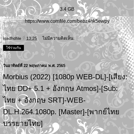
3.4 GB
https://www.cornfile.com/bebz4hk5ewpy
loadhdfile
ที่
13:25
ไม่มีความคิดเห็น:
ใช้ร่วมกัน
วันอาทิตย์ที่ 22 พฤษภาคม พ.ศ. 2565
Morbius (2022) [1080p WEB-DL]-[เสียง:
ไทย DD+ 5.1 + อังกฤษ Atmos]-[Sub:
ไทย + อังกฤษ SRT]-WEB-
DL.H.264.1080p. [Master]-[พากย์ไทย
บรรยายไทย]