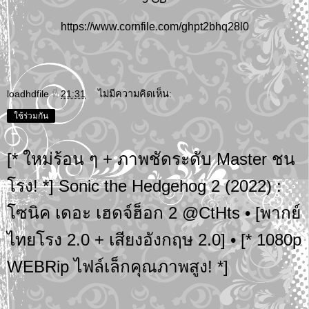
https://www.cornfile.com/ghpt2bhq28l0
loadhdfile
ที่
21:31
ไม่มีความคิดเห็น:
ใช้ร่วมกัน
[* ใหม่ร้อน ๆ + ภาพชัดระดับ Master ชน
โรง! *] Sonic the Hedgehog 2 (2022) :
โซนิค เดอะ เฮดจ์ฮ็อก 2 @CtHts • [พากย์
ไทยโรง 2.0 + เสียงอังกฤษ 2.0] • [* 1080p
WEBRip ไฟล์เล็กคุณภาพสูง! *]