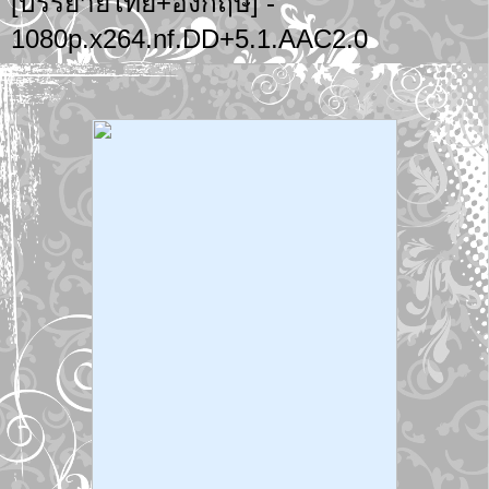
[บรรยายไทย+อังกฤษ] -
1080p.x264.nf.DD+5.1.AAC2.0