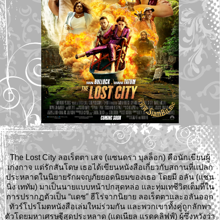
The Lost City ลอเร็ตตา เสจ (แซนดรา บุลล็อก) คือนักเขียนผู้
เก่งกาจ แต่รักสันโดษ เธอได้เขียนหนังสือเกี่ยวกับสถานที่แปลก
ประหลาดในนิยายรักผจญภัยยอดนิยมของเธอ โดยมี อลัน (แชน
นิง เททัม) มาเป็นนายแบบหน้าปกสุดหล่อ และทุ่มเทชีวิตเต็มที่ใน
การปรากฏตัวเป็น “แดช” ฮีโร่จากนิยาย ลอเร็ตตาและอลันออก
ทัวร์โปรโมตหนังสือเล่มใหม่ร่วมกัน และพวกเขาทั้งคู่ถูกลักพา
ตัวโดยมหาเศรษฐีสุดประหลาด (แดเนียล แรดคลิฟฟ์) ผู้ซึ่งหวังว่า