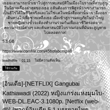
เธอจะสามารถนำเขาไปสู่การพบสมบัติในเมืองโบราณที่สาบสูญ
ในนิยายเรื่องล่าสุดของเธอ อลันต้องการพิสูจน์ว่าเขาสามารถ
เป็นฮีโร่ได้ในชีวิตจริงและไม่ใช่แค่ในหนังสือเท่านั้น เขาจึงออก
เดินทางไปเพื่อช่วยเหลือเธอ เมื่อเข้าสู่การผจญภัยในป่าใหญ่
ชายหญิงต่างขั้วจะต้องทำงานร่วมกันเพื่อเอาชีวิตรอดจาก
สถานการณ์ต่างๆ และค้นหาสมบัติโบราณก่อนที่มันจะสูญหาย
ไปตลอดกาล!
5.8 GB
https://www.cornfile.com/45bdfabcmgw8
loadhdfile
ที่
01:15
ไม่มีความคิดเห็น:
ใช้ร่วมกัน
[อินเดีย]-[NETFLIX] Gangubai
Kathiawadi (2022) หญิงแกร่งแห่งมุมไบ-
WEB-DL.EAC-3.1080p. [Netflix (web-
dl)]-[พากย์อินเดีย 5.1 บรรยายไทย