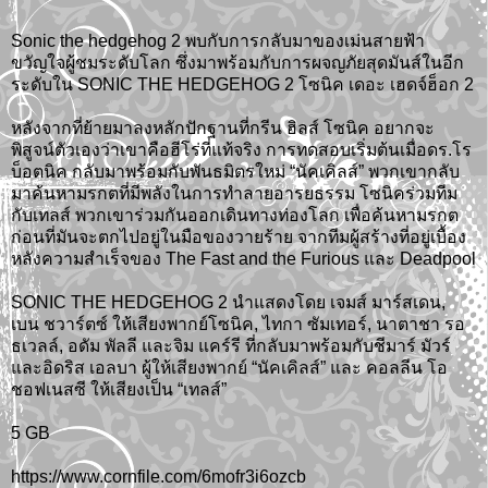
Sonic the hedgehog 2 พบกับการกลับมาของเม่นสายฟ้า
ขวัญใจผู้ชมระดับโลก ซึ่งมาพร้อมกับการผจญภัยสุดมันส์ในอีก
ระดับใน SONIC THE HEDGEHOG 2 โซนิค เดอะ เฮดจ์ฮ็อก 2
หลังจากที่ย้ายมาลงหลักปักฐานที่กรีน ฮิลส์ โซนิค อยากจะ
พิสูจน์ตัวเองว่าเขาคือฮีโร่ที่แท้จริง การทดสอบเริ่มต้นเมื่อดร.โร
บ็อตนิค กลับมาพร้อมกับพันธมิตรใหม่ “นัคเคิลส์” พวกเขากลับ
มาค้นหามรกตที่มีพลังในการทำลายอารยธรรม โซนิคร่วมทีม
กับเทลส์ พวกเขาร่วมกันออกเดินทางท่องโลก เพื่อค้นหามรกต
ก่อนที่มันจะตกไปอยู่ในมือของวายร้าย จากทีมผู้สร้างที่อยู่เบื้อง
หลังความสำเร็จของ The Fast and the Furious และ Deadpool
SONIC THE HEDGEHOG 2 นำแสดงโดย เจมส์ มาร์สเดน,
เบน ชวาร์ตซ์ ให้เสียงพากย์โซนิค, ไทกา ซัมเทอร์, นาตาชา รอ
ธเวลล์, อดัม พัลลี และจิม แคร์รี ที่กลับมาพร้อมกับชีมาร์ มัวร์
และอิดริส เอลบา ผู้ให้เสียงพากย์ “นัคเคิลส์” และ คอลลีน โอ
ชอฟเนสซี ให้เสียงเป็น “เทลส์”
5 GB
https://www.cornfile.com/6mofr3i6ozcb