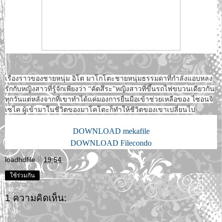
เรื่องราวของชายหนุ่ม อิโต มาโกโตะชายหนุ่มธรรมดาที่กำลังแอบหลง
รักกับหญิงสาวที่รู้จักเพียงว่า “คัตสึระ”หญิงสาวที่ขึ้นรถไฟขบวนเดียวกัน
ทุกวันแต่หลังจากที่เขาทำได้แค่มองการยื่นมือเข้าช่วยเหลือของ ไซอนจิ
เซไค ผู้เข้ามาในชีวิตของมาโคโตะก็ทำให้ชีวิตของเขาเปลี่ยนไป
DOWNLOAD mekafile
DOWNLOAD Filecondo
loadhdfile
ที่
19:54
ใช้ร่วมกัน
1 ความคิดเห็น: