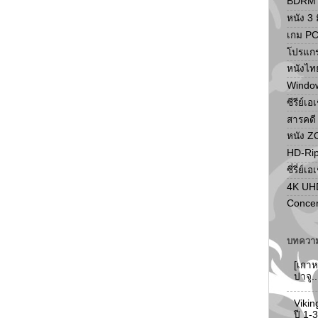
BDRM F
หนัง 3 ม
เกม P
โปรแก
หนังไท
Windo
ซีรีย์เอ
สารคดี
หนัง 
HD-Ri
ซี่รี่ย์เอ
4K UH
Concer
บทความ
[เกาห
ปาจู.
Vikin
ปี 1