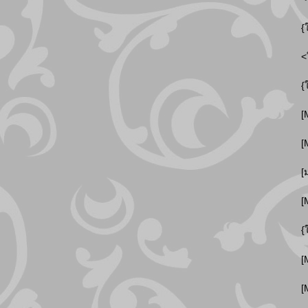
{
<
{
[
[
[
[
{
[
[