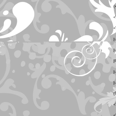
{
<
<
[
[
[
[
[
{
<
<