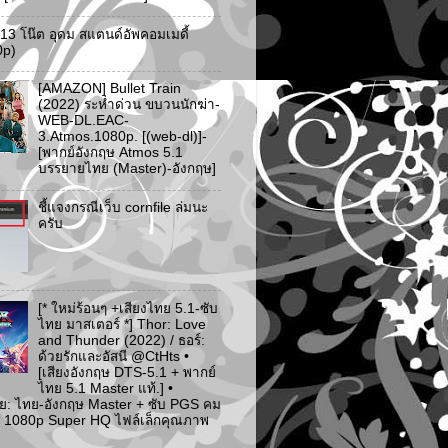
ว 13 โน๊ต อุดม สแตนด์อัพคอมเมดี้
0p)
[AMAZON] Bullet Train
(2022) ระห่ำด่วน ขบวนนักฆ่า-
WEB-DL.EAC-
3.Atmos.1080p. [(web-dl)]-
[พากย์อังกฤษ Atmos 5.1
บรรยายไทย (Master)-อังกฤษ]
ชี้แจงกรณีเว็บ cornfile ล่มนะ
ครับ
[* ใหม่ร้อนๆ +เสียงไทย 5.1-ซับ
ไทย มาสเตอร์ *] Thor: Love
and Thunder (2022) / ธอร์:
ด้วยรักและอัสนี @CtHts •
[เสียงอังกฤษ DTS-5.1 + พากย์
ไทย 5.1 Master แท้.] •
ย: ไทย-อังกฤษ Master + ซับ PGS คม
 [* 1080p Super HQ ไฟล์เล็กคุณภาพ