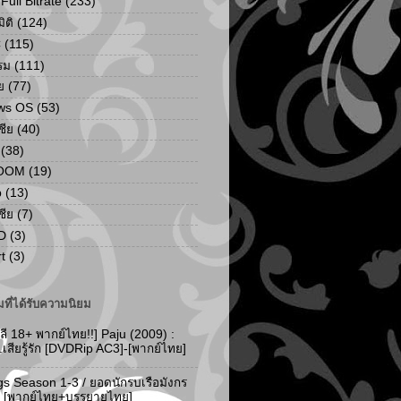
ull Bitrate
(233)
ิติ
(124)
C
(115)
รม
(111)
ย
(77)
ws OS
(53)
เชีย
(40)
(38)
ZOOM
(19)
p
(13)
เชีย
(7)
D
(3)
t
(3)
ที่ได้รับความนิยม
ลี 18+ พากย์ไทย!!] Paju (2009) :
..เสียรู้รัก [DVDRip AC3]-[พากย์ไทย]
gs Season 1-3 / ยอดนักรบเรือมังกร
-3 [พากย์ไทย+บรรยายไทย]