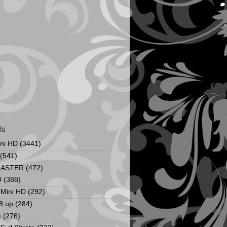
ับ
ini HD
(3441)
(541)
MASTER
(472)
D
(388)
น Mini HD
(292)
8 up
(284)
ง
(276)