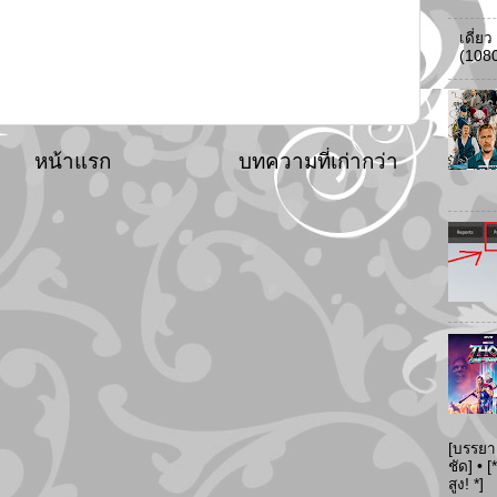
เดี่ย
(108
หน้าแรก
บทความที่เก่ากว่า
[บรรยา
ชัด] •
สูง! *]