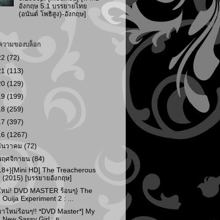
อังกฤษ 5.1 บรรยายไทย
(อนันต์ โพธิสูง)-อังกฤษ]
ความของบล็อก
22
(72)
21
(113)
20
(129)
19
(199)
18
(259)
17
(397)
16
(1267)
ธันวาคม
(72)
พฤศจิกายน
(84)
18+}[Mini HD] The Treacherous
(2015) [บรรยายอังกฤษ]
ใหม่! DVD MASTER ร้อนๆ} The
Ouija Experiment 2 : ...
มาใหม่ร้อนๆ!! *DVD Master*] My
New Sassy Girl : ย...