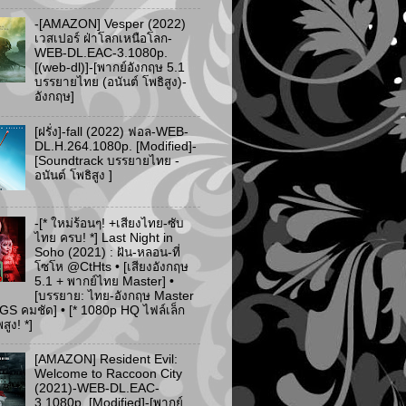
-[AMAZON] Vesper (2022)
เวสเปอร์ ฝ่าโลกเหนือโลก-
WEB-DL.EAC-3.1080p.
[(web-dl)]-[พากย์อังกฤษ 5.1
บรรยายไทย (อนันต์ โพธิสูง)-
อังกฤษ]
[ฝรั่ง]-fall (2022) ฟอล-WEB-
DL.H.264.1080p. [Modified]-
[Soundtrack บรรยายไทย -
อนันต์ โพธิสูง ]
-[* ใหม่ร้อนๆ! +เสียงไทย-ซับ
ไทย ครบ! *] Last Night in
Soho (2021) : ฝัน-หลอน-ที่
โซโห @CtHts • [เสียงอังกฤษ
5.1 + พากย์ไทย Master] •
[บรรยาย: ไทย-อังกฤษ Master
PGS คมชัด] • [* 1080p HQ ไฟล์เล็ก
ูง! *]
[AMAZON] Resident Evil:
Welcome to Raccoon City
(2021)-WEB-DL.EAC-
3.1080p. [Modified]-[พากย์