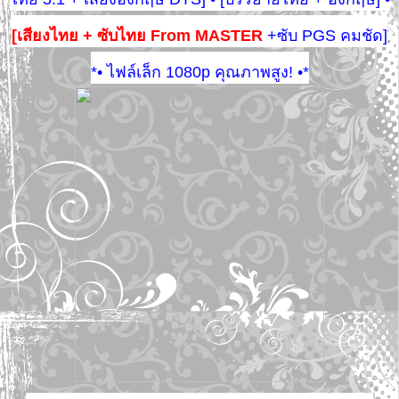
[เสียงไทย + ซับไทย From MASTER
+ซับ PGS คมชัด]
*• ไฟล์เล็ก 1080p คุณภาพสูง! •*