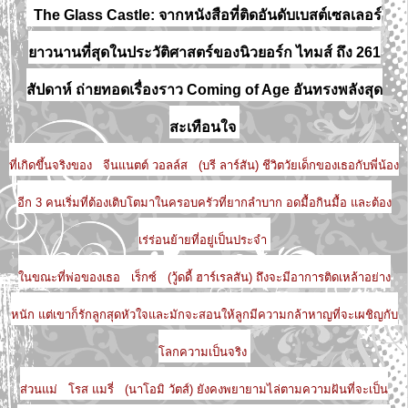
The Glass Castle: จากหนังสือที่ติดอันดับเบสต์เซลเลอร์
ยาวนานที่สุดในประวัติศาสตร์ของนิวยอร์ก ไทมส์ ถึง 261
สัปดาห์ ถ่ายทอดเรื่องราว Coming of Age อันทรงพลังสุด
สะเทือนใจ
ที่เกิดขึ้นจริงของ จีนแนตต์ วอลล์ส (บรี ลาร์สัน) ชีวิตวัยเด็กของเธอกับพี่น้อง
อีก 3 คนเริ่มที่ต้องเติบโตมาในครอบครัวที่ยากลำบาก อดมื้อกินมื้อ และต้อง
เร่ร่อนย้ายที่อยู่เป็นประจำ
ในขณะที่พ่อของเธอ เร็กซ์ (วู้ดดี้ ฮาร์เรลสัน) ถึงจะมีอาการติดเหล้าอย่าง
หนัก แต่เขาก็รักลูกสุดหัวใจและมักจะสอนให้ลูกมีความกล้าหาญที่จะเผชิญกับ
โลกความเป็นจริง
ส่วนแม่ โรส แมรี่ (นาโอมิ วัตส์) ยังคงพยายามไล่ตามความฝันที่จะเป็น