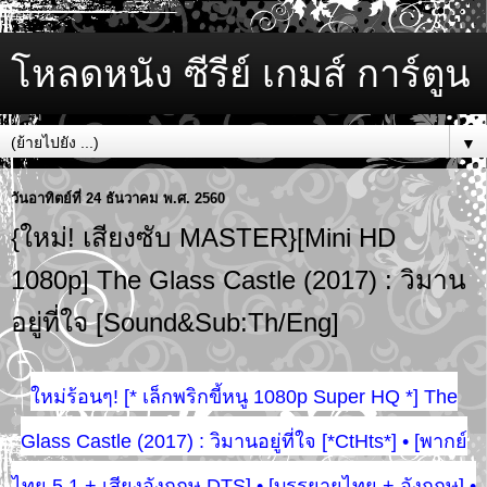
โหลดหนัง ซีรีย์ เกมส์ การ์ตูน
▼
วันอาทิตย์ที่ 24 ธันวาคม พ.ศ. 2560
{ใหม่! เสียงซับ MASTER}[Mini HD
1080p] The Glass Castle (2017) : วิมาน
อยู่ที่ใจ [Sound&Sub:Th/Eng]
ใหม่ร้อนๆ! [* เล็กพริกขี้หนู 1080p Super HQ *] The
Glass Castle (2017) : วิมานอยู่ที่ใจ [*CtHts*] • [พากย์
ไทย 5.1 + เสียงอังกฤษ DTS] • [บรรยายไทย + อังกฤษ] •