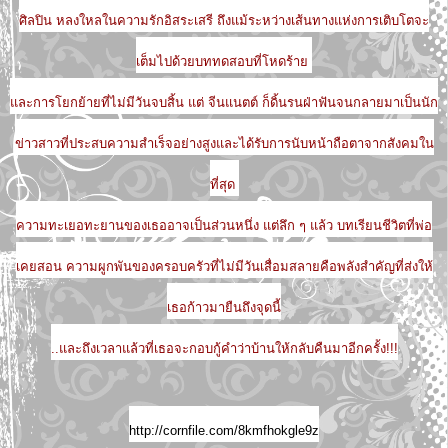
ศิลปิน หลงใหลในความรักอิสระเสรี ถึงแม้ระหว่างเส้นทางแห่งการเติบโตจะ
เต็มไปด้วยบททดสอบที่โหดร้าย
และการโยกย้ายที่ไม่มีวันจบสิ้น แต่ จีนแนตต์ ก็ดิ้นรนฝ่าฟันจนกลายมาเป็นนัก
ข่าวสาวที่ประสบความสำเร็จอย่างสูงและได้รับการนับหน้าถือตาจากสังคมใน
ที่สุด
ความทะเยอทะยานของเธออาจเป็นส่วนหนึ่ง แต่ลึก ๆ แล้ว บทเรียนชีวิตที่พ่อ
เคยสอน ความผูกพันของครอบครัวที่ไม่มีวันเสื่อมสลายคือพลังสำคัญที่ส่งให้
เธอก้าวมายืนถึงจุดนี้
..และถึงเวลาแล้วที่เธอจะกอบกู้คำว่าบ้านให้กลับคืนมาอีกครั้ง!!!
http://cornfile.com/8kmfhokgle9z