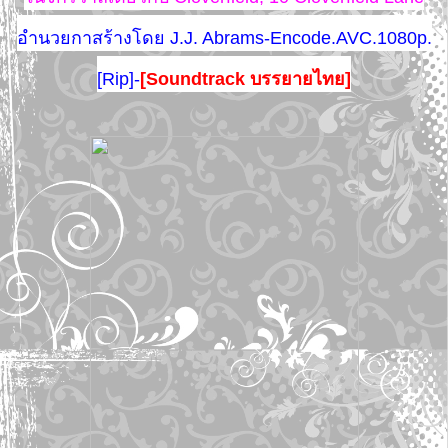
อำนวยกาสร้างโดย J.J. Abrams-Encode.AVC.1080p.
[Rip]-
[Soundtrack บรรยายไทย]