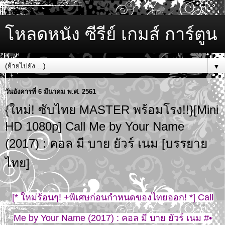
โหลดหนัง ซีรีย์ เกมส์ การ์ตูน
▼
วันอังคารที่ 6 มีนาคม พ.ศ. 2561
{ใหม่! ซับไทย MASTER พร้อมโรง!!}[Mini
HD 1080p] Call Me by Your Name
(2017) : คอล มี บาย ยัวร์ เนม [บรรยาย
ไทย]
[* ใหม่ร้อนๆ! +พิเศษก่อนกำหนดของไทยออก! *] Call
Me by Your Name (2017) : คอล มี บาย ยัวร์ เนม #•