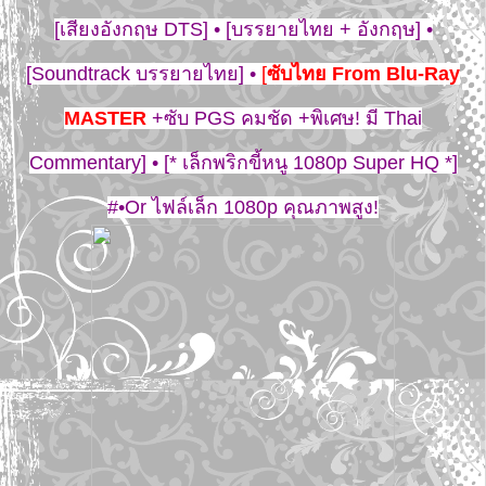
[เสียงอังกฤษ DTS] • [บรรยายไทย + อังกฤษ] •
[Soundtrack บรรยายไทย] •
[
ซับไทย From Blu-Ray
MASTER
+ซับ PGS คมชัด +พิเศษ! มี Thai
Commentary] • [* เล็กพริกขี้หนู 1080p Super HQ *]
#•Or ไฟล์เล็ก 1080p คุณภาพสูง!