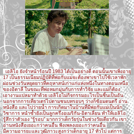
เอลิโอ ยังจำหน้าร้อนปี 1983 ได้เป็นอย่างดี ตอนนั้นเขาเพิ่งอายุ
17 เป็นธรรมเนียมปฏิบัติที่พ่อกับแม่จะต้องพาเขาไปใช้เวลาพัก
ผ่อนช่วงวันหยุดยาว
ที่คฤหาสน์เก่าแก่แห่งหนึ่งในทางตอนเหนือ
ของอิตาลี ในขณะที่พ่อหมกมุ่นกับการทำวิจัย และแม่ก็ต้อง
เอางานแปลมาทำด้วย
เอลิโอไม่กิจกรรมอะไรเป็นชิ้นเป็นอัน
นอกจากการเที่ยวเตร่ไปตามชนบทรอบๆ ว่างก็ซ้อมดนตรี อ่าน
หนังสือ และไปว่ายน้ำ การเกิดมาในบ้านที่มีพ่อกับแม่เป็นนัก
วิชาการ
หนำซ้ำยังเป็นลูกครึ่งอเมริกัน-อิตาเลี่ยน ทำให้เอลิโอ
รู้สึกว่าตัวเอง “รู้รอบ” มากกว่าเด็กวัยรุ่นในช่วงวัยเดียวกัน เขา
อ่านหนังสือเยอะกว่าคนอื่น ฟังเพลงเยอะกว่าคนอื่น
มีความอารยะและวุฒิภาวะสูงกว่าเด็กอายุ 17 ทั่วไป แต่การ