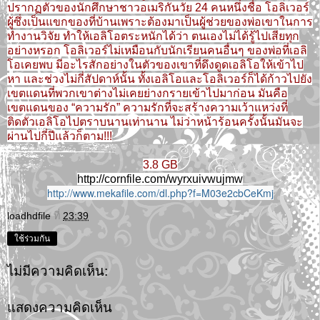
ปรากฏตัวของนักศึกษาชาวอเมริกันวัย 24 คนหนึ่งชื่อ โอลิเวอร์
ผู้ซึ่งเป็นแขกของที่บ้าน
เพราะต้องมาเป็นผู้ช่วยของพ่อเขาในการ
ทำงานวิจัย ทำให้เอลิโอตระหนักได้ว่า ตนเองไม่ได้รู้ไปเสียทุก
อย่างหรอก โอลิเวอร์ไม่เหมือนกับนักเรียนคนอื่นๆ ของพ่อที่เอลิ
โอเคยพบ
มีอะไรสักอย่างในตัวของเขาที่ดึงดูดเอลิโอให้เข้าไป
หา และช่วงไม่กี่สัปดาห์นั้น ทั้งเอลิโอและโอลิเวอร์ก็ได้ก้าวไปยัง
เขตแดนที่พวกเขาต่างไม่เคยย่างกรา
ยเข้าไปมาก่อน
มันคือ
เขตแดนของ “ความรัก” ความรักที่จะสร้างความเว้าแหว่งที่
ติดตัวเอลิโอไปตราบนานเท่านาน ไม่ว่าหน้าร้อนครั้งนั้นมันจะ
ผ่านไปกี่ปีแล้วก็ตาม!!!
3.8 GB
http://cornfile.com/wyrxuivwujmw
http://www.mekafile.com/dl.php?f=M03e2cbCeKmj
loadhdfile
ที่
23:39
ใช้ร่วมกัน
ไม่มีความคิดเห็น:
แสดงความคิดเห็น