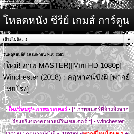
โหลดหนัง ซีรีย์ เกมส์ การ์ตูน
▼
วันพฤหัสบดีที่ 19 เมษายน พ.ศ. 2561
{ใหม่! ภาพ MASTER}[Mini HD 1080p]
Winchester (2018) : คฤหาสน์ขังผี [พากย์
ไทยโรง]
-
ใหม่ร้อนๆ!+ภาพมาสเตอร์
• [* ภาพยนตร์ที่อ้างอิงจาก
เรื่องจริงของคฤหาสน์วินเชสเตอร์ *] • Winchester
(2018) : คฤหาสน์ขังผี • [1080p] •[
พากย์ไทยโรง 5.1
+