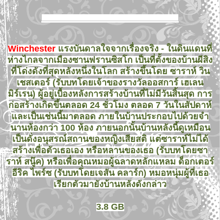
Winchester
แรงบันดาลใจจากเรื่องจริง - ในดินแดนที่
ห่างไกลจากเมืองซานฟรานซิสโก เป็นที่ตั้งของบ้านผีสิง
ที่โด่งดังที่สุดหลังหนึ่งในโลก สร้างขึ้นโดย ซาราห์ วิน
เชสเตอร์ (รับบทโดยเจ้าของรางวัลออสการ์ เฮเลน
มิร์เรน) ผู้อยู่เบื้องหลังการสร้างบ้านที่ไม่มีวันสิ้นสุด การ
ก่อสร้างเกิดขึ้นตลอด 24 ชั่วโมง ตลอด 7 วันในสัปดาห์
และเป็นเช่นนี้มาตลอด ภายในบ้านประกอบไปด้วยจำ
นานห้องกว่า 100 ห้อง ภายนอกนั้นบ้านหลังนี้ดูเหมือน
เป็นดั่งอนุสรณ์สถานของหญิงเสียสติ แต่ซาราห์ไม่ได้
สร้างเพื่อตัวเธอเอง หรือหลานของเธอ (รับบทโดยซา
ราห์ สนู๊ค) หรือเพื่อคุณหมอผู้ฉลาดหลักแหลม ด็อกเตอร์
อีริค ไพร์ซ (รับบทโดยเจสัน คลาร์ก) หมอหนุ่มผู้ที่เธอ
เรียกตัวมายังบ้านหลังดังกล่าว
3.8 GB