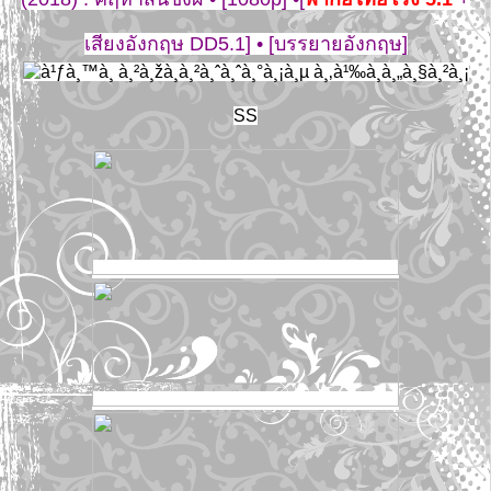
เสียงอังกฤษ DD5.1] • [บรรยายอังกฤษ]
SS