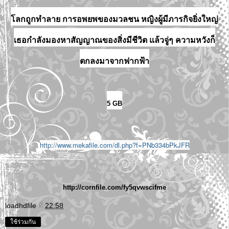
โลกถูกทำลาย การอพยพของมวลชน หญิงผู้มีภารกิจยิ่งใหญ่
เธอกำลังมองหาสัญญาณของสิ่งมีชีวิต แล้วจู่ๆ ความหวังก็
ตกลงมาจากฟากฟ้า
5 GB
http://www.mekafile.com/dl.php?f=PNb334bPkJFR
http://cornfile.com/fy5qvwscifme
loadhdfile
ที่
22:58
ใช้ร่วมกัน