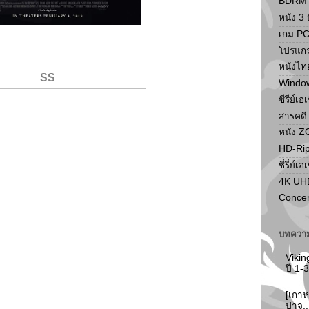
BDRM F
หนัง 3 ม
เกม P
โปรแก
หนังไท
SS
Windo
ซีรีย์เอ
สารคดี
หนัง 
HD-Ri
ซี่รี่ย์เอ
4K UH
Concer
บทความ
Vikin
ปี 1
[เกาห
ปาจู.