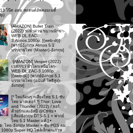
ว 13 โน๊ต อุดม สแตนด์อัพคอมเมดี้
0p)
[AMAZON] Bullet Train
(2022) ระห่ำด่วน ขบวนนักฆ่า-
WEB-DL.EAC-
3.Atmos.1080p. [(web-dl)]-
[พากย์อังกฤษ Atmos 5.1
บรรยายไทย (Master)-อังกฤษ]
-[AMAZON] Vesper (2022)
เวสเปอร์ ฝ่าโลกเหนือโลก-
WEB-DL.EAC-3.1080p.
[(web-dl)]-[พากย์อังกฤษ 5.1
บรรยายไทย (อนันต์ โพธิสูง)-
อังกฤษ]
[* ใหม่ร้อนๆ +เสียงไทย 5.1-ซับ
ไทย มาสเตอร์ *] Thor: Love
and Thunder (2022) / ธอร์:
ด้วยรักและอัสนี @CtHts •
[เสียงอังกฤษ DTS-5.1 + พากย์
ไทย 5.1 Master แท้.] •
ย: ไทย-อังกฤษ Master + ซับ PGS คม
 [* 1080p Super HQ ไฟล์เล็กคุณภาพ