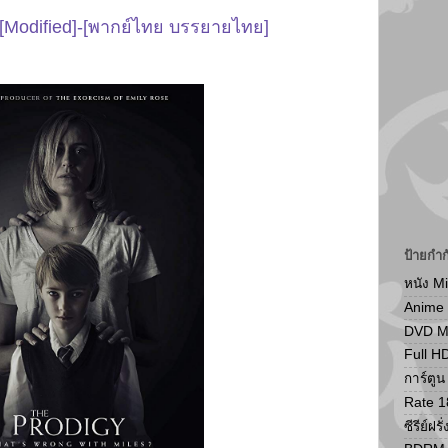
[Modified]-[พากย์ไทย บรรยายไทย]
ป้ายกำก
หนัง M
Anime
DVD 
Full H
การ์ตู
Rate 1
ซีรีย์ฝรั่