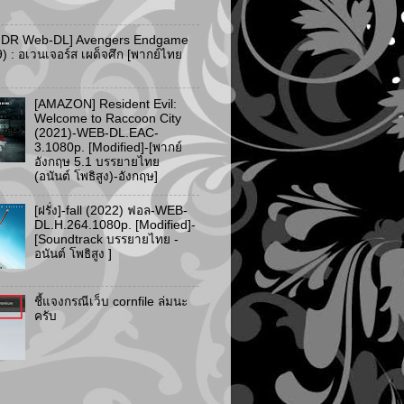
HDR Web-DL] Avengers Endgame
) : อเวนเจอร์ส เผด็จศึก [พากย์ไทย
[AMAZON] Resident Evil:
Welcome to Raccoon City
(2021)-WEB-DL.EAC-
3.1080p. [Modified]-[พากย์
อังกฤษ 5.1 บรรยายไทย
(อนันต์ โพธิสูง)-อังกฤษ]
[ฝรั่ง]-fall (2022) ฟอล-WEB-
DL.H.264.1080p. [Modified]-
[Soundtrack บรรยายไทย -
อนันต์ โพธิสูง ]
ชี้แจงกรณีเว็บ cornfile ล่มนะ
ครับ