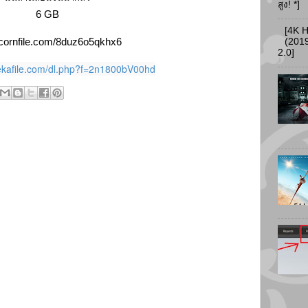
สูง! *]
6 GB
[4K 
//cornfile.com/8duz6o5qkhx6
(2019
2.0]
ekafile.com/dl.php?f=2n1800bV00hd