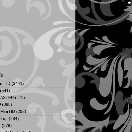
ับ
ini HD
(3441)
(541)
MASTER
(472)
D
(388)
น Mini HD
(292)
8 up
(284)
ง
(276)