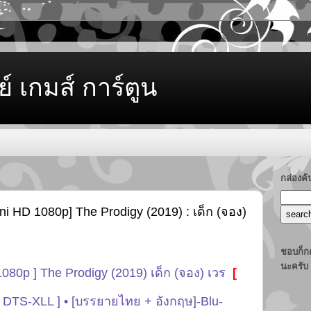
ย์ เกมส์ การ์ตูน
กล่องค
ni HD 1080p] The Prodigy (2019) : เด็ก (จอง)
ชอบก็กด
นะครับ
 1080p ] The Prodigy (2019) เด็ก (จอง) เวร
[
 DTS-XLL ] • [บรรยายไทย + อังกฤษ]-Blu-