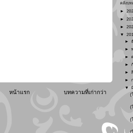
คลังบท
►
20
►
20
►
20
▼
20
►
►
►
►
►
►
▼
หน้าแรก
บทความที่เก่ากว่า
{
{
{
{