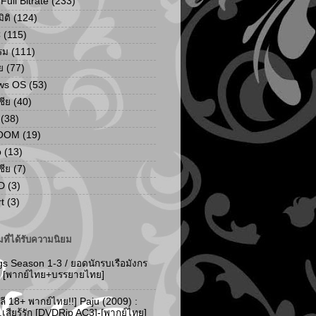
ull Bitrate
(233)
ิติ
(124)
C
(115)
รม
(111)
ย
(77)
ws OS
(53)
เชีย
(40)
(38)
ZOOM
(19)
p
(13)
เชีย
(7)
D
(3)
t
(3)
ที่ได้รับความนิยม
gs Season 1-3 / ยอดนักรบเรือมังกร
-3 [พากย์ไทย+บรรยายไทย]
ลี 18+ พากย์ไทย!!] Paju (2009) :
..เสียรู้รัก [DVDRip AC3]-[พากย์ไทย]