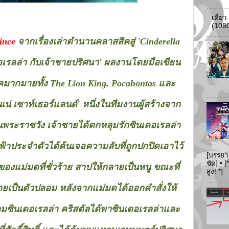
เดี่ย
(108
ince
จากเรื่องเล่าตำนานคลาสสิคสู่ 'Cinderella
ดอเรลล่า กับเจ้าชายปริศนา' ผลงานโดยมือเขียน
คมากมายทั้ง The Lion King, Pocahontas และ
ินเน่ เซาท์เธอร์แลนด์' หนึ่งในทีมงานผู้สร้างจาก
พระราชวัง เจ้าชายได้ตกหลุมรักซินเดอเรลล่า
ฟ้าประจำตัวได้ค้นเจอความลับที่ถูกปกปิดเอาไว้
[บรรยา
ชัด] •
องแม่มดที่ชั่วร้าย สาปให้กลายเป็นหนู ขณะที่
สูง! *]
ลายเป็นตัวปลอม หลังจากแม่มดได้ออกคำสั่งให้
ุมซินเดอเรลล่า คริสตัลได้พาซินเดอเรลล่าและ