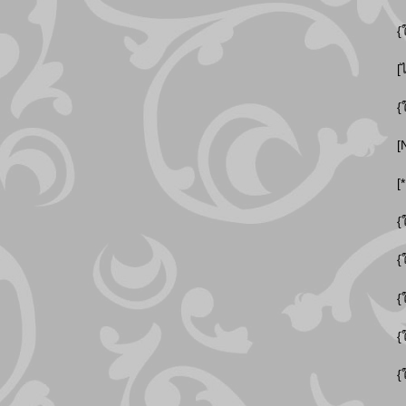
{
[
{
[
[
{
{
{
{
{