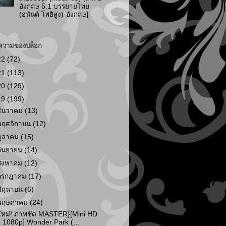
อังกฤษ 5.1 บรรยายไทย
(อนันต์ โพธิสูง)-อังกฤษ]
ความของบล็อก
22
(72)
21
(113)
20
(129)
19
(199)
ธันวาคม
(13)
พฤศจิกายน
(12)
ตุลาคม
(15)
กันยายน
(14)
สิงหาคม
(12)
กรกฎาคม
(17)
มิถุนายน
(6)
พฤษภาคม
(24)
ใหม่! ภาพชัด MASTER}[Mini HD
1080p] Wonder Park (...