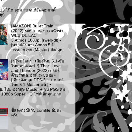
ว 13 โน๊ต อุดม สแตนด์อัพคอมเมดี้
0p)
[AMAZON] Bullet Train
(2022) ระห่ำด่วน ขบวนนักฆ่า-
WEB-DL.EAC-
3.Atmos.1080p. [(web-dl)]-
[พากย์อังกฤษ Atmos 5.1
บรรยายไทย (Master)-อังกฤษ]
[* ใหม่ร้อนๆ +เสียงไทย 5.1-ซับ
ไทย มาสเตอร์ *] Thor: Love
and Thunder (2022) / ธอร์:
ด้วยรักและอัสนี @CtHts •
[เสียงอังกฤษ DTS-5.1 + พากย์
ไทย 5.1 Master แท้.] •
ย: ไทย-อังกฤษ Master + ซับ PGS คม
 [* 1080p Super HQ ไฟล์เล็กคุณภาพ
ชี้แจงกรณีเว็บ cornfile ล่มนะ
ครับ