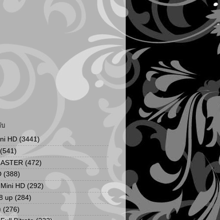
ับ
ini HD
(3441)
(541)
MASTER
(472)
D
(388)
น Mini HD
(292)
8 up
(284)
ง
(276)