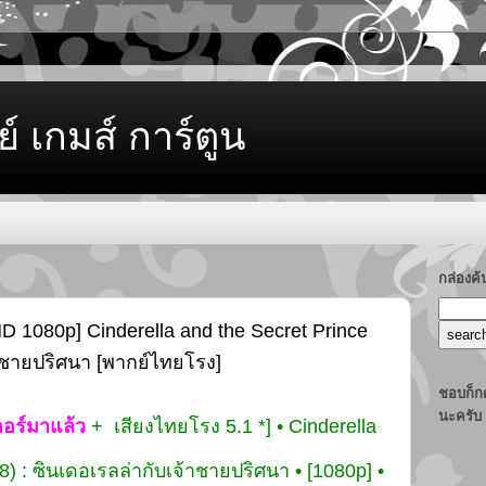
ย์ เกมส์ การ์ตูน
กล่องค
HD 1080p] Cinderella and the Secret Prince
้าชายปริศนา [พากย์ไทยโรง]
ชอบก็กด
นะครับ
อร์มาแล้ว
+ เสียงไทยโรง 5.1 *] • Cinderella
8) : ซินเดอเรลล่ากับเจ้าชายปริศนา • [1080p] •