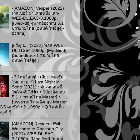
-[AMAZON] Vesper (2022)
เวสเปอร์ ฝ่าโลกเหนือโลก-
WEB-DL.EAC-3.1080p.
[(web-dl)]-[พากย์อังกฤษ 5.1
บรรยายไทย (อนันต์ โพธิสูง)-
อังกฤษ]
[ฝรั่ง]-fall (2022) ฟอล-WEB-
DL.H.264.1080p. [Modified]-
[Soundtrack บรรยายไทย -
อนันต์ โพธิสูง ]
-[* ใหม่ร้อนๆ! +เสียงไทย-ซับ
ไทย ครบ! *] Last Night in
Soho (2021) : ฝัน-หลอน-ที่
โซโห @CtHts • [เสียงอังกฤษ
5.1 + พากย์ไทย Master] •
[บรรยาย: ไทย-อังกฤษ Master
PGS คมชัด] • [* 1080p HQ ไฟล์เล็ก
ูง! *]
[AMAZON] Resident Evil:
Welcome to Raccoon City
(2021)-WEB-DL.EAC-
3.1080p. [Modified]-[พากย์