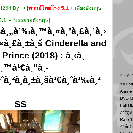
.H264 By •
[พากย์ไทยโรง 5.1
+ เสียงอังกฤษ
.1] • [บรรยายอังกฤษ]
ป้ายกำก
หนัง M
Anime
DVD 
SS
Full H
การ์ตู
Rate 1
ซีรีย์ฝรั่