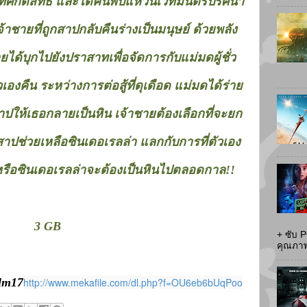
นที่ศักดิ์สิทธิ์ และได้ค้นพบแหวนเวทมนตร์ปริศนา
จ้าชายที่ถูกสาปกลับคืนร่างเป็นมนุษย์ ด้วยพลัง
ด้บุกไปยังปราสาทเพื่อจัดการกับแม่มดผู้ชั่ว
คืน ระหว่างการต่อสู้ที่ดุเดือด แม่มดได้ร่าย
าปให้เธอกลายเป็นหิน เจ้าชายต้องเลือกที่จะยก
ปช่วยเหลือซินเดอเรลล่า แลกกับการที่ตัวเอง
ง หรือซินเดอเรลล่าจะต้องเป็นหินไปตลอดกาล!!
3 GB
+ ซับ 
คุณภาพส
clm17
http://www.mekafile.com/dl.php?f=OU6eb6bUqPoo