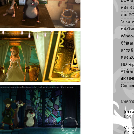
BDRM F
หนัง 3 ม
เกม P
โปรแก
หนังไท
Windo
ซีรีย์เอ
สารคดี
หนัง 
HD-Ri
ซี่รี่ย์เอ
4K UH
Concer
บทความ
[เกาห
ปาจู.
Vikin
ปี 1