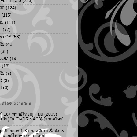
ull Bitrate
(233)
ิติ
(124)
C
(115)
รม
(111)
ย
(77)
ws OS
(53)
เชีย
(40)
(38)
ZOOM
(19)
p
(13)
เชีย
(7)
D
(3)
t
(3)
ที่ได้รับความนิยม
ลี 18+ พากย์ไทย!!] Paju (2009) :
..เสียรู้รัก [DVDRip AC3]-[พากย์ไทย]
gs Season 1-3 / ยอดนักรบเรือมังกร
-3 [พากย์ไทย+บรรยายไทย]