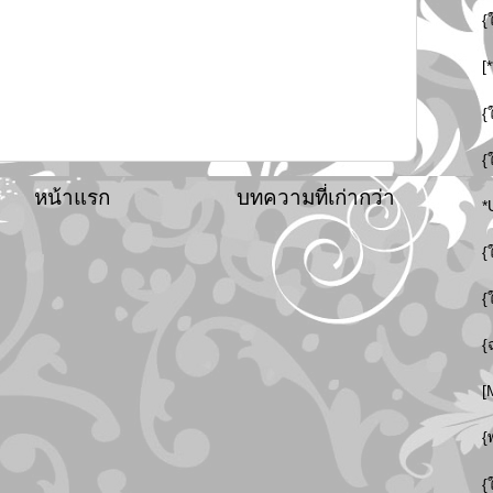
{
[
{
{
หน้าแรก
บทความที่เก่ากว่า
*
{
{
{
[
{
{