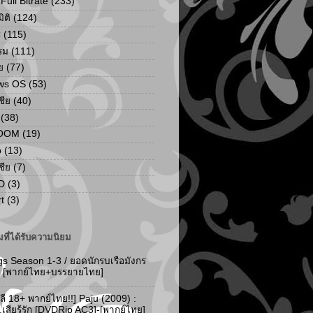
ull Bitrate
(233)
ิติ
(124)
C
(115)
รม
(111)
ย
(77)
ws OS
(53)
เชีย
(40)
(38)
ZOOM
(19)
p
(13)
เชีย
(7)
D
(3)
t
(3)
ที่ได้รับความนิยม
gs Season 1-3 / ยอดนักรบเรือมังกร
-3 [พากย์ไทย+บรรยายไทย]
ลี 18+ พากย์ไทย!!] Paju (2009) :
..เสียรู้รัก [DVDRip AC3]-[พากย์ไทย]