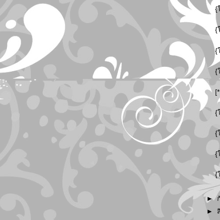
{
{
{
{
[
{
{
{
{
►
►