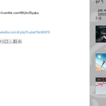
สูง! *]
[4K 
://cornfile.com/f8h2tc05yqka
(2019
2.0]
mekafile.com/dl.php?f=pIa079c0K5FX