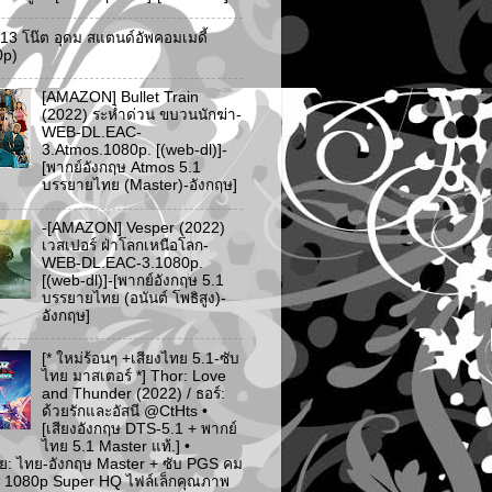
ว 13 โน๊ต อุดม สแตนด์อัพคอมเมดี้
0p)
[AMAZON] Bullet Train
(2022) ระห่ำด่วน ขบวนนักฆ่า-
WEB-DL.EAC-
3.Atmos.1080p. [(web-dl)]-
[พากย์อังกฤษ Atmos 5.1
บรรยายไทย (Master)-อังกฤษ]
-[AMAZON] Vesper (2022)
เวสเปอร์ ฝ่าโลกเหนือโลก-
WEB-DL.EAC-3.1080p.
[(web-dl)]-[พากย์อังกฤษ 5.1
บรรยายไทย (อนันต์ โพธิสูง)-
อังกฤษ]
[* ใหม่ร้อนๆ +เสียงไทย 5.1-ซับ
ไทย มาสเตอร์ *] Thor: Love
and Thunder (2022) / ธอร์:
ด้วยรักและอัสนี @CtHts •
[เสียงอังกฤษ DTS-5.1 + พากย์
ไทย 5.1 Master แท้.] •
ย: ไทย-อังกฤษ Master + ซับ PGS คม
 [* 1080p Super HQ ไฟล์เล็กคุณภาพ