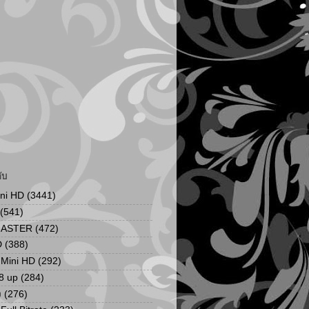
ับ
ini HD
(3441)
(541)
MASTER
(472)
D
(388)
น Mini HD
(292)
8 up
(284)
ง
(276)