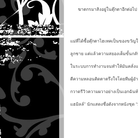
ฆาตกรมาสิงอยู่ในตุ๊กตาอีกต่อไป
แม่ที่ได้ซื้อตุ๊กตาไฮเทคเป็นของขวัญใ
ลูกชาย แต่แล้วความสยองเต็มขั้นกลับเ
ในระบบการทำงานจนทำให้มันคลั่งและ
ตีความหลอนติดตาตรึงใจโดยทีมผู้อำ
กวาดรีวิวความผวาอย่างเป็นเอกฉันท์ ร
แฮมิลล์” นักแสดงชื่อดังจากหนังชุด “