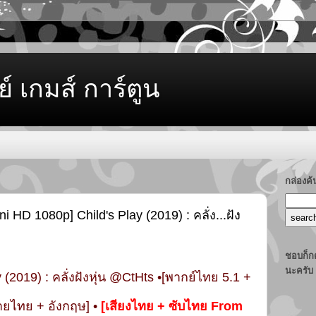
ย์ เกมส์ การ์ตูน
กล่องค
 HD 1080p] Child's Play (2019) : คลั่ง...ฝัง
ชอบก็กด
นะครับ
ay (2019) : คลั่งฝังหุ่น @CtHts •[พากย์ไทย 5.1 +
ายไทย + อังกฤษ] •
[เสียงไทย + ซับไทย From