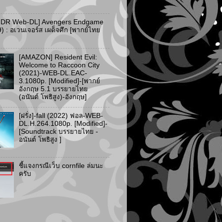
HDR Web-DL] Avengers Endgame
) : อเวนเจอร์ส เผด็จศึก [พากย์ไทย
[AMAZON] Resident Evil:
Welcome to Raccoon City
(2021)-WEB-DL.EAC-
3.1080p. [Modified]-[พากย์
อังกฤษ 5.1 บรรยายไทย
(อนันต์ โพธิสูง)-อังกฤษ]
[ฝรั่ง]-fall (2022) ฟอล-WEB-
DL.H.264.1080p. [Modified]-
[Soundtrack บรรยายไทย -
อนันต์ โพธิสูง ]
ชี้แจงกรณีเว็บ cornfile ล่มนะ
ครับ