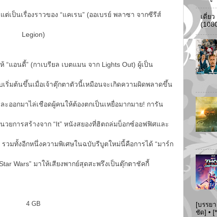
 แต่เป็นเรื่องราวของ “แคเรน” (ออเบรย์ พลาซา จากซีรีส์
เดี่ย
(108
Legion)
ห้ “แอนดี้” (กาเบรียล เบตแมน จาก Lights Out) ผู้เป็น
ริ่มต้นขึ้นเมื่อเจ้าตุ๊กตาตัวนี้เหมือนจะเกิดความผิดพลาดขึ้น
ออกมาไล่เชือดผู้คนให้ต้องตกเป็นเหยื่อมากมาย! การัน
นวยการสร้างจาก “It” หนังสยองที่ฮิตถล่มบ็อกซ์ออฟฟิศและ
วมทั้งอีกหนึ่งความพิเศษในฉบับรีบูตใหม่นี้คือการได้ “มาร์ก
Star Wars” มาให้เสียงพากย์สุดสะพรึงเป็นตุ๊กตาชัคกี้
4 GB
[บรรยา
ชัด] •