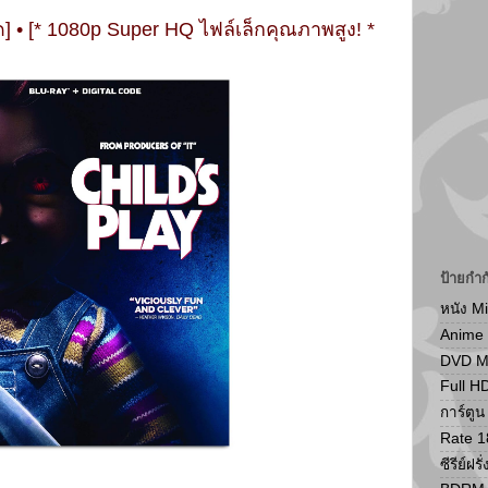
] • [* 1080p Super HQ ไฟล์เล็กคุณภาพสูง! *
ป้ายกำก
หนัง M
Anime
DVD 
Full H
การ์ตู
Rate 1
ซีรีย์ฝรั่