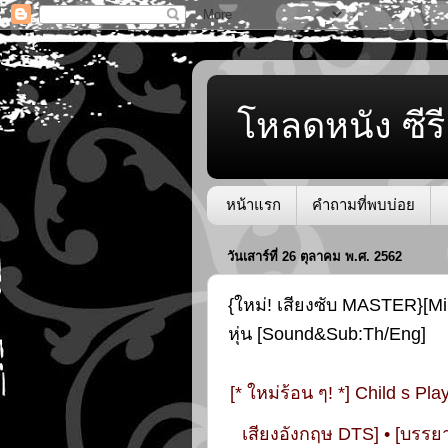
โหลดหนัง ซีรี
หน้าแรก
คำถามที่พบบ่อย
วันเสาร์ที่ 26 ตุลาคม พ.ศ. 2562
{ใหม่! เสียงซับ MASTER}[Mini
หุ่น [Sound&Sub:Th/Eng]
[* ใหม่ร้อน ๆ! *] Child s Pl
เสียงอังกฤษ DTS] • [บรรย