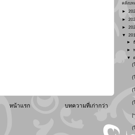
คลังบท
►
20
►
20
►
20
▼
20
►
►
▼
{
{
{
{
หน้าแรก
บทความที่เก่ากว่า
[
{