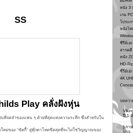
BDRM F
หนัง 3 ม
เกม P
SS
โปรแก
หนังไท
Windo
ซีรีย์เอ
สารคดี
หนัง 
HD-Ri
ซี่รี่ย์เอ
4K UH
Concer
บทความ
hilds Play คลั่งฝังหุ่น
Vikin
ปี 1
็นที่จดจำของแฟน ๆ ด้วยที่สุดแห่งความระทึก ซึ่งสำหรับใน
[เกาห
ดใหม่ของ “ชัคกี้” สู่ตุ๊กตาโหดขีดสุดที่จะไม่ใช่วิญญาณของ
ปาจู.