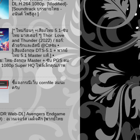
DL.H.264.1080p. [Modified]-
[Soundtrack บรรยายไทย -
อนันต์ โพธิสูง ]
[* ใหม่ร้อนๆ +เสียงไทย 5.1-ซับ
ไทย มาสเตอร์ *] Thor: Love
and Thunder (2022) / ธอร์:
ด้วยรักและอัสนี @CtHts •
[เสียงอังกฤษ DTS-5.1 + พากย์
ไทย 5.1 Master แท้.] •
ย: ไทย-อังกฤษ Master + ซับ PGS คม
 [* 1080p Super HQ ไฟล์เล็กคุณภาพ
ชี้แจงกรณีเว็บ cornfile ล่มนะ
ครับ
HDR Web-DL] Avengers Endgame
) : อเวนเจอร์ส เผด็จศึก [พากย์ไทย