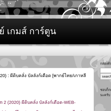
ย์ เกมส์ การ์ตูน
กล่องค
0) : ผีดิบคลั่ง บัลลังก์เดือด [พากย์ไทย/เกาหลี
ชอบก็กด
นะครับ
 2 (2020) ผีดิบคลั่ง บัลลังก์เดือด-WEB-