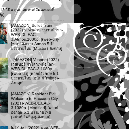
ว 13 โน๊ต อุดม สแตนด์อัพคอมเมดี้
0p)
[AMAZON] Bullet Train
(2022) ระห่ำด่วน ขบวนนักฆ่า-
WEB-DL.EAC-
3.Atmos.1080p. [(web-dl)]-
[พากย์อังกฤษ Atmos 5.1
บรรยายไทย (Master)-อังกฤษ]
-[AMAZON] Vesper (2022)
เวสเปอร์ ฝ่าโลกเหนือโลก-
WEB-DL.EAC-3.1080p.
[(web-dl)]-[พากย์อังกฤษ 5.1
บรรยายไทย (อนันต์ โพธิสูง)-
อังกฤษ]
[AMAZON] Resident Evil:
Welcome to Raccoon City
(2021)-WEB-DL.EAC-
3.1080p. [Modified]-[พากย์
อังกฤษ 5.1 บรรยายไทย
(อนันต์ โพธิสูง)-อังกฤษ]
[ฝรั่ง]-fall (2022) ฟอล-WEB-