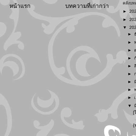
คลังบท
หน้าแรก
บทความที่เก่ากว่า
►
20
►
20
▼
20
►
►
►
►
►
►
►
►
►
▼
[
{