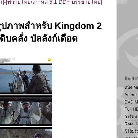
r]-[พากย์ไทย/เกาหลี 5.1 DD+ บรรยายไทย]
ป้ายกำก
หนัง M
Anime
DVD 
Full H
การ์ตู
Rate 1
ซีรีย์ฝรั่