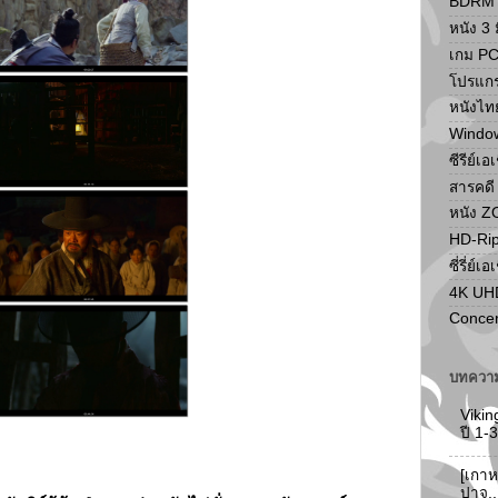
BDRM F
หนัง 3 ม
เกม P
โปรแก
หนังไท
Windo
ซีรีย์เอ
สารคดี
หนัง 
HD-Ri
ซี่รี่ย์เอ
4K UH
Concer
บทความ
Vikin
ปี 1
[เกาห
ปาจู.