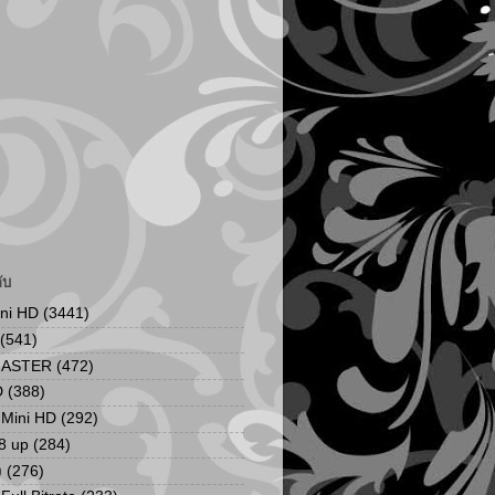
ับ
ini HD
(3441)
(541)
MASTER
(472)
D
(388)
น Mini HD
(292)
8 up
(284)
ง
(276)