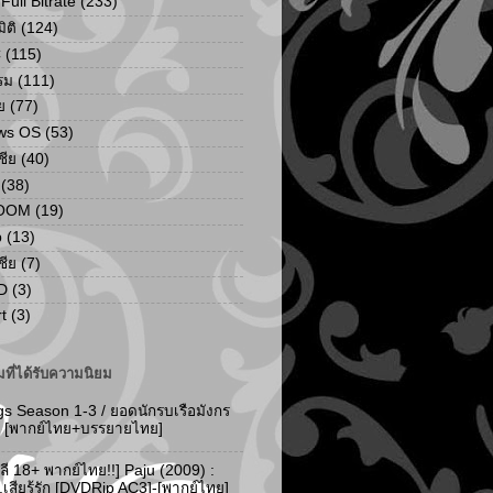
ull Bitrate
(233)
ิติ
(124)
C
(115)
รม
(111)
ย
(77)
ws OS
(53)
เชีย
(40)
(38)
ZOOM
(19)
p
(13)
เชีย
(7)
D
(3)
t
(3)
ที่ได้รับความนิยม
gs Season 1-3 / ยอดนักรบเรือมังกร
-3 [พากย์ไทย+บรรยายไทย]
ลี 18+ พากย์ไทย!!] Paju (2009) :
..เสียรู้รัก [DVDRip AC3]-[พากย์ไทย]