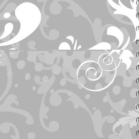
{
{
{
[
{
{
{
{
{
{
{