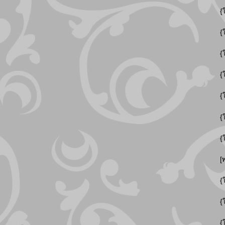
{
{
{
{
{
{
{
[
{
{
{