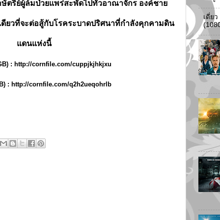
กษัตริย์ผู้ล้มป่วยแพร่สะพัดไปทั่วอาณาจักร องค์ชาย
เดี่ย
ดียวที่จะต่อสู้กับโรคระบาดปริศนาที่กำลังคุกคามดิน
(108
แดนแห่งนี้
GB) :
http://cornfile.com/cuppjkjhkjxu
B) :
http://cornfile.com/q2h2ueqohrlb