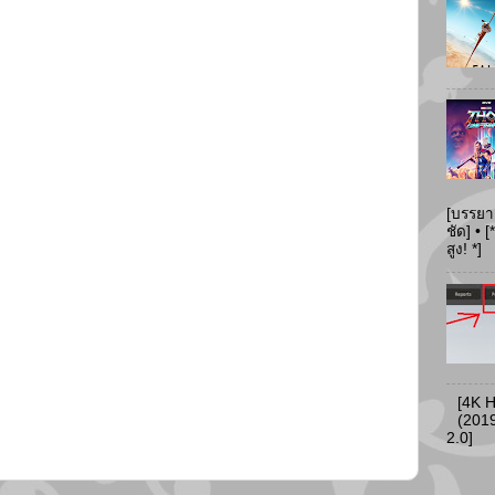
[บรรยา
ชัด] •
สูง! *]
[4K 
(2019
2.0]