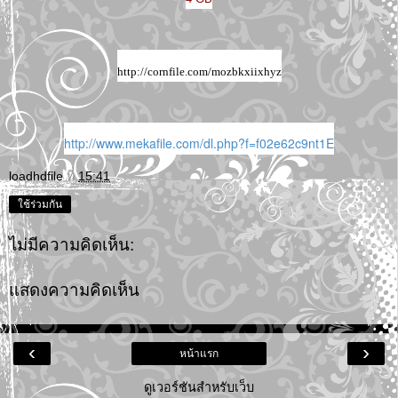
http://cornfile.com/mozbkxiixhyz
http://www.mekafile.com/dl.php?f=f02e62c9nt1E
loadhdfile
ที่
15:41
ใช้ร่วมกัน
ไม่มีความคิดเห็น:
แสดงความคิดเห็น
‹
›
หน้าแรก
ดูเวอร์ชันสำหรับเว็บ