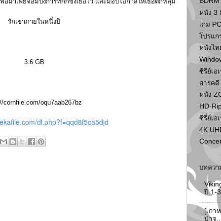
BDRM F
้าพ่อมาเฟียจอมบงการที่กักขังเธอไว้ และมอบโอกาสให้เธอตกหลุม
หนัง 3 ม
รักเขาภายในหนึ่งปี
เกม P
โปรแก
หนังไท
Windo
3.6 GB
ซีรีย์เอ
สารคดี
หนัง 
://cornfile.com/oqu7aab267bz
HD-Ri
ซี่รี่ย์เอ
ekafile.com/dl.php?f=qqd8f5ca5djd
4K UH
Concer
บทความ
Vikin
ปี 1
[เกาห
ปาจู.