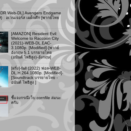
HDR Web-DL] Avengers Endgame
) : อเวนเจอร์ส เผด็จศึก [พากย์ไทย
[AMAZON] Resident Evil:
Welcome to Raccoon City
(2021)-WEB-DL.EAC-
3.1080p. [Modified]-[พากย์
อังกฤษ 5.1 บรรยายไทย
(อนันต์ โพธิสูง)-อังกฤษ]
[ฝรั่ง]-fall (2022) ฟอล-WEB-
DL.H.264.1080p. [Modified]-
[Soundtrack บรรยายไทย -
อนันต์ โพธิสูง ]
ชี้แจงกรณีเว็บ cornfile ล่มนะ
ครับ