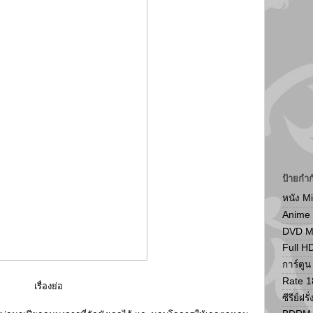
ป้ายกำก
หนัง M
Anime
DVD 
Full H
การ์ตู
Rate 1
เรื่องย่อ
ซีรีย์ฝรั่