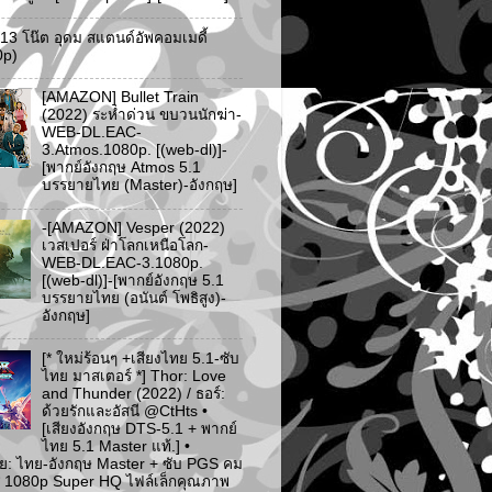
ว 13 โน๊ต อุดม สแตนด์อัพคอมเมดี้
0p)
[AMAZON] Bullet Train
(2022) ระห่ำด่วน ขบวนนักฆ่า-
WEB-DL.EAC-
3.Atmos.1080p. [(web-dl)]-
[พากย์อังกฤษ Atmos 5.1
บรรยายไทย (Master)-อังกฤษ]
-[AMAZON] Vesper (2022)
เวสเปอร์ ฝ่าโลกเหนือโลก-
WEB-DL.EAC-3.1080p.
[(web-dl)]-[พากย์อังกฤษ 5.1
บรรยายไทย (อนันต์ โพธิสูง)-
อังกฤษ]
[* ใหม่ร้อนๆ +เสียงไทย 5.1-ซับ
ไทย มาสเตอร์ *] Thor: Love
and Thunder (2022) / ธอร์:
ด้วยรักและอัสนี @CtHts •
[เสียงอังกฤษ DTS-5.1 + พากย์
ไทย 5.1 Master แท้.] •
ย: ไทย-อังกฤษ Master + ซับ PGS คม
 [* 1080p Super HQ ไฟล์เล็กคุณภาพ