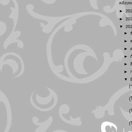
คลังบท
►
20
►
20
▼
20
►
►
►
►
►
►
▼
[
{
{
{