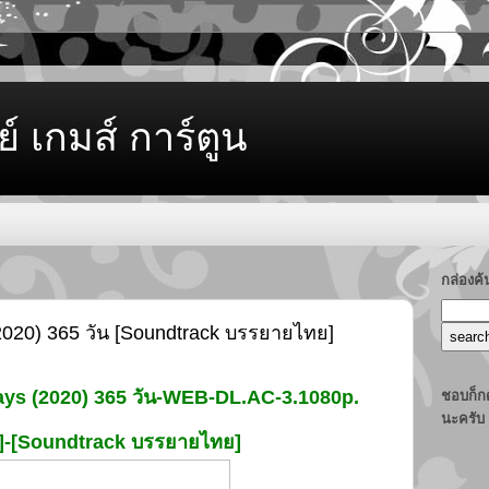
ย์ เกมส์ การ์ตูน
กล่องค
020) 365 วัน [Soundtrack บรรยายไทย]
ays (2020) 365 วัน-WEB-DL.AC-3.1080p.
ชอบก็กด
นะครับ
d]-[Soundtrack บรรยายไทย]