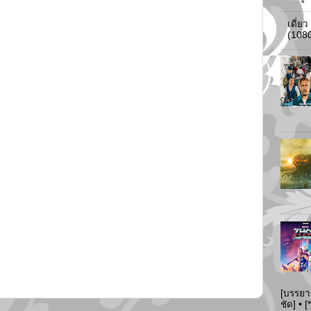
เดี่ย
(108
[บรรยา
ชัด] •