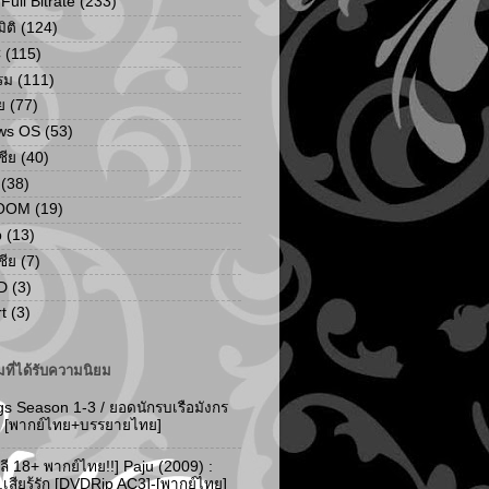
ull Bitrate
(233)
ิติ
(124)
C
(115)
รม
(111)
ย
(77)
ws OS
(53)
เชีย
(40)
(38)
ZOOM
(19)
p
(13)
เชีย
(7)
D
(3)
t
(3)
ที่ได้รับความนิยม
gs Season 1-3 / ยอดนักรบเรือมังกร
-3 [พากย์ไทย+บรรยายไทย]
ลี 18+ พากย์ไทย!!] Paju (2009) :
..เสียรู้รัก [DVDRip AC3]-[พากย์ไทย]