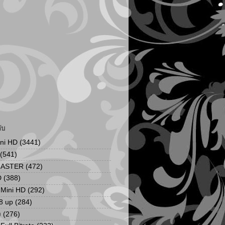
ับ
ini HD
(3441)
(541)
MASTER
(472)
D
(388)
น Mini HD
(292)
8 up
(284)
ง
(276)