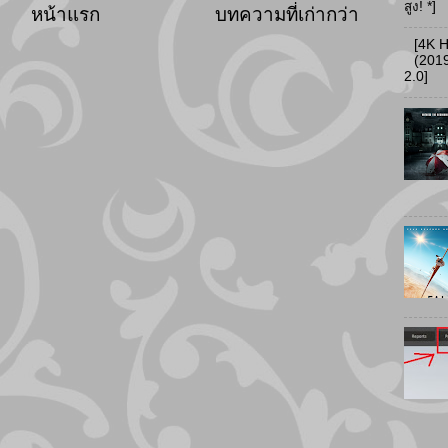
สูง! *]
หน้าแรก
บทความที่เก่ากว่า
[4K 
(2019
2.0]