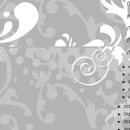
[
[
{
{
{
►
►
►
►
►
►
20
►
20
►
20
►
20