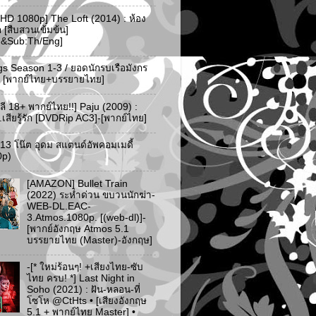
 HD 1080p] The Loft (2014) : ห้อง
ัก [สืบสวนเข้มข้น]
d&Sub:Th/Eng]
gs Season 1-3 / ยอดนักรบเรือมังกร
-3 [พากย์ไทย+บรรยายไทย]
ลี 18+ พากย์ไทย!!] Paju (2009) :
..เสียรู้รัก [DVDRip AC3]-[พากย์ไทย]
ว 13 โน๊ต อุดม สแตนด์อัพคอมเมดี้
0p)
[AMAZON] Bullet Train
(2022) ระห่ำด่วน ขบวนนักฆ่า-
WEB-DL.EAC-
3.Atmos.1080p. [(web-dl)]-
[พากย์อังกฤษ Atmos 5.1
บรรยายไทย (Master)-อังกฤษ]
-[* ใหม่ร้อนๆ! +เสียงไทย-ซับ
ไทย ครบ! *] Last Night in
Soho (2021) : ฝัน-หลอน-ที่
โซโห @CtHts • [เสียงอังกฤษ
5.1 + พากย์ไทย Master] •