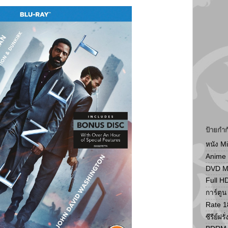
ป้ายกำก
หนัง M
Anime
DVD 
Full H
การ์ตู
Rate 1
ซีรีย์ฝรั่