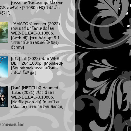
[บรรยาย: ไทย-อังกฤษ Master
PGS คมชัด] • [* 1080p HQ ไฟล์เล็ก
ูง! *]
-[AMAZON] Vesper (2022)
เวสเปอร์ ฝ่าโลกเหนือโลก-
WEB-DL.EAC-3.1080p.
[(web-dl)]-[พากย์อังกฤษ 5.1
บรรยายไทย (อนันต์ โพธิสูง)-
อังกฤษ]
[ฝรั่ง]-fall (2022) ฟอล-WEB-
DL.H.264.1080p. [Modified]-
[Soundtrack บรรยายไทย -
อนันต์ โพธิสูง ]
[ไทย]-[NETFLIX] Haunted
Tales (2021) เรื่อง ผี เล่า-
WEB-DL.EAC-3.1080p.
[Netflix (web-dl)]-[พากย์ไทย
(Master)-บรรยายไทย-อังกฤษ]
ความของบล็อก