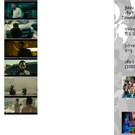
[Mini
เร้นร
[Soun
Vikin
ปี 1
[เกาห
ปาจู.
เดี่ย
(108