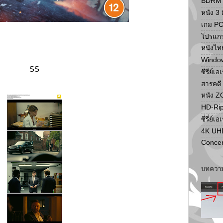
BDRM F
หนัง 3 ม
เกม P
โปรแก
หนังไท
Windo
SS
ซีรีย์เอ
สารคดี
หนัง 
HD-Ri
ซี่รี่ย์เอ
4K UH
Concer
บทความ