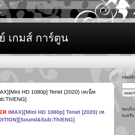
ย์ เกมส์ การ์ตูน
กล่องค
AX}[Mini HD 1080p] Tenet (2020) เทเน็ท
ub:Th/ENG]
ชอบก็กด
TER
IMAX}[Mini HD 1080p] Tenet (2020) เท
นะครับ
EDITION][Sound&Sub:Th/ENG]