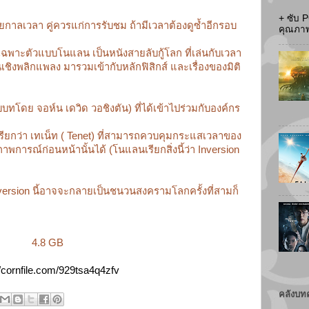
+ ซับ 
วยกาลเวลา คู่ควรแก่การรับชม ถ้ามีเวลาต้องดูซ้ำอีกรอบ
คุณภาพส
พาะตัวแบบโนแลน เป็นหนังสายลับกู้โลก ที่เล่นกับเวลา
ั้นเชิงพลิกแพลง มารวมเข้ากับหลักฟิสิกส์ และเรื่องของมิติ
รับบทโดย จอห์น เดวิด วอชิงตัน) ที่ได้เข้าไปร่วมกับองค์กร
ี่เรียกว่า เทเน็ท ( Tenet) ที่สามารถควบคุมกระแสเวลาของ
พการณ์ก่อนหน้านั้นได้ (โนแลนเรียกสิ่งนี้ว่า Inversion
rsion นี้อาจจะกลายเป็นชนวนสงครามโลกครั้งที่สามก็
4.8 GB
//cornfile.com/929tsa4q4zfv
คลังบท