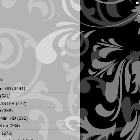
ับ
ini HD
(3441)
(541)
MASTER
(472)
D
(388)
น Mini HD
(292)
8 up
(284)
ง
(276)