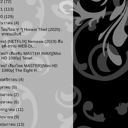
22
(72)
21
(113)
20
(129)
ธันวาคม
(4)
* ใหม่ร้อน ๆ! *] Honest Thief (2020) :
ทรชนปล้นชั...
ไทย]-[NETFLIX] Nemesis (2019) คืน
ยุติ-ธรรม-WEB-DL...
ใหม่!! เสียงซับ MASTER IMAX}[Mini
HD 1080p] Tenet...
ใหม่! เสียงไทย MASTER}[Mini HD
1080p] The Eight H...
พฤศจิกายน
(4)
ตุลาคม
(5)
กันยายน
(2)
สิงหาคม
(6)
กรกฎาคม
(11)
มิถุนายน
(9)
พฤษภาคม
(13)