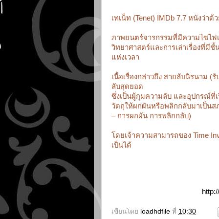
เทเน็ท (Tenet) IMDb 7.7 หนังว่าด้
ภาพยนตร์จารกรรมที่มีความไซไฟเฉ
วิทยาศาสตร์
และการเล่าเรื่องที่มีช
แห่งเวลา
เนื้อเรื่องกล่าวถึง สายลับนิรนาม (
ลับสุดยอด
ซึ่งเป็นผู้กุมความลับ และอุปกรณ์ท
วัตถุให้ผกผัน
หรือพลิกกลับมาเป็นสภา
– การผกผัน การพลิกกลับ)
โดยเจ้าความสามารถของ Time Inve
เป็นได้
http:
เขียนโดย
loadhdfile
ที่
10:30