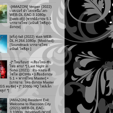
-[AMAZON] Vesper (2022)
เวสเปอร์ ฝ่าโลกเหนือโลก-
WEB-DL.EAC-3.1080p.
[(web-dl)]-[พากย์อังกฤษ 5.1
บรรยายไทย (อนันต์ โพธิสูง)-
อังกฤษ]
[ฝรั่ง]-fall (2022) ฟอล-WEB-
DL.H.264.1080p. [Modified]-
[Soundtrack บรรยายไทย -
อนันต์ โพธิสูง ]
-[* ใหม่ร้อนๆ! +เสียงไทย-ซับ
ไทย ครบ! *] Last Night in
Soho (2021) : ฝัน-หลอน-ที่
โซโห @CtHts • [เสียงอังกฤษ
5.1 + พากย์ไทย Master] •
[บรรยาย: ไทย-อังกฤษ Master
PGS คมชัด] • [* 1080p HQ ไฟล์เล็ก
ูง! *]
[AMAZON] Resident Evil:
Welcome to Raccoon City
(2021)-WEB-DL.EAC-
3.1080p. [Modified]-[พากย์