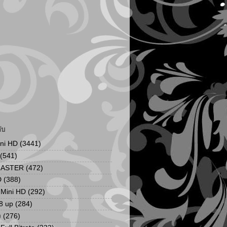
ับ
ini HD
(3441)
(541)
MASTER
(472)
D
(388)
น Mini HD
(292)
8 up
(284)
ง
(276)