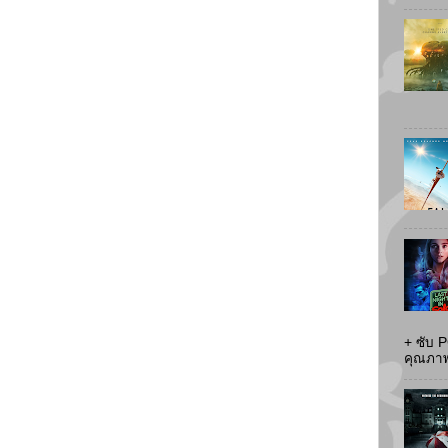
+ ซับ 
คุณภาพส