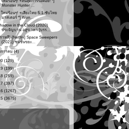
* ใหม่ร้อนๆ! +สิ้นสุดการรอคอย! *]
Monster Hunter ...
* ใหม่ร้อนๆ! +เสียงไทย 5.1-ซับไทย
มาสเตอร์ *] Won...
hadow in the Cloud (2020)
ประจัญบาน อสูรเวหา [บรร...
เกาหลี]-[Netflix] Space Sweepers
(2021) ชนชั้นขยะ...
มกราคม
(4)
20
(129)
19
(199)
18
(259)
17
(397)
16
(1267)
15
(3675)