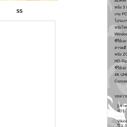
BDRM F
หนัง 3 ม
SS
เกม P
โปรแก
หนังไท
Windo
ซีรีย์เอ
สารคดี
หนัง 
HD-Ri
ซี่รี่ย์เอ
4K UH
Concer
บทความ
[เกาห
ปาจู.
Vikin
ปี 1