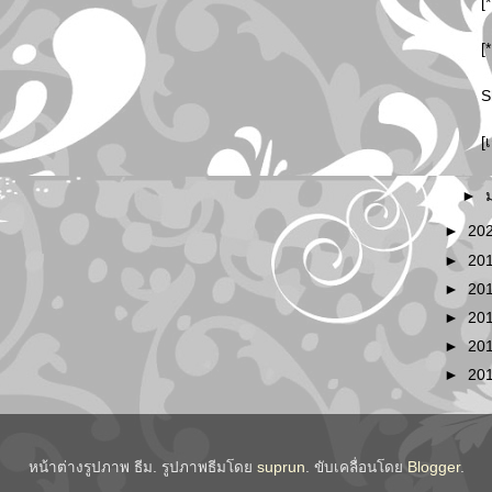
[
[
S
[
►
►
20
►
20
►
20
►
20
►
20
►
20
หน้าต่างรูปภาพ ธีม. รูปภาพธีมโดย
suprun
. ขับเคลื่อนโดย
Blogger
.