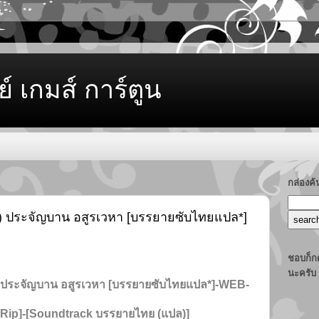
ย์ เกมส์ การ์ตูน
กล่องค
0) ประจัญบาน อสูรเวหา [บรรยายซับไทยแปล*]
ชอบก็กด
นะครับ
 ประจัญบาน อสูรเวหา [บรรยายซับไทยแปล*]-WEB-
[Rip]-[Soundtrack บรรยายไทย (แปล)]