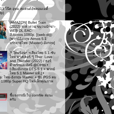
ว 13 โน๊ต อุดม สแตนด์อัพคอมเมดี้
0p)
[AMAZON] Bullet Train
(2022) ระห่ำด่วน ขบวนนักฆ่า-
WEB-DL.EAC-
3.Atmos.1080p. [(web-dl)]-
[พากย์อังกฤษ Atmos 5.1
บรรยายไทย (Master)-อังกฤษ]
[* ใหม่ร้อนๆ +เสียงไทย 5.1-ซับ
ไทย มาสเตอร์ *] Thor: Love
and Thunder (2022) / ธอร์:
ด้วยรักและอัสนี @CtHts •
[เสียงอังกฤษ DTS-5.1 + พากย์
ไทย 5.1 Master แท้.] •
ย: ไทย-อังกฤษ Master + ซับ PGS คม
 [* 1080p Super HQ ไฟล์เล็กคุณภาพ
ชี้แจงกรณีเว็บ cornfile ล่มนะ
ครับ