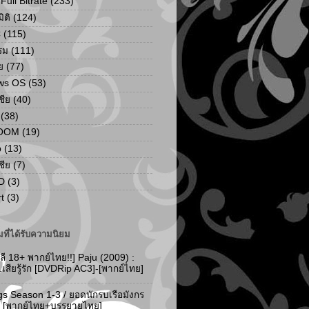
ull Bitrate
(233)
ิติ
(124)
C
(115)
รม
(111)
ย
(77)
ws OS
(53)
เชีย
(40)
(38)
ZOOM
(19)
p
(13)
เชีย
(7)
D
(3)
t
(3)
ที่ได้รับความนิยม
ลี 18+ พากย์ไทย!!] Paju (2009) :
..เสียรู้รัก [DVDRip AC3]-[พากย์ไทย]
gs Season 1-3 / ยอดนักรบเรือมังกร
-3 [พากย์ไทย+บรรยายไทย]