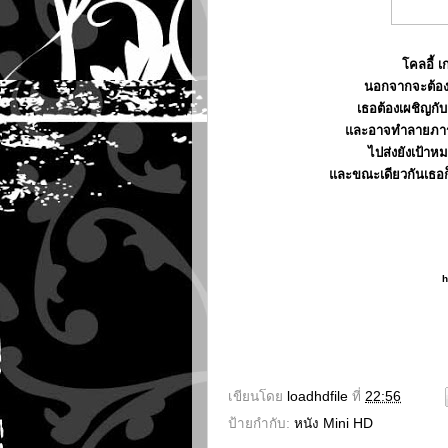
โคลอี้ 
นอกจากจะต้องเ
เธอต้องเผชิญกับ
และอาจทำลายภารก
ไปส่งยังเป้าห
และขณะเดียวกันเธอก็ต้
h
เขียนโดย
loadhdfile
ที่
22:56
ป้ายกำกับ:
หนัง Mini HD