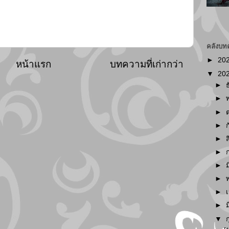
คลังบท
►
20
หน้าแรก
บทความที่เก่ากว่า
▼
20
►
►
►
►
►
►
►
►
►
►
▼