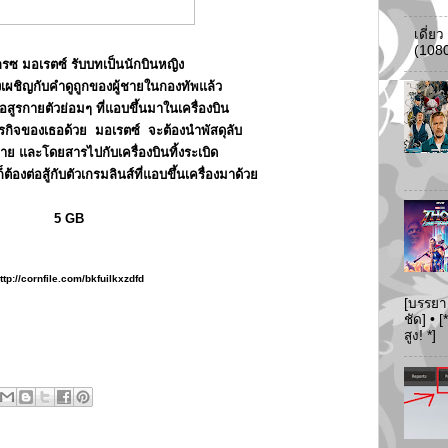
เดี่ย
(108
เกรซ มอเรตซ์ รับบทเป็นนักบินหญิง
ผชิญกับคำดูถูกของผู้ชายในกองทัพแล้ว
อสูรกายตัวย่อมๆ ที่แอบขึ้นมาในเครื่องบิน
ิจของเธอด้วย มอเรตซ์ จะต้องนำพัสดุลับ
มาย และโดยสารไปกับเครื่องบินทิ้งระเบิด
องต่อสู้กับตัวเกรมลินส์ที่แอบขึ้นเครื่องมาด้วย
5 GB
ttp://cornfile.com/bkfuilkxzdfd
[บรรยา
ชัด] •
สูง! *]