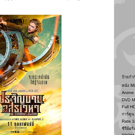
ป้ายกำก
หนัง M
Anime
DVD 
Full H
การ์ตู
Rate 1
ซีรีย์ฝรั่