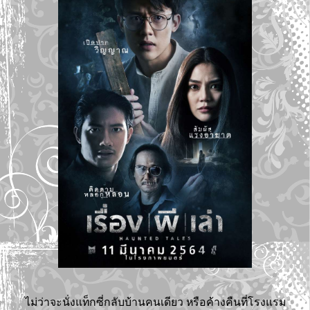
ไม่ว่าจะนั่งแท็กซี่กลับบ้านคนเดียว หรือค้างคืนที่โรงแรม