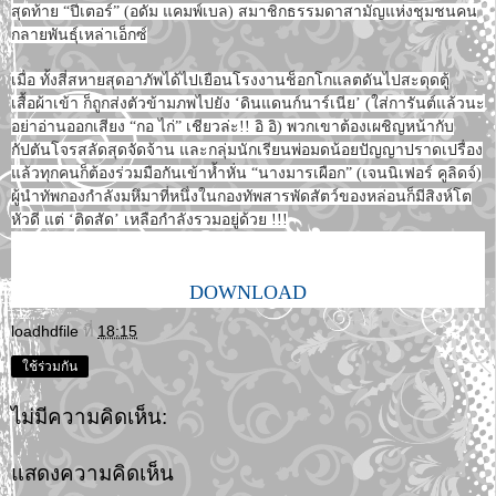
สุดท้าย “ปีเตอร์” (อดัม แคมพ์เบล) สมาชิกธรรมดาสามัญแห่งชุมชนคน
กลายพันธุ์เหล่าเอ็กซ์
เมื่อ ทั้งสี่สหายสุดอาภัพได้ไปเยือนโรงงานช็อกโกแลตดันไปสะดุดตู้
เสื้อผ้าเข้า ก็ถูกส่งตัวข้ามภพไปยัง ‘ดินแดนก์นาร์เนีย’ (ใส่การันต์แล้วนะ
อย่าอ่านออกเสียง “กอ ไก่” เชียวล่ะ!! อิ อิ) พวกเขาต้องเผชิญหน้ากับ
กัปตันโจรสลัดสุดจัดจ้าน และกลุ่มนักเรียนพ่อมดน้อยปัญญาปราดเปรื่อง
แล้วทุกคนก็ต้องร่วมมือกันเข้าห้ำหั่น “นางมารเผือก” (เจนนิเฟอร์ คูลิดจ์)
ผู้นำทัพกองกำลังมหึมาที่หนึ่งในกองทัพสารพัดสัตว์ของหล่อนก็มีสิงห์โต
หัวดี แต่ ‘ติดสัด’ เหลือกำลังรวมอยู่ด้วย !!!
DOWNLOAD
loadhdfile
ที่
18:15
ใช้ร่วมกัน
ไม่มีความคิดเห็น:
แสดงความคิดเห็น