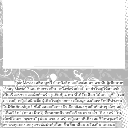
Epic Movie เอพิค มูฟวี่ ยำหนังฮิต สะกิดต่อมฮา จากทีมผู้เขียนบท
‘Scary Movie’ 2 คน กับการหยิบ ‘หนังฟอร์มยักษ์’ มายำใหญ่ให้ฮาแซ่บ
เป็นเรื่องราวของเด็กกำพร้า (แก๊แก่) 4 คน ที่ได้รับเลือก ได้แก่ “ลูซี่” (เจย์
มา เมย์) หญิงไอคิวเตี้ย ผู้เติบใหญ่จากการเลี้ยงดูของภัณฑรักษ์ที่ทำงาน
ในพิพิธภัณฑ์ลูฟร์ ซึ่งมือลอบสังหารผิวเผือกยังคงซุ่มตัวทำลับๆ ล่อๆ อยู่
“เอ็ดเวิร์ด” (คาล เพ็นน์) ที่อพยพหนีจากสังเวียนมวยปล้ำ “ลิเบรอร์” ใน
เม็กซิโกมา “ซูซาน” (ฟอน แชมเบอร์) หญิงสาวที่เพิ่งรอดชีวิตหวุดหวิด
จากเหตุสยองเจองูสารพัดพันธุ์เลื้อย ยั้วเยี้ยเกลื่อนเครื่องบิน และคน