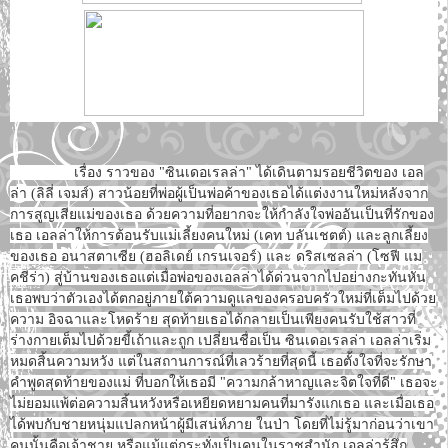
เรื่อง ราวของ "ซินเดอเรลล่า" ได้เดินตามรอยชีวิตของ เอล
ล่า (ลิลี่ เจมส์) สาวน้อยที่พ่อผู้เป็นพ่อค้าของเธอได้แต่งงานใหม่หลังจาก
การสูญเสียแม่ของเธอ ด้วยความที่อยากจะให้กำลังใจพ่ออันเป็นที่รักของ
เธอ เอลล่าให้การต้อนรับแม่เลี้ยงคนใหม่ (เคท บลันเชตต์) และลูกเลี้ยง
ของเธอ อนาสตาเซีย (ฮอลิเดย์ เกรนเจอร์) และ ดริสเซลล่า (โซฟี แม
คชีร่า) สู่บ้านของเธอแต่เมื่อพ่อของเอลล่าได้ด่วนจากไปอย่างกะทันหัน
เธอพบว่าตัวเองได้ตกอยู่ภายใต้ความดูแลของครอบครัวใหม่ที่เต็มไปด้วย
ความ อิจฉาและโหดร้าย สุดท้ายเธอได้กลายเป็นเพียงคนรับใช้สาวที่
ร่างกายเต็มไปด้วยขี้เถ้าและถูก เปลี่ยนชื่อเป็น ซินเดอเรลล่า เอลล่าเริ่ม
หมดสิ้นความหวัง แต่ในสถานการณ์ที่เลวร้ายที่สุดนี้ เธอตั้งใจที่จะรักษา
คำพูดสุดท้ายของแม่ ที่บอกให้เธอมี "ความกล้าหาญและจิตใจที่ดี" เธอจะ
ไม่ยอมแพ้ต่อความสิ้นหวังหรือเหยียดหยามคนที่มารังแกเธอ และเมื่อเธอ
ได้พบกับชายหนุ่มแปลกหน้าผู้มีเสน่ห์ภาย ในป่า โดยที่ไม่รู้มาก่อนว่าเขา
คนนั้นคือเจ้าชาย หรือแม้แต่กระทั่งเป็นคนในราชสำนัก เอลล่ารู้สึก