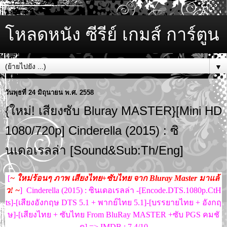
โหลดหนัง ซีรีย์ เกมส์ การ์ตูน
▼
วันพุธที่ 24 มิถุนายน พ.ศ. 2558
{ใหม่! เสียงซับ Bluray MASTER}[Mini HD
1080/720p] Cinderella (2015) : ซิ
นเดอเรลล่า [Sound&Sub:Th/Eng]
[
~ ใหม่ร้อนๆ ภาพ เสียงไทย+ซับไทย จาก Bluray Master มาแล้
ว! ~
] Cinderella (2015) : ซินเดอเรลล่า -[Encode.DTS.1080p.CtH
ts]-[เสียงอังกฤษ DTS 5.1 + พากย์ไทย 5.1]-[บรรยายไทย + อังกฤ
ษ]-[เสียงไทย + ซับไทย From BluRay MASTER +ซับ PGS คมชั
ด] => IMDB : 7.4/10