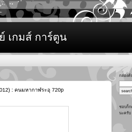
ย์ เกมส์ การ์ตูน
กล่องค
(2012) : คนมหากาฬระอุ 720p
ชอบก็กด
นะครับ