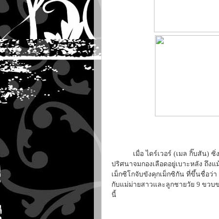
เมื่อ ไดร์เวอร์ (เมล กิ๊บสัน) ซิ่
ปริศนาจมกองเลือดอยู่เบาะหลัง ถึง
เม็กซิโกจับขังคุกเม็กซิกัน ที่ขึ้นชื่อว่า
กับแม่ม่ายสาวและลูกชายวัย 9 ขวบของ
นี้