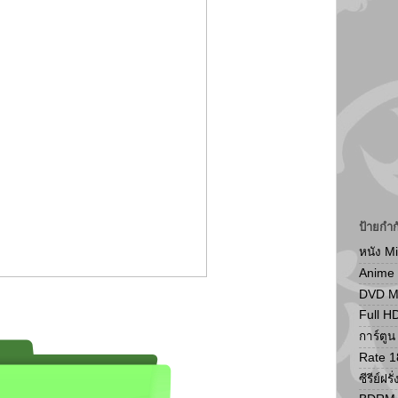
ป้ายกำก
หนัง M
Anime
DVD 
Full H
การ์ตู
Rate 1
ซีรีย์ฝรั่