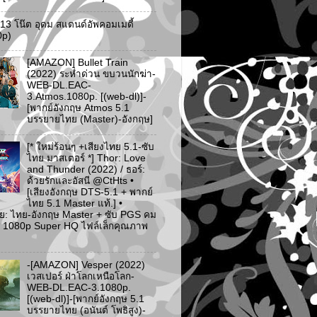
ว 13 โน๊ต อุดม สแตนด์อัพคอมเมดี้
0p)
[AMAZON] Bullet Train
(2022) ระห่ำด่วน ขบวนนักฆ่า-
WEB-DL.EAC-
3.Atmos.1080p. [(web-dl)]-
[พากย์อังกฤษ Atmos 5.1
บรรยายไทย (Master)-อังกฤษ]
[* ใหม่ร้อนๆ +เสียงไทย 5.1-ซับ
ไทย มาสเตอร์ *] Thor: Love
and Thunder (2022) / ธอร์:
ด้วยรักและอัสนี @CtHts •
[เสียงอังกฤษ DTS-5.1 + พากย์
ไทย 5.1 Master แท้.] •
ย: ไทย-อังกฤษ Master + ซับ PGS คม
 [* 1080p Super HQ ไฟล์เล็กคุณภาพ
-[AMAZON] Vesper (2022)
เวสเปอร์ ฝ่าโลกเหนือโลก-
WEB-DL.EAC-3.1080p.
[(web-dl)]-[พากย์อังกฤษ 5.1
บรรยายไทย (อนันต์ โพธิสูง)-