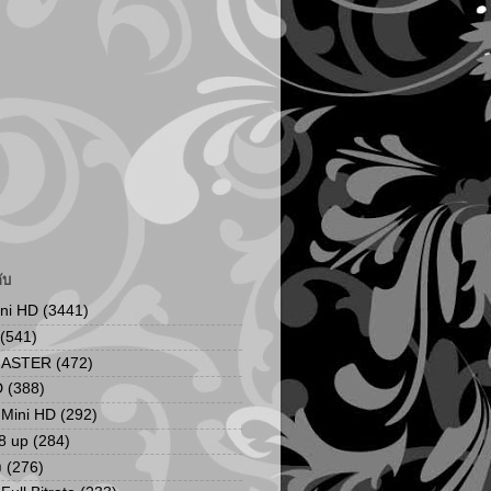
ับ
ini HD
(3441)
(541)
MASTER
(472)
D
(388)
น Mini HD
(292)
8 up
(284)
ง
(276)