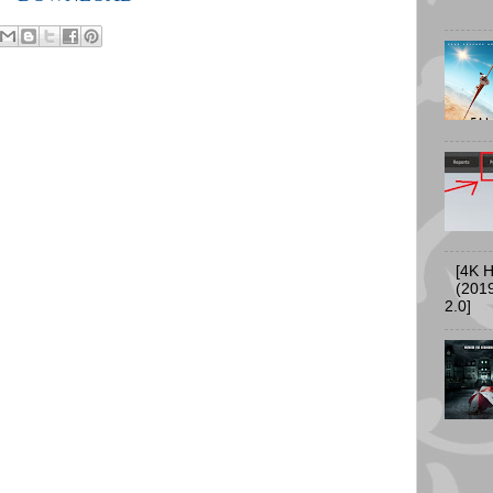
[4K 
(2019
2.0]