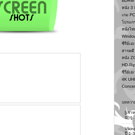
BDRM F
หนัง 3 ม
เกม P
โปรแก
หนังไท
Windo
ซีรีย์เอ
สารคดี
หนัง 
HD-Ri
ซี่รี่ย์เอ
4K UH
Concer
บทความ
[เกาห
ปาจู.
Vikin
ปี 1