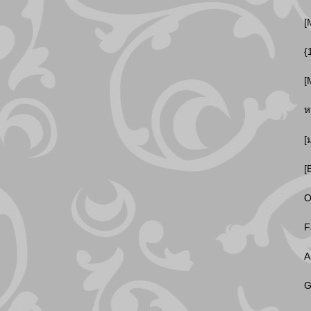
[
{
[
ห
[
[
O
F
A
G