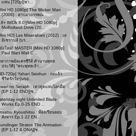
แพน [720p][พา...
Mini HD 1080p] The Wicker Man
(2006) : สาปอาถรรพณ...
18+ IMDb 8.0}[Mini HD 1080p]
Mulholland Drive (20...
Mini HD] Les Miserables (2012) : เล
มิเซราบล์ [บร...
นังใหม่! MASTER [Mini HD 1080p]
Paul Blart Mall C...
มหากาพย์ละครซีรีส์ ตำนานพุทธ
ประวัติ] "พระพุทธเจ้า...
BD-720p] Yahari Seishun : กะแล้ว
ชีวิตรักวัยรุ่นขอ...
wari no Seraph : เทวทูตแห่งโลกมืด
[EP 1-12 END][ซ...
ate/stay night Unlimited Blade
Works Ep.0-25 END ...
nsatsu Kyoushitsu : ห้องเรียนลอบ
สังหาร Ep.1-22 EN...
unslinger Stratos The Animation
[EP 1-12 & ONA][ซ...