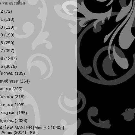
ความของบล็อก
22
(72)
21
(113)
20
(129)
19
(199)
18
(259)
17
(397)
16
(1267)
15
(3675)
ธันวาคม
(189)
พฤศจิกายน
(264)
ตุลาคม
(265)
กันยายน
(318)
สิงหาคม
(108)
กรกฎาคม
(195)
มิถุนายน
(2336)
นังใหม่! MASTER [Mini HD 1080p]
Annie (2014) : หน...