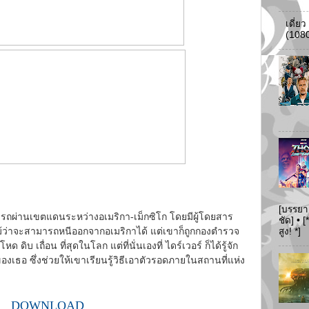
เดี่ย
(108
[บรรยา
งรถผ่านเขตแดนระหว่างอเมริกา-เม็กซิโก โดยมีผู้โดยสาร
ชัด] •
สูง! *]
แม้ว่าจะสามารถหนีออกจากอเมริกาได้ แต่เขาก็ถูกกองตำรวจ
 โหด ดิบ เถื่อน ที่สุดในโลก แต่ที่นั่นเองที่ ไดร์เวอร์ ก็ได้รู้จัก
เธอ ซึ่งช่วยให้เขาเรียนรู้วิธีเอาตัวรอดภายในสถานที่แห่ง
DOWNLOAD