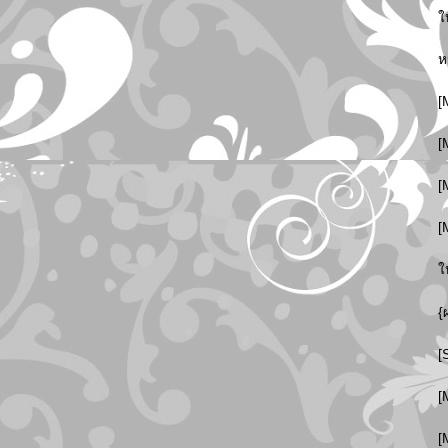
ใ
ห
[
[
[
[
ใ
{
[
[
[