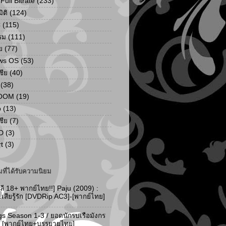
ull Bitrate
(233)
ิติ
(124)
C
(115)
รม
(111)
ย
(77)
ws OS
(53)
เชีย
(40)
(38)
ZOOM
(19)
p
(13)
เชีย
(7)
D
(3)
t
(3)
ที่ได้รับความนิยม
ลี 18+ พากย์ไทย!!] Paju (2009) :
..เสียรู้รัก [DVDRip AC3]-[พากย์ไทย]
gs Season 1-3 / ยอดนักรบเรือมังกร
-3 [พากย์ไทย+บรรยายไทย]