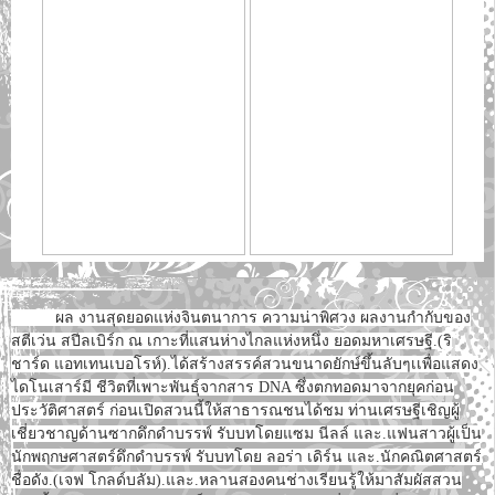
ผล งานสุดยอดแห่งจินตนาการ ความน่าพิศวง ผลงานกำกับของ
สตีเว่น สปีลเบิร์ก ณ เกาะที่แสนห่างไกลแห่งหนึ่ง ยอดมหาเศรษฐี.(ริ
ชาร์ด แอทเทนเบอโรห์).ได้สร้างสรรค์สวนขนาดยักษ์ขึ้นลับๆเเพื่อแสดง
ไดโนเสาร์มี ชีวิตที่เพาะพันธุ์จากสาร DNA ซึ่งตกทอดมาจากยุคก่อน
ประวัติศาสตร์ ก่อนเปิดสวนนี้ให้สาธารณชนได้ชม ท่านเศรษฐีเชิญผู้
เชี่ยวชาญด้านซากดึกดำบรรพ์ รับบทโดยแซม นีลล์ และ.แฟนสาวผู้เป็น
นักพฤกษศาสตร์ดึกดำบรรพ์ รับบทโดย ลอร่า เดิร์น และ.นักคณิตศาสตร์
ชื่อดัง.(เจฟ โกลด์บลัม).และ.หลานสองคนช่างเรียนรู้ให้มาสัมผัสสวน