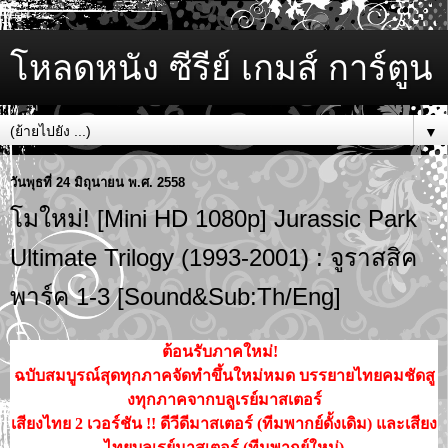
โหลดหนัง ซีรีย์ เกมส์ การ์ตูน
▼
วันพุธที่ 24 มิถุนายน พ.ศ. 2558
โมใหม่! [Mini HD 1080p] Jurassic Park
Ultimate Trilogy (1993-2001) : จูราสสิค
พาร์ค 1-3 [Sound&Sub:Th/Eng]
ต้อนรับภาคใหม่!
ฉบับสมบูรณ์สุดทุกภาคจัดทำขึ้นใหม่หมด บรรยายไทยคมชัดสู
งทุกภาคจากบลูเรย์มาสเตอร์
เสียงไทย 2 เวอร์ชัน !! ดีวีดีมาสเตอร์ (ทีมพากย์ดั้งเดิม) และเสียง
ไทยบลูเรย์มาสเตอร์ (ทีมพากย์ใหม่)