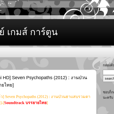
ย์ เกมส์ การ์ตูน
กล่องค
ni HD] Seven Psychopaths (2012) : งานป่วน
ายไทย]
ชอบก็กด
ว] Seven Psychopaths (2012) : งานป่วนฮาแสบรวมดา
นะครับ
]-[
Soundtrack บรรยายไทย
]