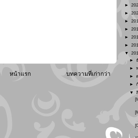
►
20
►
20
►
20
►
20
►
20
►
20
▼
20
►
►
หน้าแรก
บทความที่เก่ากว่า
►
►
▼
[
[
[