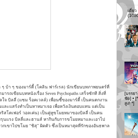
เดี่ย
(108
บ้า ๆ ของมาร์ตี้ (โคลิน ฟาร์เรล) นักเขียนบทภาพยนตร์ที่
[บรรยา
ถเขียนบทหนังเรื่อง Seven Psychopaths เสร็จซักที สิ่งที่
ชัด] •
 บิลลี่ (แซม ร็อคเวลล์) เพื่อนซี้ของมาร์ตี้ เป็นคนตกงาน
สูง! *]
ะแสร้งทำเป็นหาหมาเจอ เพื่อหวังเงินตอบแทน แต่เป็น
ริสโตเฟอร์ วอลเค่น) เป็นคู่หูขโมยหมาของบิลลี่ เป็นคน
ความรุนแรง บิลลี่และฮานส์ หากินกับการขโมยหมาและเอาไป
พวกเขาไปขโมย “ชิสุ” ผิดตัว ซึ่งเป็นหมาสุดที่รักของอันธพาล