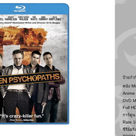
ป้ายกำก
หนัง M
Anime
DVD 
Full H
การ์ตู
Rate 1
ซีรีย์ฝรั่