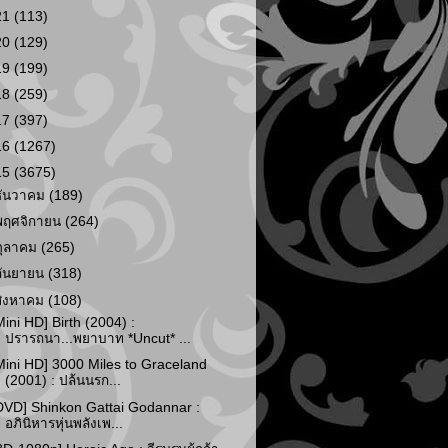
21
(113)
20
(129)
19
(199)
18
(259)
17
(397)
16
(1267)
15
(3675)
ธันวาคม
(189)
พฤศจิกายน
(264)
ตุลาคม
(265)
กันยายน
(318)
สิงหาคม
(108)
Mini HD] Birth (2004) :
ปรารถนา...พยาบาท *Uncut* ...
Mini HD] 3000 Miles to Graceland
(2001) : ปล้นนรก...
DVD] Shinkon Gattai Godannar :
อภินิหารหุ่นพลังเพ...