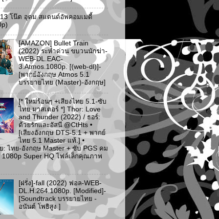
ว 13 โน๊ต อุดม สแตนด์อัพคอมเมดี้
0p)
[AMAZON] Bullet Train
(2022) ระห่ำด่วน ขบวนนักฆ่า-
WEB-DL.EAC-
3.Atmos.1080p. [(web-dl)]-
[พากย์อังกฤษ Atmos 5.1
บรรยายไทย (Master)-อังกฤษ]
[* ใหม่ร้อนๆ +เสียงไทย 5.1-ซับ
ไทย มาสเตอร์ *] Thor: Love
and Thunder (2022) / ธอร์:
ด้วยรักและอัสนี @CtHts •
[เสียงอังกฤษ DTS-5.1 + พากย์
ไทย 5.1 Master แท้.] •
ย: ไทย-อังกฤษ Master + ซับ PGS คม
 [* 1080p Super HQ ไฟล์เล็กคุณภาพ
[ฝรั่ง]-fall (2022) ฟอล-WEB-
DL.H.264.1080p. [Modified]-
[Soundtrack บรรยายไทย -
อนันต์ โพธิสูง ]