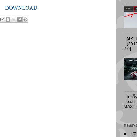
DOWNLOAD
[4K 
(2019
2.0]
[มาให
เดอะ
MASTER
คลังบท
►
20