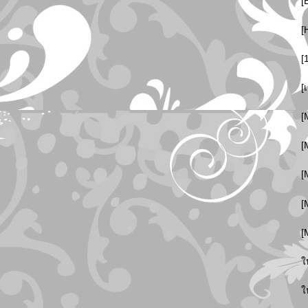
[
[
[
[
[
[
[
[
[
ใ
ใ