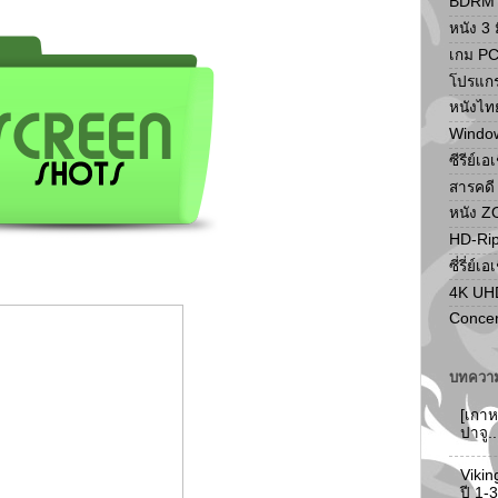
BDRM F
หนัง 3 ม
เกม P
โปรแก
หนังไท
Windo
ซีรีย์เอ
สารคดี
หนัง 
HD-Ri
ซี่รี่ย์เอ
4K UH
Concer
บทความ
[เกาห
ปาจู.
Vikin
ปี 1