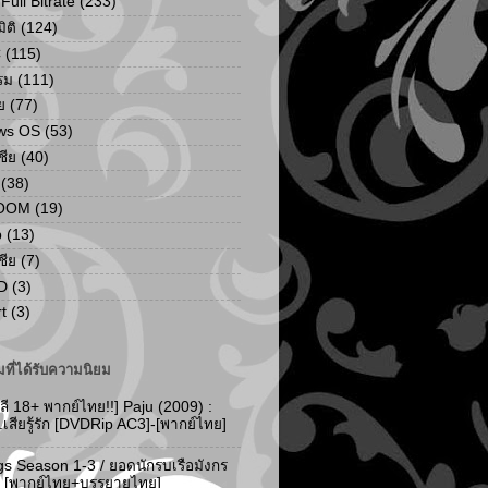
ull Bitrate
(233)
ิติ
(124)
C
(115)
รม
(111)
ย
(77)
ws OS
(53)
เชีย
(40)
(38)
ZOOM
(19)
p
(13)
เชีย
(7)
D
(3)
t
(3)
ที่ได้รับความนิยม
ลี 18+ พากย์ไทย!!] Paju (2009) :
..เสียรู้รัก [DVDRip AC3]-[พากย์ไทย]
gs Season 1-3 / ยอดนักรบเรือมังกร
-3 [พากย์ไทย+บรรยายไทย]