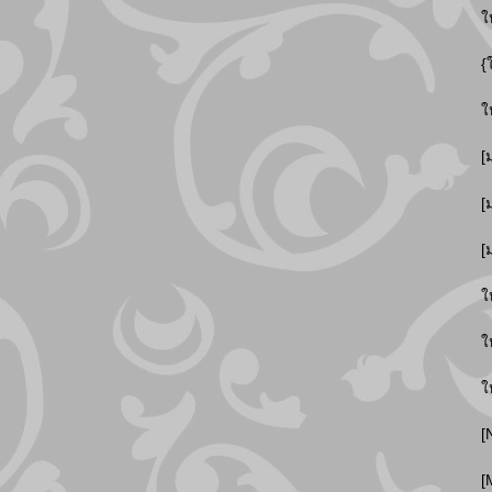
ใ
{
ใ
[
[
[
ใ
ใ
ใ
[
[