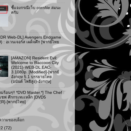
ชี้แจงกรณีเว็บ cornfile ล่มนะ
ครับ
HDR Web-DL] Avengers Endgame
) : อเวนเจอร์ส เผด็จศึก [พากย์ไทย
[AMAZON] Resident Evil:
Welcome to Raccoon City
(2021)-WEB-DL.EAC-
3.1080p. [Modified]-[พากย์
อังกฤษ 5.1 บรรยายไทย
(อนันต์ โพธิสูง)-อังกฤษ]
ม่ร้อนๆ!! *DVD Master.*] The Chef :
 เชฟ ศึกกระทะเหล็ก [DVD5
]-[พากย์ไทย]
ความของบล็อก
22
(72)