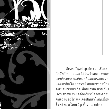
Seven Psychopaths เล่าเรื่องฮา ๆ 
กำลังลำบาก และใฝ่ฝันว่าตนเองจะสามาร
เขาต้องการก็แค่สมาธิและแรงบันดาลใจ
และหากินโดยการขโมยหมาชาวบ้านแล
คนชอบช่วยเหลือเพื่อนเสมอ ฮานส์ (ค
เคร่งศาสนาที่มีอดีตเกี่ยวข้องกับ
คืนเจ้าของได้ แต่เจอปัญหาใหญ่เมื่อ
โรคจิตรุ่นใหญ่ (วูดดี้ ฮาเรลสัน)