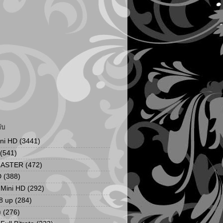
ับ
ini HD
(3441)
(541)
MASTER
(472)
D
(388)
น Mini HD
(292)
8 up
(284)
ง
(276)