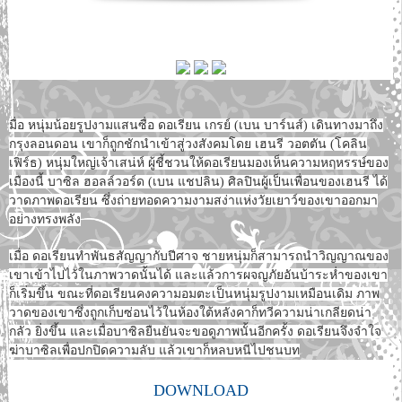
มื่อ หนุ่มน้อยรูปงามแสนซื่อ ดอเรียน เกรย์ (เบน บาร์นส์) เดินทางมาถึง
กรุงลอนดอน เขาก็ถูกชักนำเข้าสู่วงสังคมโดย เฮนรี วอตตัน (โคลิน
เฟิร์ธ) หนุ่มใหญ่เจ้าเสน่ห์ ผู้ชี้ชวนให้ดอเรียนมองเห็นความหฤหรรษ์ของ
เมืองนี้ บาซิล ฮอลล์วอร์ด (เบน แชปลิน) ศิลปินผู้เป็นเพื่อนของเฮนรี ได้
วาดภาพดอเรียน ซึ่งถ่ายทอดความงามสง่าแห่งวัยเยาว์ของเขาออกมา
อย่างทรงพลัง
เมื่อ ดอเรียนทำพันธสัญญากับปีศาจ ชายหนุ่มก็สามารถนำวิญญาณของ
เขาเข้าไปไว้ในภาพวาดนั้นได้ และแล้วการผจญภัยอันบ้าระห่ำของเขา
ก็เริ่มขึ้น ขณะที่ดอเรียนคงความอมตะเป็นหนุ่มรูปงามเหมือนเดิม ภาพ
วาดของเขาซึ่งถูกเก็บซ่อนไว้ในห้องใต้หลังคาก็ทวีความน่าเกลียดน่า
กลัว ยิ่งขึ้น และเมื่อบาซิลยืนยันจะขอดูภาพนั้นอีกครั้ง ดอเรียนจึงจำใจ
ฆ่าบาซิลเพื่อปกปิดความลับ แล้วเขาก็หลบหนีไปชนบท
DOWNLOAD