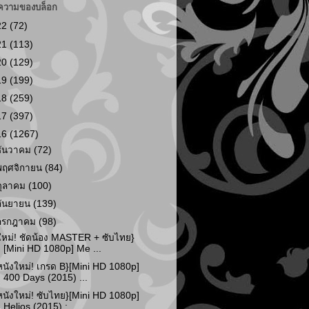
ความของบล็อก
22
(72)
21
(113)
20
(129)
19
(199)
18
(259)
17
(397)
16
(1267)
ธันวาคม
(72)
พฤศจิกายน
(84)
ตุลาคม
(100)
กันยายน
(139)
กรกฎาคม
(98)
ใหม่! ชัดน้อง MASTER + ซับไทย}
[Mini HD 1080p] Me ...
หนังใหม่! เกรด B}[Mini HD 1080p]
400 Days (2015) ...
หนังใหม่! ซับไทย}[Mini HD 1080p]
Helios (2015) : ...