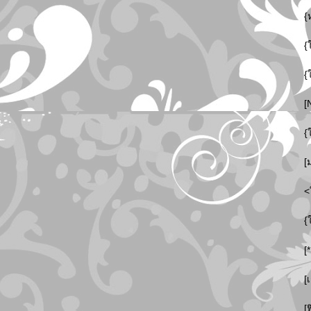
{
{
{
[
{
[
<
{
[
[
[