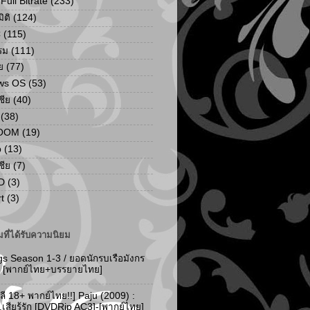
ull Bitrate
(233)
ิติ
(124)
C
(115)
รม
(111)
ย
(77)
ws OS
(53)
เชีย
(40)
(38)
ZOOM
(19)
p
(13)
เชีย
(7)
D
(3)
t
(3)
ที่ได้รับความนิยม
gs Season 1-3 / ยอดนักรบเรือมังกร
-3 [พากย์ไทย+บรรยายไทย]
ลี 18+ พากย์ไทย!!] Paju (2009) :
..เสียรู้รัก [DVDRip AC3]-[พากย์ไทย]