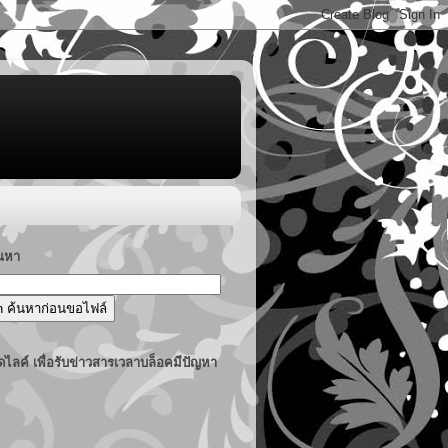
้นหา
ไลค์ เพื่อรับข่าวสารเวลาบล็อคมีปัญหา