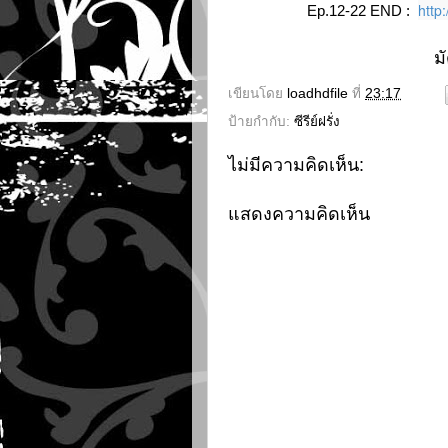
http
Ep.12-22 END :
ม
เขียนโดย
loadhdfile
ที่
23:17
ป้ายกำกับ:
ซีรีย์ฝรั่ง
ไม่มีความคิดเห็น:
แสดงความคิดเห็น