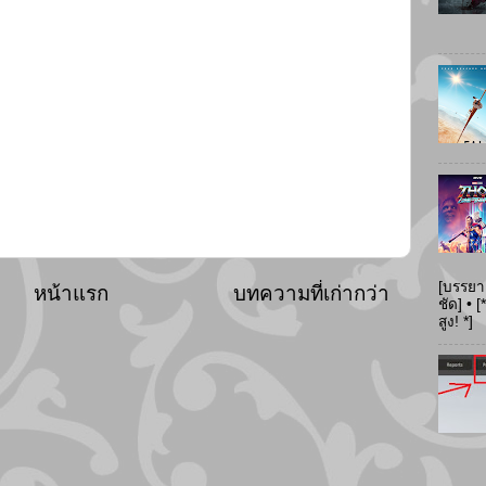
[บรรยา
หน้าแรก
บทความที่เก่ากว่า
ชัด] •
สูง! *]