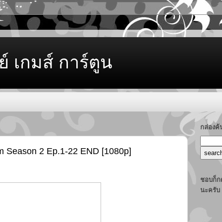
ย์ เกมส์ การ์ตูน
กล่องค
am Season 2 Ep.1-22 END [1080p]
ชอบก็กด
นะครับ