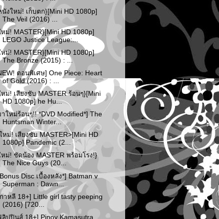
หนังใหม่! เก็บตก}[Mini HD 1080p]
The Veil (2016) ...
ใหม่! MASTER}[Mini HD 1080p]
LEGO Justice League:...
ใหม่! MASTER}[Mini HD 1080p]
The Bronze (2015) : ...
NEW! ตอนพิเศษ] One Piece: Heart
of Gold (2016) : ...
ใหม่! เสียงซับ MASTER ร้อนๆ}[Mini
HD 1080p] he Hu...
มาใหม่ร้อนๆ!! *DVD Modified*] The
Huntsman Winter...
ใหม่! เสียงซับ MASTER>[Mini HD
1080p] Pandemic (2...
ใหม่! ชัดน้อง MASTER พร้อมโรง!}
The Nice Guys (20...
*Bonus Disc เบื้องหลัง*] Batman v
Superman : Dawn...
เกาหลี 18+] Little girl tasty peeping
(2016) [720...
ฟิลิปปินส์ 18+] Pinoy Kamasutra