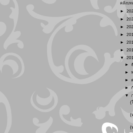
คลังบท
►
20
►
20
►
20
►
20
►
20
►
20
▼
20
►
►
►
►
▼
{
{
{