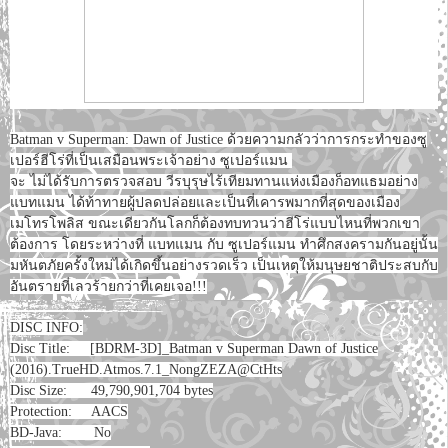
Batman v Superman: Dawn of Justice ด้วยความกลัวว่าการกระทำของซู
เปอร์ฮีโร่ที่เป็นเสมือนพระเจ้าอย่าง ซูเปอร์แมน
จะ ไม่ได้รับการตรวจสอบ วีรบุรุษไร้เทียมทานแห่งเมืองก็อทแธมอย่าง
แบทแมน ได้ท้าทายผู้ปลดปล่อยและเป็นที่เคารพมากที่สุดของเมือง
เมโทรโพลิส ขณะเดียวกันโลกก็ต้องทบทวนว่าฮีโร่แบบไหนที่พวกเขา
ต้องการ โดยระหว่างที่ แบทแมน กับ ซูเปอร์แมน ทำศึกสงครามกันอยู่นั้น
มหันตภัยครั้งใหม่ได้เกิดขึ้นอย่างรวดเร็ว เป็นเหตุให้มนุษยชาติประสบกับ
อันตรายที่เลวร้ายกว่าที่เคยเจอ!!!
DISC INFO:
Disc Title: [BDRM-3D]_Batman v Superman Dawn of Justice
(2016).
TrueHD.Atmos.7.1_NongZEZA@CtHts
Disc Size: 49,790,901,704 bytes
Protection: AACS
BD-Java: No