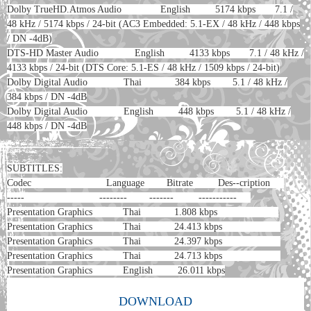
Dolby TrueHD.Atmos Audio English 5174 kbps 7.1 /
48 kHz / 5174 kbps / 24-bit (AC3 Embedded: 5.1-EX / 48 kHz / 448 kbps
/ DN -4dB)
DTS-HD Master Audio English 4133 kbps 7.1 / 48 kHz /
4133 kbps / 24-bit (DTS Core: 5.1-ES / 48 kHz / 1509 kbps / 24-bit)
Dolby Digital Audio Thai 384 kbps 5.1 / 48 kHz /
384 kbps / DN -4dB
Dolby Digital Audio English 448 kbps 5.1 / 48 kHz /
448 kbps / DN -4dB
SUBTITLES:
Codec Language Bitrate Des--cription
----- -------- ------- -----------
Presentation Graphics Thai 1.808 kbps
Presentation Graphics Thai 24.413 kbps
Presentation Graphics Thai 24.397 kbps
Presentation Graphics Thai 24.713 kbps
Presentation Graphics English 26.011 kbps
DOWNLOAD