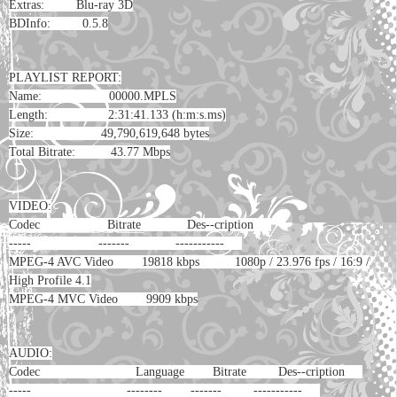
Extras: Blu-ray 3D
BDInfo: 0.5.8
PLAYLIST REPORT:
Name: 00000.MPLS
Length: 2:31:41.133 (h:m:s.ms)
Size: 49,790,619,648 bytes
Total Bitrate: 43.77 Mbps
VIDEO:
Codec Bitrate Des--cription
----- ------- -----------
MPEG-4 AVC Video 19818 kbps 1080p / 23.976 fps / 16:9 /
High Profile 4.1
MPEG-4 MVC Video 9909 kbps
AUDIO:
Codec Language Bitrate Des--cription
----- -------- ------- -----------