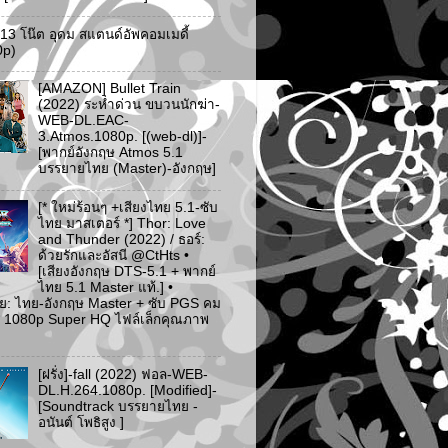
ว 13 โน๊ต อุดม สแตนด์อัพคอมเมดี้
0p)
[AMAZON] Bullet Train
(2022) ระห่ำด่วน ขบวนนักฆ่า-
WEB-DL.EAC-
3.Atmos.1080p. [(web-dl)]-
[พากย์อังกฤษ Atmos 5.1
บรรยายไทย (Master)-อังกฤษ]
[* ใหม่ร้อนๆ +เสียงไทย 5.1-ซับ
ไทย มาสเตอร์ *] Thor: Love
and Thunder (2022) / ธอร์:
ด้วยรักและอัสนี @CtHts •
[เสียงอังกฤษ DTS-5.1 + พากย์
ไทย 5.1 Master แท้.] •
ย: ไทย-อังกฤษ Master + ซับ PGS คม
 [* 1080p Super HQ ไฟล์เล็กคุณภาพ
[ฝรั่ง]-fall (2022) ฟอล-WEB-
DL.H.264.1080p. [Modified]-
[Soundtrack บรรยายไทย -
อนันต์ โพธิสูง ]