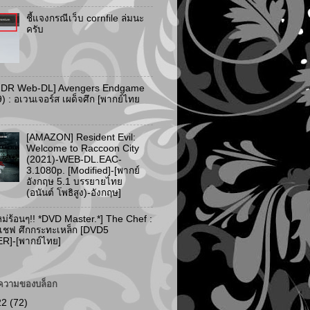
ชี้แจงกรณีเว็บ cornfile ล่มนะ
ครับ
HDR Web-DL] Avengers Endgame
) : อเวนเจอร์ส เผด็จศึก [พากย์ไทย
[AMAZON] Resident Evil:
Welcome to Raccoon City
(2021)-WEB-DL.EAC-
3.1080p. [Modified]-[พากย์
อังกฤษ 5.1 บรรยายไทย
(อนันต์ โพธิสูง)-อังกฤษ]
ม่ร้อนๆ!! *DVD Master.*] The Chef :
 เชฟ ศึกกระทะเหล็ก [DVD5
]-[พากย์ไทย]
ความของบล็อก
22
(72)