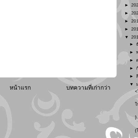
►
20
►
20
►
20
►
20
▼
20
►
►
►
►
►
▼
หน้าแรก
บทความที่เก่ากว่า
<
ใ
[
{