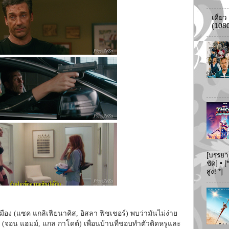
เดี่ย
(108
[บรรยา
ชัด] •
สูง! *]
เมือง (แซค แกลิเฟียนาคิส, อิสลา ฟิชเชอร์) พบว่ามันไม่ง่าย
์ (จอน แฮมม์, แกล กาโดต์) เพื่อนบ้านที่ชอบทำตัวติดหรูและ