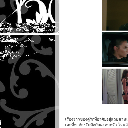
เรื่องราวของคู่รักที่อาศัยอยู่แถบชาน
เลยที่จะต้องรับมือกับครอบครัว โจนส