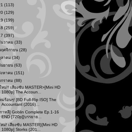
21
(113)
20
(129)
19
(199)
18
(259)
17
(397)
ธันวาคม
(33)
พฤศจิกายน
(28)
ตุลาคม
(34)
กันยายน
(63)
สิงหาคม
(151)
มกราคม
(88)
ใหม่!! เสียงซับ MASTER>[Mini HD
1080p] The Accoun...
หม่ร้อนๆ! [BD Full-Rip ISO] The
Accountant (2016)...
เกาหลี] Goblin Complete Ep.1-16
END [720p][บรรยาย...
ใหม่! เสียงซับ MASTER}[Mini HD
1080p] Storks (201...