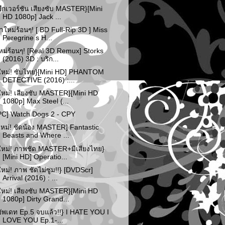
อีกเวอร์ชัน เสียงซับ MASTER}[Mini
HD 1080p] Jack ...
าใหม่ร้อนๆ! [ BD Full-Rip 3D ] Miss
Peregrine s H...
หม่ร้อนๆ! [Real 3D Remux] Storks
(2016) 3D : บริก...
ใหม่! ซับไทย}[Mini HD] PHANTOM
DETECTIVE (2016) :...
ใหม่! เสียงซับ MASTER}[Mini HD
1080p] Max Steel (...
PC] Watch Dogs 2 - CPY
ใหม่! ชัดน้อง MASTER] Fantastic
Beasts and Where ...
ใหม่! ภาพชัด MASTER+มีเสียงไทย}
[Mini HD] Operatio...
ใหม่! ภาพ ชัดไม่ซูม!!} [DVDScr]
Arrival (2016) : ...
ใหม่! เสียงซับ MASTER}[Mini HD
1080p] Dirty Grand...
อัพเดท Ep.5 จบแล้ว!!} I HATE YOU I
LOVE YOU Ep.1-...