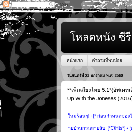
โหลดหนัง ซีรี
หน้าแรก
คำถามที่พบบ่อย
วันจันทร์ที่ 23 มกราคม พ.ศ. 2560
**เพิ่มเสียงไทย 5.1*{อัพเด
Up With the Joneses (201
ใหม่ร้อนๆ! +[* ก่อนกำหนดของไ
ายป่วนกวนสายลับ [*CtHts*] • [