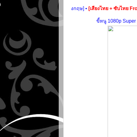
งกฤษ] •
[เสียงไทย + ซับไทย 
ขี้หนู 1080p Super 