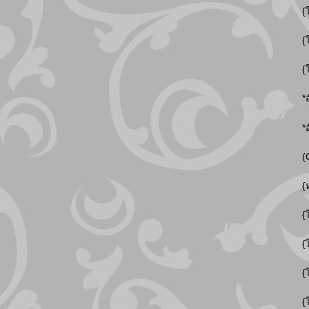
{
{
{
*
*
(
{
{
{
{
{