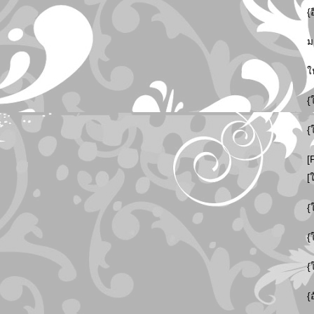
{
ม
ใ
{
{
[
[
{
{
{
{