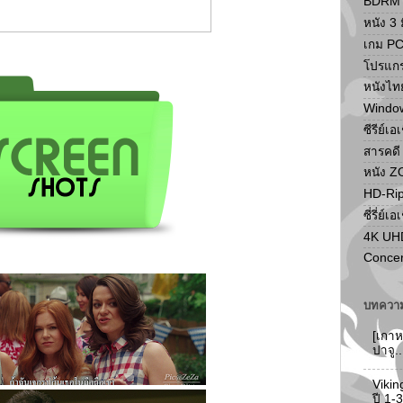
BDRM F
หนัง 3 ม
เกม P
โปรแก
หนังไท
Windo
ซีรีย์เอ
สารคดี
หนัง 
HD-Ri
ซี่รี่ย์เอ
4K UH
Concer
บทความ
[เกาห
ปาจู.
Vikin
ปี 1