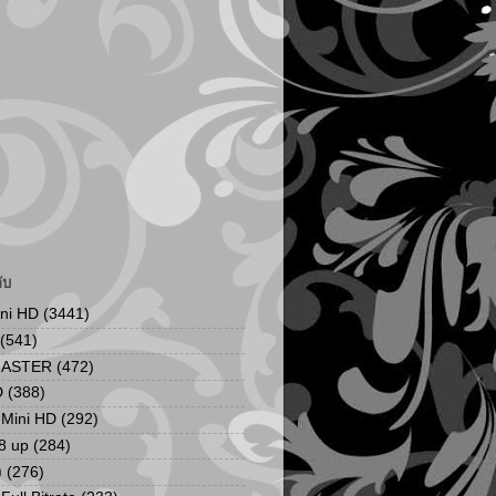
ับ
ini HD
(3441)
(541)
MASTER
(472)
D
(388)
น Mini HD
(292)
8 up
(284)
ง
(276)