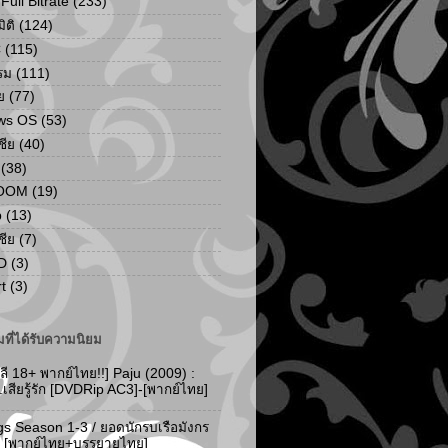
ull Bitrate
(233)
ิติ
(124)
C
(115)
รม
(111)
ย
(77)
ws OS
(53)
เชีย
(40)
(38)
ZOOM
(19)
p
(13)
เชีย
(7)
D
(3)
t
(3)
ที่ได้รับความนิยม
ลี 18+ พากย์ไทย!!] Paju (2009) :
..เสียรู้รัก [DVDRip AC3]-[พากย์ไทย]
gs Season 1-3 / ยอดนักรบเรือมังกร
-3 [พากย์ไทย+บรรยายไทย]