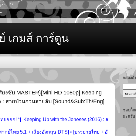
ย์ เกมส์ การ์ตูน
กล่องค
ทเสียงซับ MASTER}[Mini HD 1080p] Keeping
6) : สายป่วนกวนสายลับ [Sound&Sub:Th/Eng]
ชอบก็กด
นะครับ
ทยออก! *] Keeping Up with the Joneses (2016) : ส
พากย์ไทย 5.1 + เสียงอังกฤษ DTS] • [บรรยายไทย + อั