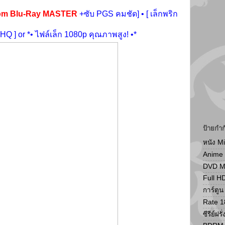
From Blu-Ray MASTER
+ซับ PGS คมชัด] • [ เล็กพริก
HQ ] or *• ไฟล์เล็ก 1080p คุณภาพสูง! •*
ป้ายกำก
หนัง M
Anime
DVD 
Full H
การ์ตู
Rate 1
ซีรีย์ฝรั่