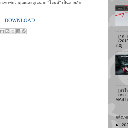
พวกเขาพบว่าคุณและคุณนาย “โจนส์” เป็นสายลับ
DOWNLOAD
[4K 
(2019
2.0]
[มาให
เดอะ
MASTER
คลังบท
►
20