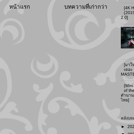
หน้าแรก
บทความที่เก่ากว่า
[4K 
(2019
2.0]
[มาให
เดอะ
MASTER
{Mini
of th
ตำนานแ
ไทย]
คลังบท
►
20