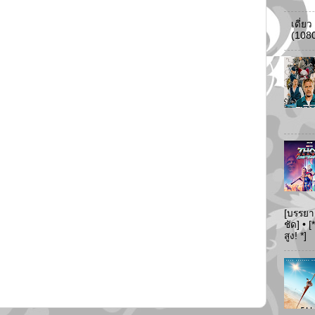
เดี่ย
(108
[บรรยา
ชัด] •
สูง! *]