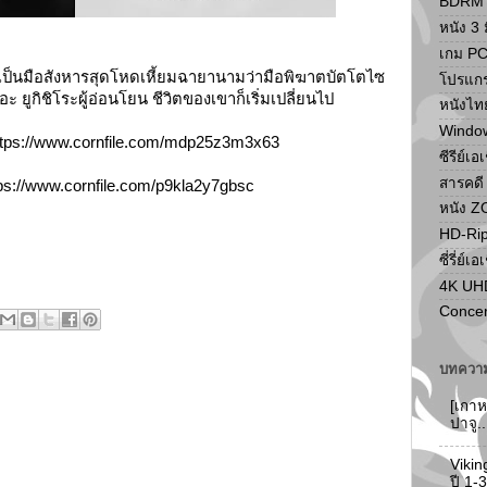
BDRM F
หนัง 3 ม
เกม P
ยเป็นมือสังหารสุดโหดเหี้ยมฉายานามว่ามือพิฆาตบัตโตไซ
โปรแก
 ยูกิชิโระผู้อ่อนโยน ชีวิตของเขาก็เริ่มเปลี่ยนไป
หนังไท
Windo
ttps://www.cornfile.com/mdp25z3m3x63
ซีรีย์เอ
สารคดี
ps://www.cornfile.com/p9kla2y7gbsc
หนัง 
HD-Ri
ซี่รี่ย์เอ
4K UH
Concer
บทความ
[เกาห
ปาจู.
Vikin
ปี 1