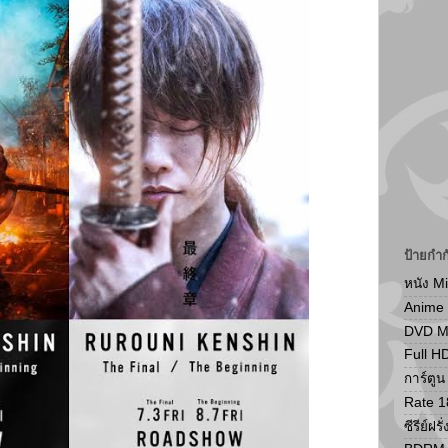
ป้ายกำก
หนัง M
Anime
DVD 
Full H
การ์ตู
Rate 1
ซีรีย์ฝรั่