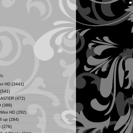
ับ
ini HD
(3441)
(541)
MASTER
(472)
D
(388)
น Mini HD
(292)
8 up
(284)
ง
(276)