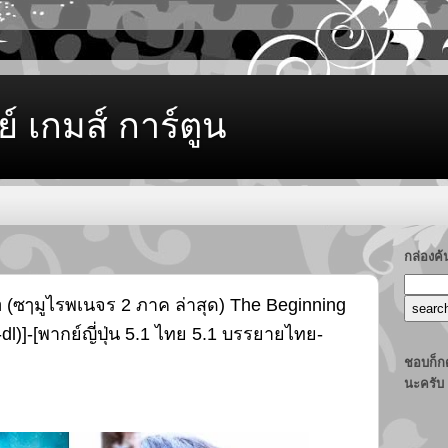
ย์ เกมส์ การ์ตูน
กล่องค
 (ซๅมูไรพเนจร 2 ภาค ล่าสุด) The Beginning
-dl)]-[พากย์ญี่ปุ่น 5.1 ไทย 5.1 บรรยายไทย-
ชอบก็กด
นะครับ