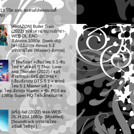
ว 13 โน๊ต อุดม สแตนด์อัพคอมเมดี้
0p)
[AMAZON] Bullet Train
(2022) ระห่ำด่วน ขบวนนักฆ่า-
WEB-DL.EAC-
3.Atmos.1080p. [(web-dl)]-
[พากย์อังกฤษ Atmos 5.1
บรรยายไทย (Master)-อังกฤษ]
[* ใหม่ร้อนๆ +เสียงไทย 5.1-ซับ
ไทย มาสเตอร์ *] Thor: Love
and Thunder (2022) / ธอร์:
ด้วยรักและอัสนี @CtHts •
[เสียงอังกฤษ DTS-5.1 + พากย์
ไทย 5.1 Master แท้.] •
ย: ไทย-อังกฤษ Master + ซับ PGS คม
 [* 1080p Super HQ ไฟล์เล็กคุณภาพ
[ฝรั่ง]-fall (2022) ฟอล-WEB-
DL.H.264.1080p. [Modified]-
[Soundtrack บรรยายไทย -
อนันต์ โพธิสูง ]