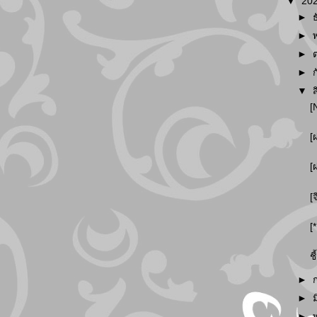
▼
20
►
►
►
►
▼
[
[
[
[
[
ช
►
►
►