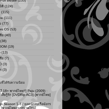
ull Bitrate
(233)
ิติ
(124)
C
(115)
รม
(111)
ย
(77)
ws OS
(53)
เชีย
(40)
(38)
ZOOM
(19)
p
(13)
เชีย
(7)
D
(3)
t
(3)
ที่ได้รับความนิยม
ลี 18+ พากย์ไทย!!] Paju (2009) :
..เสียรู้รัก [DVDRip AC3]-[พากย์ไทย]
gs Season 1-3 / ยอดนักรบเรือมังกร
-3 [พากย์ไทย+บรรยายไทย]