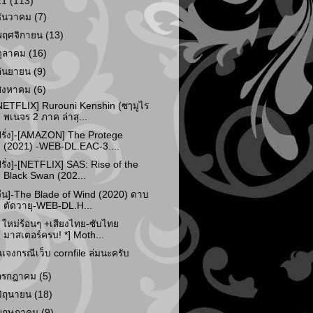
21
(113)
ธันวาคม
(7)
พฤศจิกายน
(13)
ตุลาคม
(16)
กันยายน
(9)
สิงหาคม
(6)
NETFLIX] Rurouni Kenshin (ซๅมูไร
พเนจร 2 ภาค ล่าสุ...
ฝรั่ง]-[AMAZON] The Protege
(2021) -WEB-DL.EAC-3....
ฝรั่ง]-[NETFLIX] SAS: Rise of the
Black Swan (202...
จีน]-The Blade of Wind (2020) ดาบ
ตัดวายุ-WEB-DL.H...
* ใหม่ร้อนๆ +เสียงไทย-ซับไทย
มาสเตอร์ครบ! *] Moth...
ี้แจงกรณีเว็บ cornfile ล่มนะครับ
กรกฎาคม
(5)
มิถุนายน
(18)
พฤษภาคม
(9)