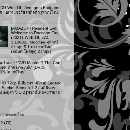
HDR Web-DL] Avengers Endgame
) : อเวนเจอร์ส เผด็จศึก [พากย์ไทย
[AMAZON] Resident Evil:
Welcome to Raccoon City
(2021)-WEB-DL.EAC-
3.1080p. [Modified]-[พากย์
อังกฤษ 5.1 บรรยายไทย
(อนันต์ โพธิสูง)-อังกฤษ]
ม่ร้อนๆ!! *DVD Master.*] The Chef :
 เชฟ ศึกกระทะเหล็ก [DVD5
]-[พากย์ไทย]
 HD 720p มีเสียงพากย์ไทย} Legend
e Seeker Season 1-2 / อภินิหาร
ห่งผู้ล่า ปี 1-2 [พากย์ไทย+บรรยาย
ความของบล็อก
22
(72)