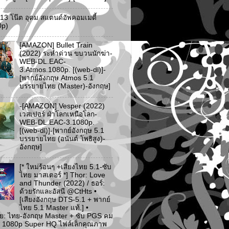
ว 13 โน๊ต อุดม สแตนด์อัพคอมเมดี้
0p)
[AMAZON] Bullet Train
(2022) ระห่ำด่วน ขบวนนักฆ่า-
WEB-DL.EAC-
3.Atmos.1080p. [(web-dl)]-
[พากย์อังกฤษ Atmos 5.1
บรรยายไทย (Master)-อังกฤษ]
-[AMAZON] Vesper (2022)
เวสเปอร์ ฝ่าโลกเหนือโลก-
WEB-DL.EAC-3.1080p.
[(web-dl)]-[พากย์อังกฤษ 5.1
บรรยายไทย (อนันต์ โพธิสูง)-
อังกฤษ]
[* ใหม่ร้อนๆ +เสียงไทย 5.1-ซับ
ไทย มาสเตอร์ *] Thor: Love
and Thunder (2022) / ธอร์:
ด้วยรักและอัสนี @CtHts •
[เสียงอังกฤษ DTS-5.1 + พากย์
ไทย 5.1 Master แท้.] •
ย: ไทย-อังกฤษ Master + ซับ PGS คม
 [* 1080p Super HQ ไฟล์เล็กคุณภาพ