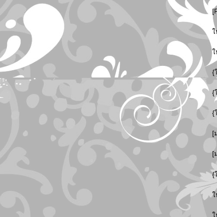
[
ใ
ใ
{
{
{
[
[
{
ใ
ใ