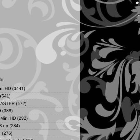
ับ
ini HD
(3441)
(541)
MASTER
(472)
D
(388)
น Mini HD
(292)
8 up
(284)
ง
(276)