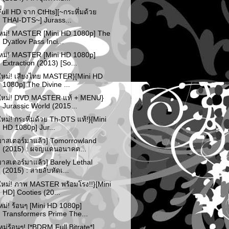
Full HD จาก CtHts][~กระหึ่มด้วย
THAI-DTS~] Jurass...
หม่! MASTER [Mini HD 1080p] The
Dyatlov Pass Inci...
หม่! MASTER [Mini HD 1080p]
Extraction (2013) [So...
ใหม่! เสียงไทย MASTER}[Mini HD
1080p] The Divine ...
ใหม่! DVD MASTER แท้ + MENU}
Jurassic World (2015...
ใหม่! กระหึ่มด้วย Th-DTS แท้!}[Mini
HD 1080p] Jur...
มาสเตอร์มาแล้ว] Tomorrowland
(2015) : ผจญแดนอนาคต...
มาสเตอร์มาแล้ว] Barely Lethal
(2015) : สายลับหัดเ...
ใหม่! ภาพ MASTER พร้อมโรง!!}[Mini
HD] Cooties (20...
หม่! ร้อนๆ [Mini HD 1080p]
Transformers Prime The...
หม่ร้อนๆ! [*BDRM Full Bitrate*]