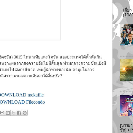
เดี่ย
(108
เจิดจรัส) 3015 โดนาเทียและโครัน สองประเทศได้ห้ำหั่นกัน
เพราะผลจากสงครามอันไม่มีสิ้นสุด ท่ามกลางความขัดแย้งมี
ตัวเองไป มังกรสีชาด เทพผู้นำทางของนิล คามุยไม่อาจ
อิสรภาพของเกาะคืนมาได้งั้นหรือ?
DOWNLOAD mekafile
OWNLOAD Filecondo
[บรรยา
ชัด] •