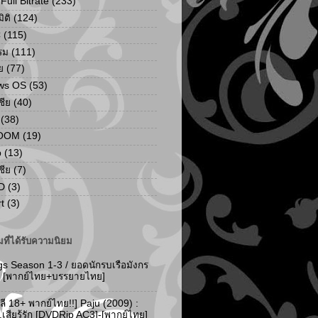
ull Bitrate
(233)
ิติ
(124)
C
(115)
รม
(111)
ย
(77)
ws OS
(53)
เชีย
(40)
(38)
ZOOM
(19)
p
(13)
เชีย
(7)
D
(3)
t
(3)
ที่ได้รับความนิยม
gs Season 1-3 / ยอดนักรบเรือมังกร
-3 [พากย์ไทย+บรรยายไทย]
ลี 18+ พากย์ไทย!!] Paju (2009) :
..เสียรู้รัก [DVDRip AC3]-[พากย์ไทย]