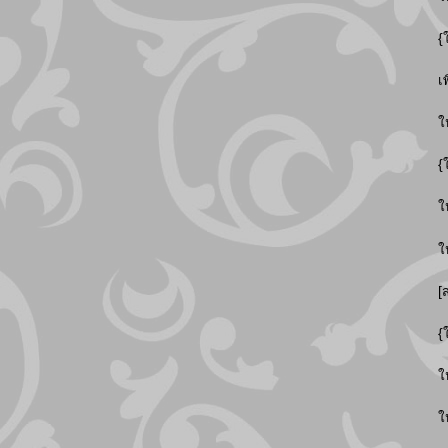
{
เ
ใ
{
ใ
ใ
[
{
ใ
ใ