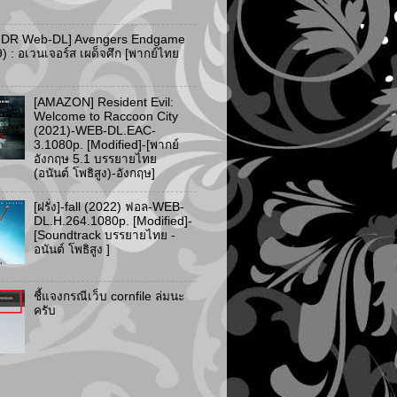
HDR Web-DL] Avengers Endgame
) : อเวนเจอร์ส เผด็จศึก [พากย์ไทย
[AMAZON] Resident Evil:
Welcome to Raccoon City
(2021)-WEB-DL.EAC-
3.1080p. [Modified]-[พากย์
อังกฤษ 5.1 บรรยายไทย
(อนันต์ โพธิสูง)-อังกฤษ]
[ฝรั่ง]-fall (2022) ฟอล-WEB-
DL.H.264.1080p. [Modified]-
[Soundtrack บรรยายไทย -
อนันต์ โพธิสูง ]
ชี้แจงกรณีเว็บ cornfile ล่มนะ
ครับ