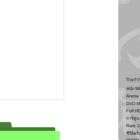
ป้ายกำก
หนัง M
Anime
DVD 
Full H
การ์ตู
Rate 1
ซีรีย์ฝรั่