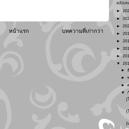
คลังบท
►
20
►
20
►
20
หน้าแรก
บทความที่เก่ากว่า
►
20
►
20
►
20
►
20
▼
20
►
►
►
▼
{
{
[