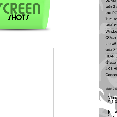
BDRM F
หนัง 3 ม
เกม P
โปรแก
หนังไท
Windo
ซีรีย์เอ
สารคดี
หนัง 
HD-Ri
ซี่รี่ย์เอ
4K UH
Concer
บทความ
Vikin
ปี 1
[เกาห
ปาจู.