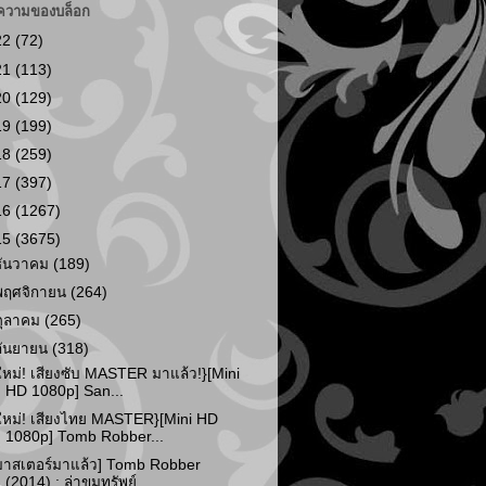
ความของบล็อก
22
(72)
21
(113)
20
(129)
19
(199)
18
(259)
17
(397)
16
(1267)
15
(3675)
ธันวาคม
(189)
พฤศจิกายน
(264)
ตุลาคม
(265)
กันยายน
(318)
ใหม่! เสียงซับ MASTER มาแล้ว!}[Mini
HD 1080p] San...
ใหม่! เสียงไทย MASTER}[Mini HD
1080p] Tomb Robber...
มาสเตอร์มาแล้ว] Tomb Robber
(2014) : ล่าขุมทรัพย์...