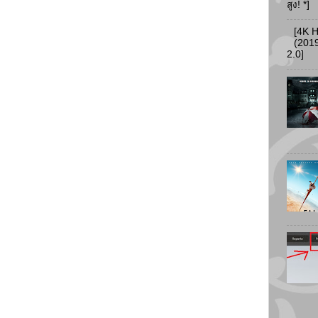
สูง! *]
[4K 
(2019
2.0]