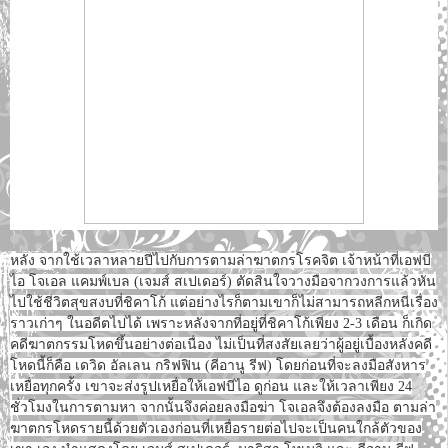
หลัง จากใช้เวลาหลายปีไปกับการตามล่าฆาตกรโรคจิต เจ้าหน้าที่เอฟบี
ไอ โจเอล แคมพ์เบล (เจมส์ สเปเดอร์) ตัดสินใจวางมือจากวงการแล้วหัน
ไปใช้ชีวิตสุขสงบที่ชิคาโก้ แต่อย่างไรก็ตามเขาก็ไม่สามารถหลีกหนีเรื่อง
ราวเก่าๆ ในอดีตไปได้ เพราะหลังจากที่อยู่ที่ชิคาโก้เพียง 2-3 เดือน ก็เกิด
คดีฆาตกรรมโหดขึ้นอย่างต่อเนื่อง ไม่เป็นที่สงสัยเลยว่าผู้อยู่เบื้องหลังคดี
โหดนี้ก็คือ เดวิด อัลเลน กริฟฟิน (คีอานู รีฟ) โดยก่อนที่จะลงมือสังหาร
เหยื่อทุกครั้ง เขาจะส่งรูปเหยื่อให้เอฟบีไอ ดูก่อน และให้เวลาเพียง 24
ชั่วโมงในการตามหา จากนั้นจึงค่อยลงมือฆ่า โจเอลจึงต้องลงมือ ตามล่า
ฆาตกรโหดรายนี้ด้วยตัวเองก่อนที่เหยื่อรายต่อไปจะเป็นคนใกล้ตัวของ