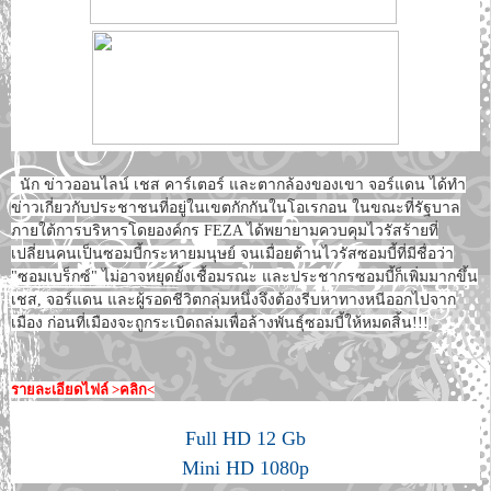
นัก ข่าวออนไลน์ เชส คาร์เตอร์ และตากล้องของเขา จอร์แดน ได้ทำ
ข่าวเกี่ยวกับประชาชนที่อยู่ในเขตกักกันในโอเรกอน ในขณะที่รัฐบาล
ภายใต้การบริหารโดยองค์กร FEZA ได้พยายามควบคุมไวรัสร้ายที่
เปลี่ยนคนเป็นซอมบี้กระหายมนุษย์ จนเมื่อยต้านไวรัสซอมบี้ที่มีชื่อว่า
"ซอมเบร็กซ์" ไม่อาจหยุดยั้งเชื้อมรณะ และประชากรซอมบี้ก็เพิ่มมากขึ้น
เชส, จอร์แดน และผู้รอดชีวิตกลุ่มหนึ่งจึงต้องรีบหาทางหนีออกไปจาก
เมือง ก่อนที่เมืองจะถูกระเบิดถล่มเพื่อล้างพันธุ์ซอมบี้ให้หมดสิ้น!!!
รายละเอียดไฟล์ >คลิก<
Full HD 12 Gb
Mini HD 1080p