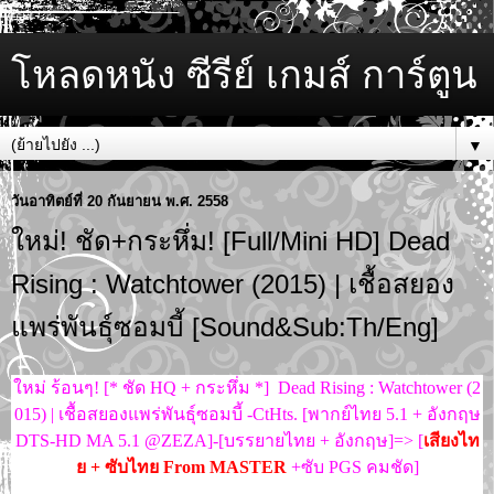
โหลดหนัง ซีรีย์ เกมส์ การ์ตูน
▼
วันอาทิตย์ที่ 20 กันยายน พ.ศ. 2558
ใหม่! ชัด+กระหึ่ม! [Full/Mini HD] Dead
Rising : Watchtower (2015) | เชื้อสยอง
แพร่พันธุ์ซอมบี้ [Sound&Sub:Th/Eng]
ใหม่ ร้อนๆ! [* ชัด HQ + กระหึ่ม *] Dead Rising : Watchtower (2
015) | เชื้อสยองแพร่พันธุ์ซอมบี้ -CtHts. [พากย์ไทย 5.1 + อังกฤษ
DTS-HD MA 5.1 @ZEZA]-[บรรยายไทย + อังกฤษ]=> [
เสียงไท
ย + ซับไทย From MASTER
+ซับ PGS คมชัด]