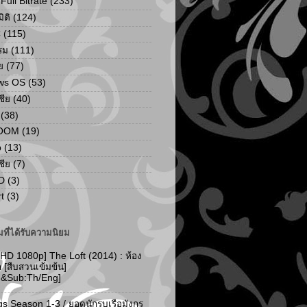
ull Bitrate
(233)
ิติ
(124)
C
(115)
รม
(111)
ย
(77)
ws OS
(53)
เชีย
(40)
(38)
ZOOM
(19)
p
(13)
เชีย
(7)
D
(3)
t
(3)
ที่ได้รับความนิยม
 HD 1080p] The Loft (2014) : ห้อง
ัก [สืบสวนเข้มข้น]
d&Sub:Th/Eng]
gs Season 1-3 / ยอดนักรบเรือมังกร