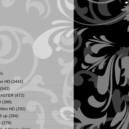
ับ
ini HD
(3441)
(541)
MASTER
(472)
D
(388)
น Mini HD
(292)
8 up
(284)
ง
(276)