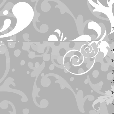
[
[
{
<
{
ใ
{
{
ใ
*