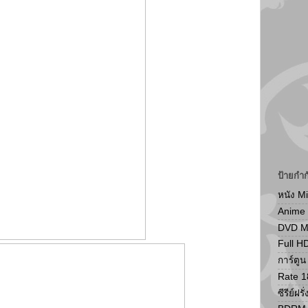
ป้ายกำก
หนัง M
Anime
DVD 
Full H
การ์ตู
Rate 1
ซีรีย์ฝรั่