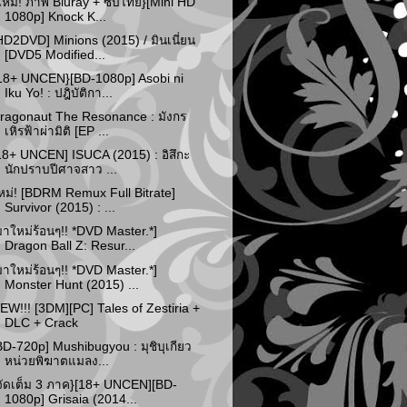
ใหม่! ภาพ Bluray + ซับไทย}[Mini HD
1080p] Knock K...
HD2DVD] Minions (2015) / มินเนี่ยน
[DVD5 Modified...
18+ UNCEN}[BD-1080p] Asobi ni
Iku Yo! : ปฎิบัติกา...
ragonaut The Resonance : มังกร
เหิรฟ้าผ่ามิติ [EP ...
18+ UNCEN] ISUCA (2015) : อิสึกะ
นักปราบปีศาจสาว ...
หม่! [BDRM Remux Full Bitrate]
Survivor (2015) : ...
มาใหม่ร้อนๆ!! *DVD Master.*]
Dragon Ball Z: Resur...
มาใหม่ร้อนๆ!! *DVD Master.*]
Monster Hunt (2015) ...
EW!!! [3DM][PC] Tales of Zestiria +
DLC + Crack
BD-720p] Mushibugyou : มุชิบุเกียว
หน่วยพิฆาตแมลง...
จัดเต็ม 3 ภาค}[18+ UNCEN][BD-
1080p] Grisaia (2014...