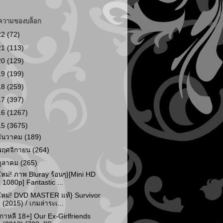
ความของบล็อก
22
(72)
21
(113)
20
(129)
19
(199)
18
(259)
17
(397)
16
(1267)
15
(3675)
ธันวาคม
(189)
พฤศจิกายน
(264)
ตุลาคม
(265)
ใหม่! ภาพ Bluray ร้อนๆ}[Mini HD
1080p] Fantastic ...
ใหม่! DVD MASTER แท้} Survivor
(2015) / เกมล่าระเ...
เกาหลี 18+] Our Ex-Girlfriends