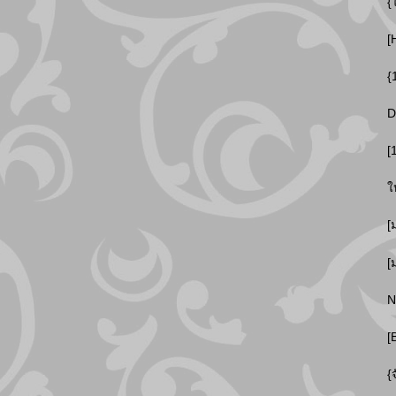
{
[
{
D
[
ใ
[
[
N
[
{