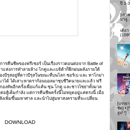
ปี 1
[เกาห
ปาจู.
เดี่ย
(108
พของฟรีเซอร์ เป็นเรื่องราวตอนต่อจาก Battle of
จ้าแห่งการทำลายล้าง โกคูและเบจิต้าก็ฝึกฝนพลังภายใต้
บีรุสอยู่ที่ดาวบีรุส
ในขณะที่บนโลก ชอร์เบ และ ทาโกม่า
อดมาได้ ได้เสาะหาดราก้อนบอลมาชุบชีวิตนาย
และแล้ว ฟรี
องทัพอีกครั้งเพื่อแก้แค้น ซุน โกคู และชาวไซย่าทั้งมวล
่อสู้เต็มกำลัง แต่การคืนชีพครั้งนี้ไม่หยุดอยู่แค่ตรงนี้ เมื่อ
ีพลังเพิ่มขึ้นมหาศาล และนำไปสู่มหาสงครามที่จะเปลี่ยน
[บรรยา
ชัด] •
สูง! *]
DOWNLOAD