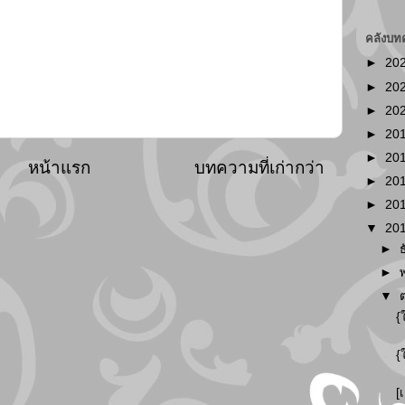
คลังบท
►
20
►
20
►
20
►
20
►
20
หน้าแรก
บทความที่เก่ากว่า
►
20
►
20
▼
20
►
►
▼
{
{
[