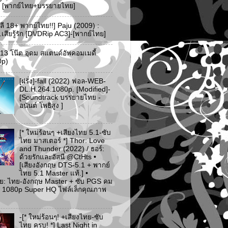
-3 [พากย์ไทย+บรรยายไทย]
ลี 18+ พากย์ไทย!!] Paju (2009) :
..เสียรู้รัก [DVDRip AC3]-[พากย์ไทย]
ว 13 โน๊ต อุดม สแตนด์อัพคอมเมดี้
0p)
[ฝรั่ง]-fall (2022) ฟอล-WEB-
DL.H.264.1080p. [Modified]-
[Soundtrack บรรยายไทย -
อนันต์ โพธิสูง ]
[* ใหม่ร้อนๆ +เสียงไทย 5.1-ซับ
ไทย มาสเตอร์ *] Thor: Love
and Thunder (2022) / ธอร์:
ด้วยรักและอัสนี @CtHts •
[เสียงอังกฤษ DTS-5.1 + พากย์
ไทย 5.1 Master แท้.] •
ย: ไทย-อังกฤษ Master + ซับ PGS คม
 [* 1080p Super HQ ไฟล์เล็กคุณภาพ
-[* ใหม่ร้อนๆ! +เสียงไทย-ซับ
ไทย ครบ! *] Last Night in