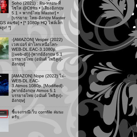
Soho (2021) : ฝัน-หลอน-ที่
โซโห @CtHts • [เสียงอังกฤษ
5.1 + พากย์ไทย Master] •
[บรรยาย: ไทย-อังกฤษ Master
PGS คมชัด] • [* 1080p HQ ไฟล์เล็ก
ูง! *]
-[AMAZON] Vesper (2022)
เวสเปอร์ ฝ่าโลกเหนือโลก-
WEB-DL.EAC-3.1080p.
[(web-dl)]-[พากย์อังกฤษ 5.1
บรรยายไทย (อนันต์ โพธิสูง)-
อังกฤษ]
[AMAZON] Nope (2022) ไม่-
WEB-DL.EAC-
3.Atmos.1080p. [Modified]-
[พากย์อังกฤษ Atmos 5.1
บรรยายไทย (อนันต์ โพธิสูง)-
อังกฤษ]
ชี้แจงกรณีเว็บ cornfile ล่มนะ
ครับ