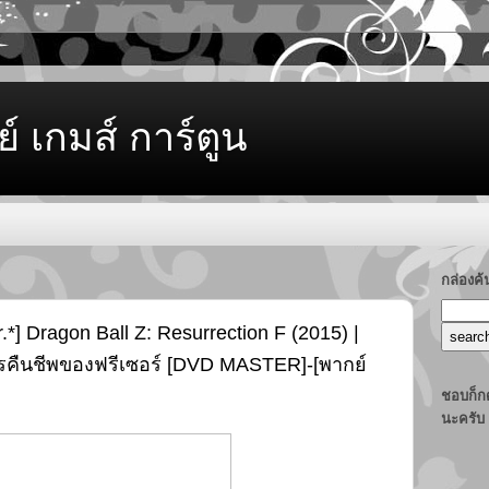
ย์ เกมส์ การ์ตูน
กล่องค
*] Dragon Ball Z: Resurrection F (2015) |
คืนชีพของฟรีเซอร์ [DVD MASTER]-[พากย์
ชอบก็กด
นะครับ