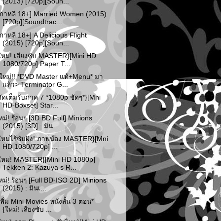
(2013) [720p][Soun...
เกาหลี 18+] Married Women (2015)
[720p][Soundtrac...
เกาหลี 18+] A Delicious Flight
(2015) [720p][Soun...
ใหม่! เสียงซับ MASTER}[Mini HD
1080/720p] Paper T...
ใหม่!! *DVD Master แท้+Menu* มา
แล้ว> Terminator G...
จัดเต็มรับภาค 7 *1080p ชัดๆ*}[Mni
HD-Boxset] Star...
หม่! ร้อนๆ [3D BD Full] Minions
(2015) [3D] : มิน...
ใหม่ไร้ซับฝัง! ภาพน้อง MASTER}[Mni
HD 1080/720p] ...
ใหม่! MASTER}[Mini HD 1080p]
Tekken 2: Kazuya s R...
หม่! ร้อนๆ [Full BD-ISO 2D] Minions
(2015) : มินเ...
เพิ่ม Mini Movies หนังสั้น 3 ตอน*
{ใหม่! เสียงซับ ...