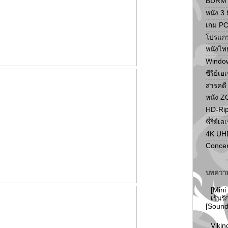
BDRM F
หนัง 3 ม
เกม P
โปรแก
หนังไท
Windo
ซีรีย์เอ
สารคดี
หนัง 
HD-Ri
ซี่รี่ย์เอ
4K UH
Concer
บทความ
[Mini
เร้นร
[Soun
Vikin