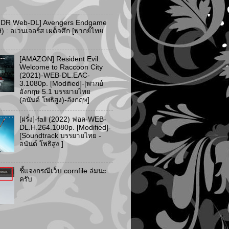
HDR Web-DL] Avengers Endgame
) : อเวนเจอร์ส เผด็จศึก [พากย์ไทย
[AMAZON] Resident Evil:
Welcome to Raccoon City
(2021)-WEB-DL.EAC-
3.1080p. [Modified]-[พากย์
อังกฤษ 5.1 บรรยายไทย
(อนันต์ โพธิสูง)-อังกฤษ]
[ฝรั่ง]-fall (2022) ฟอล-WEB-
DL.H.264.1080p. [Modified]-
[Soundtrack บรรยายไทย -
อนันต์ โพธิสูง ]
ชี้แจงกรณีเว็บ cornfile ล่มนะ
ครับ