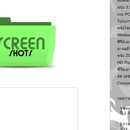
BDRM F
หนัง 3 ม
เกม P
โปรแก
หนังไท
Windo
ซีรีย์เอ
สารคดี
หนัง 
HD-Ri
ซี่รี่ย์เอ
4K UH
Concer
บทความ
Vikin
ปี 1
[เกาห
ปาจู.