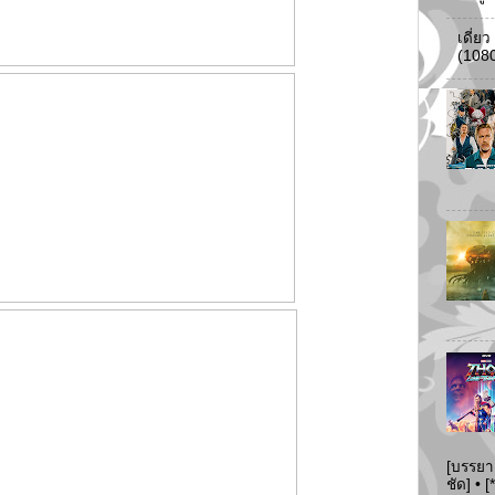
เดี่ย
(108
[บรรยา
ชัด] •