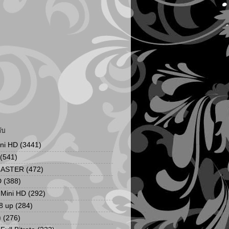
ับ
ini HD
(3441)
(541)
MASTER
(472)
D
(388)
น Mini HD
(292)
8 up
(284)
ง
(276)