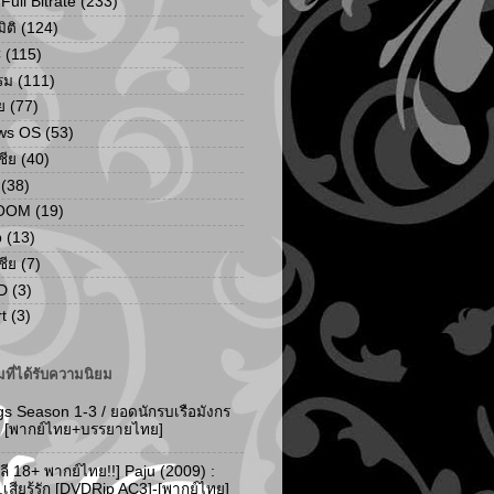
ull Bitrate
(233)
ิติ
(124)
C
(115)
รม
(111)
ย
(77)
ws OS
(53)
เชีย
(40)
(38)
ZOOM
(19)
p
(13)
เชีย
(7)
D
(3)
t
(3)
ที่ได้รับความนิยม
gs Season 1-3 / ยอดนักรบเรือมังกร
-3 [พากย์ไทย+บรรยายไทย]
ลี 18+ พากย์ไทย!!] Paju (2009) :
..เสียรู้รัก [DVDRip AC3]-[พากย์ไทย]