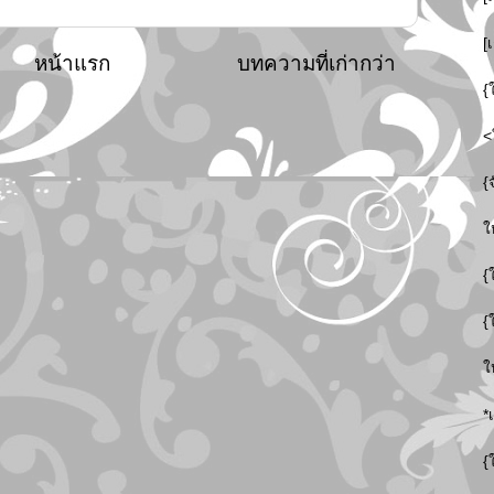
[
หน้าแรก
บทความที่เก่ากว่า
{
<
{
ใ
{
{
ใ
*
{