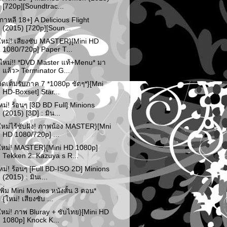
[720p][Soundtrac...
เกาหลี 18+] A Delicious Flight
(2015) [720p][Soun...
ใหม่! เสียงซับ MASTER}[Mini HD
1080/720p] Paper T...
ใหม่!! *DVD Master แท้+Menu* มา
แล้ว> Terminator G...
จัดเต็มรับภาค 7 *1080p ชัดๆ*}[Mni
HD-Boxset] Star...
หม่! ร้อนๆ [3D BD Full] Minions
(2015) [3D] : มิน...
ใหม่ไร้ซับฝัง! ภาพน้อง MASTER}[Mni
HD 1080/720p] ...
ใหม่! MASTER}[Mini HD 1080p]
Tekken 2: Kazuya s R...
หม่! ร้อนๆ [Full BD-ISO 2D] Minions
(2015) : มินเ...
เพิ่ม Mini Movies หนังสั้น 3 ตอน*
{ใหม่! เสียงซับ ...
ใหม่! ภาพ Bluray + ซับไทย}[Mini HD
1080p] Knock K...