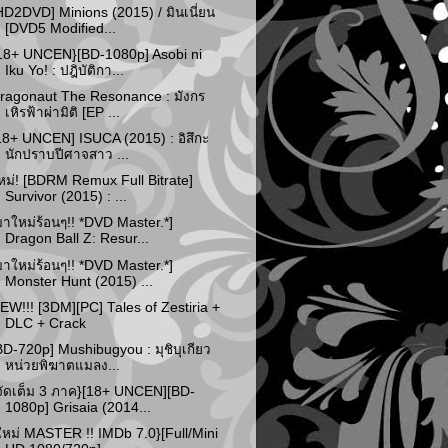
HD2DVD] Minions (2015) / มินเนี่ยน
[DVD5 Modified...
18+ UNCEN}[BD-1080p] Asobi ni
Iku Yo! : ปฎิบัติกา...
ragonaut The Resonance : มังกร
เหิรฟ้าผ่ามิติ [EP ...
18+ UNCEN] ISUCA (2015) : อิสึกะ
นักปราบปีศาจสาว ...
หม่! [BDRM Remux Full Bitrate]
Survivor (2015) : ...
มาใหม่ร้อนๆ!! *DVD Master.*]
Dragon Ball Z: Resur...
มาใหม่ร้อนๆ!! *DVD Master.*]
Monster Hunt (2015) ...
EW!!! [3DM][PC] Tales of Zestiria +
DLC + Crack
BD-720p] Mushibugyou : มุชิบุเกียว
หน่วยพิฆาตแมลง...
จัดเต็ม 3 ภาค}[18+ UNCEN][BD-
1080p] Grisaia (2014...
ใหม่ MASTER !! IMDb 7.0}[Full/Mini