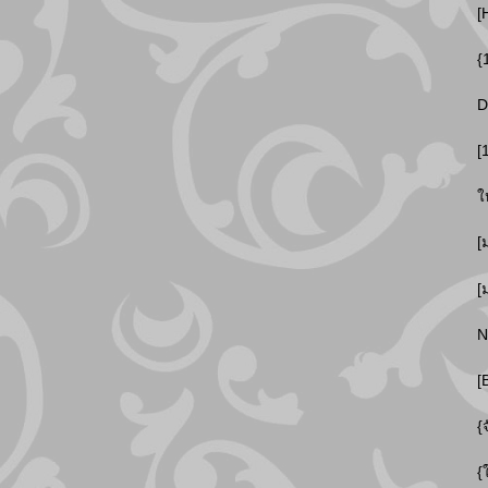
[
{
D
[
ใ
[
[
N
[
{
{