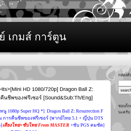
ย์ เกมส์ การ์ตูน
กล่องค
Hts>[Mini HD 1080/720p] Dragon Ball Z:
ารคืนชีพของฟรีเซอร์ [Sound&Sub:Th/Eng]
ชอบก็กด
กขี้หนู 1080p Super HQ *] Dragon Ball Z: Resurrection F
นะครับ
 การคืนชีพของฟรีเซอร์ [พากย์ไทย 5.1 + ญี่ปุ่น DTS
[
เสียงไทย+ซับไทย From MASTER
+ซับ PGS คมชัด]