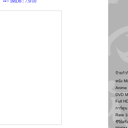
••> IMDb : 7.9/10
ป้ายกำก
หนัง M
Anime
DVD 
Full H
การ์ตู
Rate 1
ซีรีย์ฝรั่