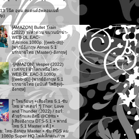
ว 13 โน๊ต อุดม สแตนด์อัพคอมเมดี้
0p)
[AMAZON] Bullet Train
(2022) ระห่ำด่วน ขบวนนักฆ่า-
WEB-DL.EAC-
3.Atmos.1080p. [(web-dl)]-
[พากย์อังกฤษ Atmos 5.1
บรรยายไทย (Master)-อังกฤษ]
-[AMAZON] Vesper (2022)
เวสเปอร์ ฝ่าโลกเหนือโลก-
WEB-DL.EAC-3.1080p.
[(web-dl)]-[พากย์อังกฤษ 5.1
บรรยายไทย (อนันต์ โพธิสูง)-
อังกฤษ]
[* ใหม่ร้อนๆ +เสียงไทย 5.1-ซับ
ไทย มาสเตอร์ *] Thor: Love
and Thunder (2022) / ธอร์:
ด้วยรักและอัสนี @CtHts •
[เสียงอังกฤษ DTS-5.1 + พากย์
ไทย 5.1 Master แท้.] •
ย: ไทย-อังกฤษ Master + ซับ PGS คม
 [* 1080p Super HQ ไฟล์เล็กคุณภาพ