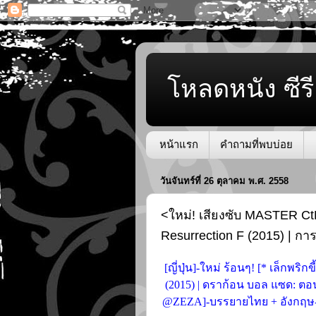
โหลดหนัง ซีรี
หน้าแรก
คำถามที่พบบ่อย
วันจันทร์ที่ 26 ตุลาคม พ.ศ. 2558
<ใหม่! เสียงซับ MASTER Ct
Resurrection F (2015) | ก
[ญี่ปุ่น]-ใหม่ ร้อนๆ! [* เล็กพริ
(2015) | ดราก้อน บอล แซด: ตอน
@ZEZA]-บรรยายไทย + อังกฤษ-