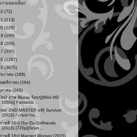
ความของบล็อก
22
(72)
21
(113)
20
(129)
19
(199)
18
(259)
17
(397)
16
(1267)
15
(3675)
ธันวาคม
(189)
พฤศจิกายน
(264)
ตุลาคม
(265)
ใหม่! ภาพ Bluray ร้อนๆ}[Mini HD
1080p] Fantastic ...
ใหม่! DVD MASTER แท้} Survivor
(2015) / เกมล่าระเ...
เกาหลี 18+] Our Ex-Girlfriends
(2013) [720p][Soun...
เกาหลี 18+] Married Women (2015)