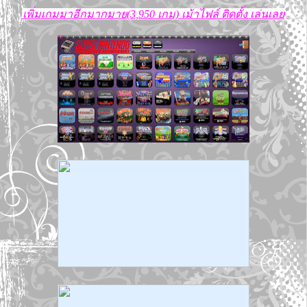
เพิ่มเกมมาอีกมากมาย(3,950 เกม) เม้าไฟล์ ติดตั้ง เล่นเลย