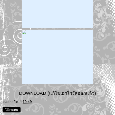
DOWNLOAD (แก้ไขเอาไวรัสออกเเล้ว)
loadhdfile
ที่
19:49
ใช้ร่วมกัน