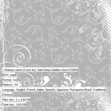
– Release name (Crack by): Saint.Seiya.Soldiers.Soul-CODEX
NFO: read
Format : iso
Platform : PC
Language : English, French, Italian, Spanish, Japanese, Portuguese-Brazil, Traditional
Chinese
Files size : 1 x 3.83 GB
Total size : 3.83 GB