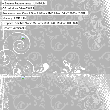
– System Requirements : MINIMUM:
OS: Windows Vista/7/8/8.1
Processor: Intel Core 2 Duo 2.4Ghz / AMD Athlon 64 X2 5200+, 2.6GHz
Memory: 1 GB RAM
Graphics: 512 MB Nvidia GeForce 8800 / ATI Radeon HD 3870
DirectX: Version 9.0