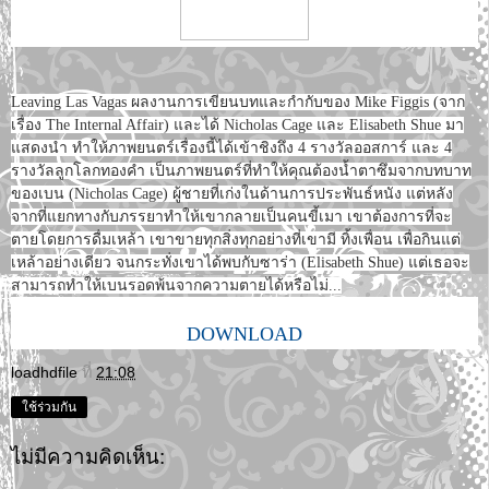
Leaving Las Vagas ผลงานการเขียนบทและกำกับของ Mike Figgis (จาก
เรื่อง The Internal Affair) และได้ Nicholas Cage และ Elisabeth Shue มา
แสดงนำ ทำให้ภาพยนตร์เรื่องนี้ได้เข้าชิงถึง 4 รางวัลออสการ์ และ 4
รางวัลลูกโลกทองคำ เป็นภาพยนตร์ที่ทำให้คุณต้องน้ำตาซึมจากบทบาท
ของเบน (Nicholas Cage) ผู้ชายที่เก่งในด้านการประพันธ์หนัง แต่หลัง
จากที่แยกทางกับภรรยาทำให้เขากลายเป็นคนขี้เมา เขาต้องการที่จะ
ตายโดยการดื่มเหล้า เขาขายทุกสิ่งทุกอย่างที่เขามี ทิ้งเพื่อน เพื่อกินแต่
เหล้าอย่างเดียว จนกระทั่งเขาได้พบกับซาร่า (Elisabeth Shue) แต่เธอจะ
สามารถทำให้เบนรอดพ้นจากความตายได้หรือไม่...
DOWNLOAD
loadhdfile
ที่
21:08
ใช้ร่วมกัน
ไม่มีความคิดเห็น: