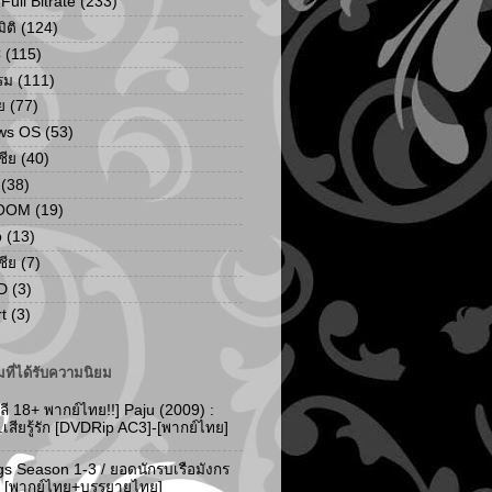
ull Bitrate
(233)
ิติ
(124)
C
(115)
รม
(111)
ย
(77)
ws OS
(53)
เชีย
(40)
(38)
ZOOM
(19)
p
(13)
เชีย
(7)
D
(3)
t
(3)
ที่ได้รับความนิยม
ลี 18+ พากย์ไทย!!] Paju (2009) :
..เสียรู้รัก [DVDRip AC3]-[พากย์ไทย]
gs Season 1-3 / ยอดนักรบเรือมังกร
-3 [พากย์ไทย+บรรยายไทย]