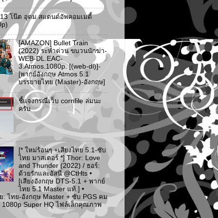
ว 13 โน๊ต อุดม สแตนด์อัพคอมเมดี้
0p)
[AMAZON] Bullet Train
(2022) ระห่ำด่วน ขบวนนักฆ่า-
WEB-DL.EAC-
3.Atmos.1080p. [(web-dl)]-
[พากย์อังกฤษ Atmos 5.1
บรรยายไทย (Master)-อังกฤษ]
ชี้แจงกรณีเว็บ cornfile ล่มนะ
ครับ
[* ใหม่ร้อนๆ +เสียงไทย 5.1-ซับ
ไทย มาสเตอร์ *] Thor: Love
and Thunder (2022) / ธอร์:
ด้วยรักและอัสนี @CtHts •
[เสียงอังกฤษ DTS-5.1 + พากย์
ไทย 5.1 Master แท้.] •
ย: ไทย-อังกฤษ Master + ซับ PGS คม
 [* 1080p Super HQ ไฟล์เล็กคุณภาพ