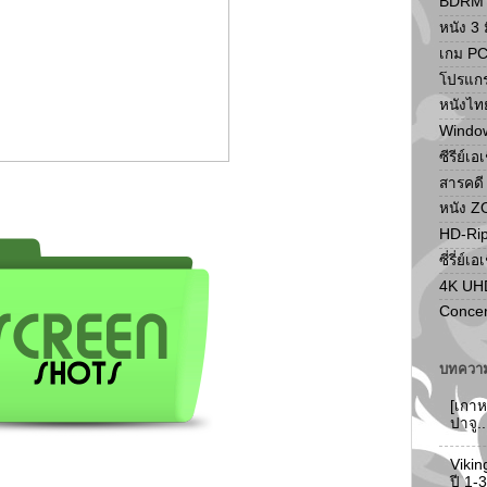
BDRM F
หนัง 3 ม
เกม P
โปรแก
หนังไท
Windo
ซีรีย์เอ
สารคดี
หนัง 
HD-Ri
ซี่รี่ย์เอ
4K UH
Concer
บทความ
[เกาห
ปาจู.
Vikin
ปี 1