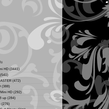
ับ
ini HD
(3441)
(541)
MASTER
(472)
D
(388)
น Mini HD
(292)
8 up
(284)
ง
(276)