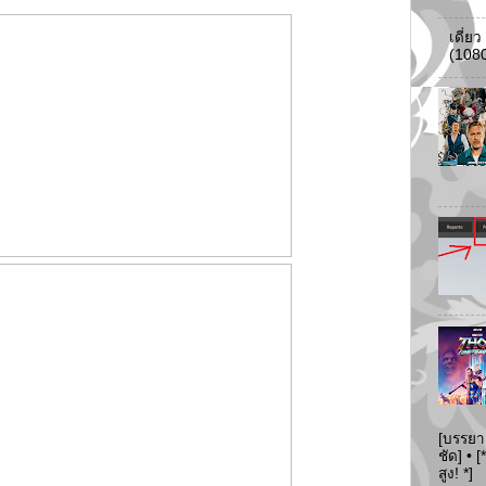
เดี่ย
(108
[บรรยา
ชัด] •
สูง! *]