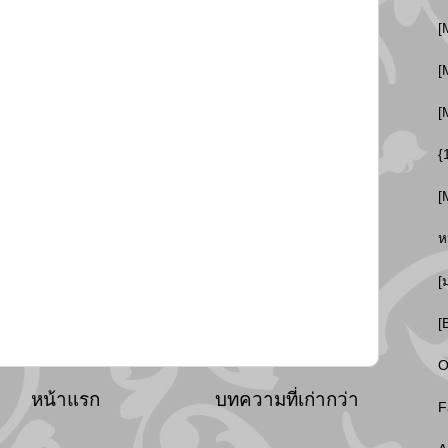
[
[
[
{
[
ห
[
[
O
หน้าแรก
บทความที่เก่ากว่า
F