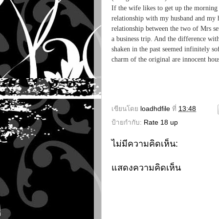
If the wife likes to get up the morning
relationship with my husband and my h
relationship between the two of Mrs set
a business trip. And the difference wit
shaken in the past seemed infinitely sof
charm of the original are innocent hous
เขียนโดย
loadhdfile
ที่
13:48
ป้ายกำกับ:
Rate 18 up
ไม่มีความคิดเห็น:
แสดงความคิดเห็น