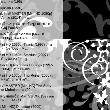
กรกฎาคม
(195)
มิถุนายน
(2336)
นังใหม่! MASTER [Mini HD 1080p]
Annie (2014) : หน...
หม่ร้อนๆ! [*ชัด+กระหึ่ม*][Full HD 10
Gb] Paul Bla...
นังดี โมใหม่! ชัดกริบ!! [Mini HD
1080p] The Recru...
Mini HD 1080p] Titanic (1997) : ไท
ทานิค *Open Mat...
Mini HD 1080p] Stardust (2007) :
ศึกมหัศจรรย์ ปาฏ...
Mini HD] Anaconda Duology (1997-
2004) : อนาคอนดา ...
Mini HD 1080p] The Ruins (2008) :
แดนร้างกระชากวิ...
หม่! MASTER [Mini HD] The Story
of Mahajanaka (20...
ผจญภัยสุดขั้ว} Man VS Wild [Season
1- 5] : สุดยอด...
S-Mini HD] Dinosaur (2000) :