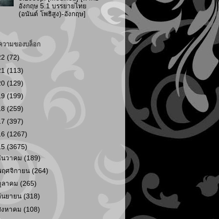
อังกฤษ 5.1 บรรยายไทย
(อนันต์ โพธิสูง)-อังกฤษ]
ความของบล็อก
22
(72)
21
(113)
20
(129)
19
(199)
18
(259)
17
(397)
16
(1267)
15
(3675)
ธันวาคม
(189)
พฤศจิกายน
(264)
ตุลาคม
(265)
กันยายน
(318)
สิงหาคม
(108)