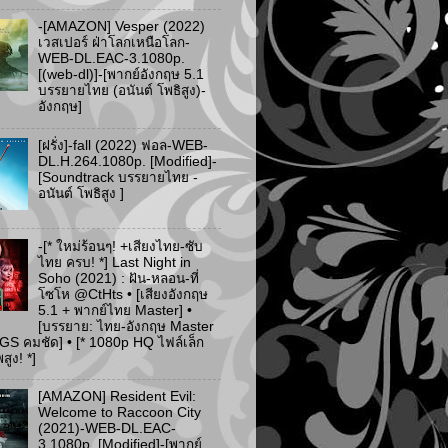
-[AMAZON] Vesper (2022)
เวสเปอร์ ฝ่าโลกเหนือโลก-
WEB-DL.EAC-3.1080p.
[(web-dl)]-[พากย์อังกฤษ 5.1
บรรยายไทย (อนันต์ โพธิสูง)-
อังกฤษ]
[ฝรั่ง]-fall (2022) ฟอล-WEB-
DL.H.264.1080p. [Modified]-
[Soundtrack บรรยายไทย -
อนันต์ โพธิสูง ]
-[* ใหม่ร้อนๆ! +เสียงไทย-ซับ
ไทย ครบ! *] Last Night in
Soho (2021) : ฝัน-หลอน-ที่
โซโห @CtHts • [เสียงอังกฤษ
5.1 + พากย์ไทย Master] •
[บรรยาย: ไทย-อังกฤษ Master
PGS คมชัด] • [* 1080p HQ ไฟล์เล็ก
ูง! *]
[AMAZON] Resident Evil:
Welcome to Raccoon City
(2021)-WEB-DL.EAC-
3.1080p. [Modified]-[พากย์