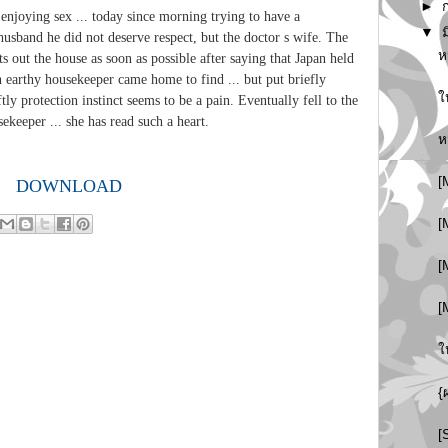
►
 enjoying sex ... today since morning trying to have a
▼
usband he did not deserve respect, but the doctor s wife. The
ห
s out the house as soon as possible after saying that Japan held
h earthy housekeeper came home to find ... but put briefly
ใ
tly protection instinct seems to be a pain. Eventually fell to the
ekeeper ... she has read such a heart.
ห
[
DOWNLOAD
[
[
[
ใ
{
[