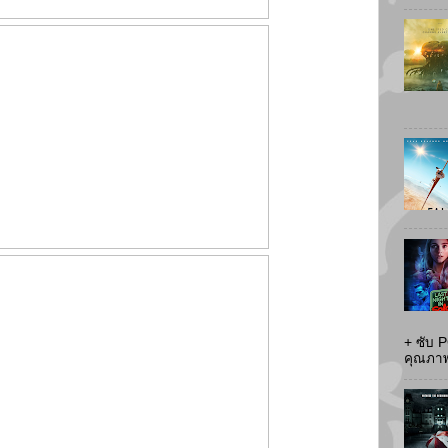
+ ซับ 
คุณภาพส