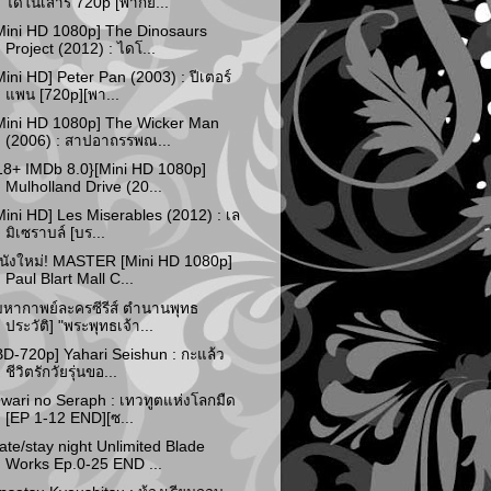
ไดโนเสาร์ 720p [พากย...
Mini HD 1080p] The Dinosaurs
Project (2012) : ไดโ...
Mini HD] Peter Pan (2003) : ปีเตอร์
แพน [720p][พา...
Mini HD 1080p] The Wicker Man
(2006) : สาปอาถรรพณ...
18+ IMDb 8.0}[Mini HD 1080p]
Mulholland Drive (20...
Mini HD] Les Miserables (2012) : เล
มิเซราบล์ [บร...
นังใหม่! MASTER [Mini HD 1080p]
Paul Blart Mall C...
มหากาพย์ละครซีรีส์ ตำนานพุทธ
ประวัติ] "พระพุทธเจ้า...
BD-720p] Yahari Seishun : กะแล้ว
ชีวิตรักวัยรุ่นขอ...
wari no Seraph : เทวทูตแห่งโลกมืด
[EP 1-12 END][ซ...
ate/stay night Unlimited Blade
Works Ep.0-25 END ...