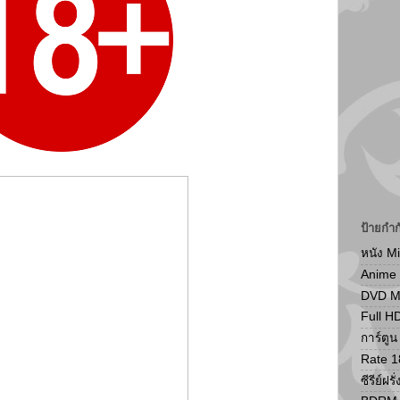
ป้ายกำก
หนัง M
Anime
DVD 
Full H
การ์ตู
Rate 1
ซีรีย์ฝรั่