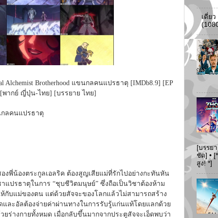
เดี่ย
(108
metal Alchemist Brotherhood แขนกลคนแปรธาตุ [IMDb8.9] [EP
พากย์ ญี่ปุ่น-ไทย] [บรรยาย ไทย]
แขนกลคนแปรธาตุ
[บรรยา
ชัด] •
สูง! *]
พี่น้องตระกูลเอลริค ต้องสูญเสียแม่ที่รักไปอย่างกะทันหัน
ิชาแปรธาตุในการ “ชุบชีวิตมนุษย์” ซึ่งถือเป็นวิชาต้องห้าม
ตให้กับแม่ของตน แต่ด้วยสัจจะของโลกแล้วไม่สามารถสร้าง
อ็ดและอัลต้องจ่ายค่าผ่านทางในการรับรู้แก่นแท้โดยแลกด้วย
้วยร่างกายทั้งหมด เมื่อกลับขึ้นมากจากประตูสัจจะเอ็ดพบว่า