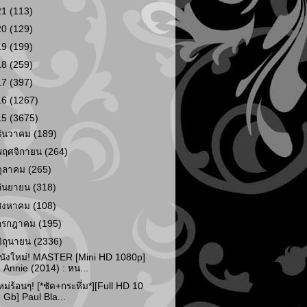
21
(113)
20
(129)
19
(199)
18
(259)
17
(397)
16
(1267)
15
(3675)
ธันวาคม
(189)
พฤศจิกายน
(264)
ตุลาคม
(265)
กันยายน
(318)
สิงหาคม
(108)
กรกฎาคม
(195)
มิถุนายน
(2336)
นังใหม่! MASTER [Mini HD 1080p]
Annie (2014) : หน...
หม่ร้อนๆ! [*ชัด+กระหึ่ม*][Full HD 10
Gb] Paul Bla...