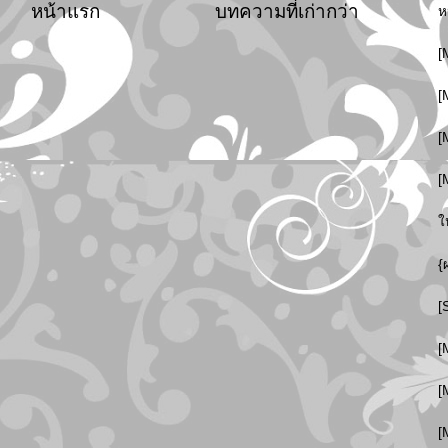
หน้าแรก
บทความที่เก่ากว่า
ห
[
[
[
[
ใ
{
[
[
[
[