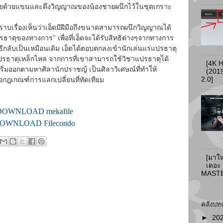
่ายด้วยแขนและดึงวิญญาณของน้องชายผนึกไว้ในชุดเกราะ
บเรื่องเห็นว่าเอ็ดมีฝีมือถึงขนาดสามารถผนึกวิญญาณได้
ปรธาตุของทางการ" เพื่อที่เอ็ดจะได้รับสิทธิต่างๆจากทางการ
ีกลับเป็นเหมือนเดิม เอ็ดได้ตอบตกลงเข้านักเล่นแร่แปรธาตุ
ปรธาตุเหล็กไหล จากการที่เขาสามารถใช้วิชาแปรธาตุได้
[4K 
ิ่มออกตามหาศิลานักปราชญ์ เป็นศิลาวิเศษณ์ที่ทำให้
(2019
2.0]
ือกฎเกณฑ์การแลกเปลี่ยนที่ทัดเทียม
DOWNLOAD mekafile
OWNLOAD Filecondo
[มาให
เดอะ
MASTER
คลังบท
►
20