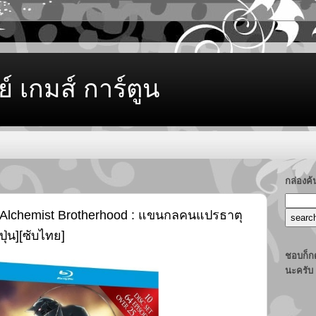
ย์ เกมส์ การ์ตูน
กล่องค
l Alchemist Brotherhood : แขนกลคนแปรธาตุ
ุ่น][ซับไทย]
ชอบก็กด
นะครับ