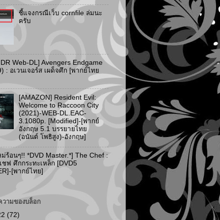
ชี้แจงกรณีเว็บ cornfile ล่มนะ
ครับ
HDR Web-DL] Avengers Endgame
) : อเวนเจอร์ส เผด็จศึก [พากย์ไทย
[AMAZON] Resident Evil:
Welcome to Raccoon City
(2021)-WEB-DL.EAC-
3.1080p. [Modified]-[พากย์
อังกฤษ 5.1 บรรยายไทย
(อนันต์ โพธิสูง)-อังกฤษ]
ม่ร้อนๆ!! *DVD Master.*] The Chef :
 เชฟ ศึกกระทะเหล็ก [DVD5
]-[พากย์ไทย]
ความของบล็อก
22
(72)