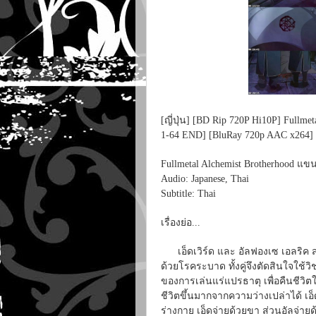
[ญี่ปุ่น] [BD Rip 720P Hi10P] Full
1-64 END] [BluRay 720p AAC x264] [
Fullmetal Alchemist Brotherhood 
Audio: Japanese, Thai
Subtitle: Thai
เรื่องย่อ...
เอ็ดเวิร์ด และ อัลฟองเซ เอลริค สอง
ด้วยโรคระบาด ทั้งคู่จึงตัดสินใจใช้ว
ของการเล่นแร่แปรธาตุ เพื่อคืนชีวิ
ชีวิตขึ้นมากจากความว่างเปล่าได้ เ
ร่างกาย เอ็ดจ่ายด้วยขา ส่วนอัลจ่ายด