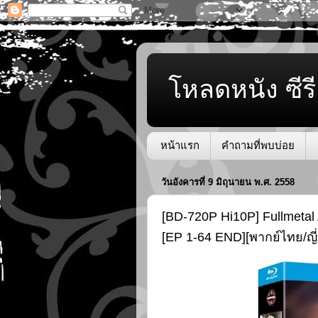
โหลดหนัง ซีรี
หน้าแรก
คำถามที่พบบ่อย
วันอังคารที่ 9 มิถุนายน พ.ศ. 2558
[BD-720P Hi10P] Fullmeta
[EP 1-64 END][พากย์ไทย/ญี่ป