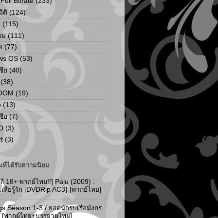
ull Bitrate
(233)
ิติ
(124)
C
(115)
รม
(111)
ย
(77)
ws OS
(53)
เชีย
(40)
(38)
ZOOM
(19)
p
(13)
เชีย
(7)
D
(3)
t
(3)
ที่ได้รับความนิยม
ลี 18+ พากย์ไทย!!] Paju (2009) :
..เสียรู้รัก [DVDRip AC3]-[พากย์ไทย]
gs Season 1-3 / ยอดนักรบเรือมังกร
-3 [พากย์ไทย+บรรยายไทย]