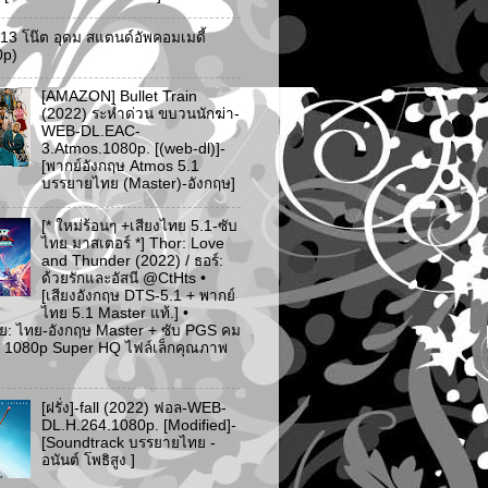
ว 13 โน๊ต อุดม สแตนด์อัพคอมเมดี้
0p)
[AMAZON] Bullet Train
(2022) ระห่ำด่วน ขบวนนักฆ่า-
WEB-DL.EAC-
3.Atmos.1080p. [(web-dl)]-
[พากย์อังกฤษ Atmos 5.1
บรรยายไทย (Master)-อังกฤษ]
[* ใหม่ร้อนๆ +เสียงไทย 5.1-ซับ
ไทย มาสเตอร์ *] Thor: Love
and Thunder (2022) / ธอร์:
ด้วยรักและอัสนี @CtHts •
[เสียงอังกฤษ DTS-5.1 + พากย์
ไทย 5.1 Master แท้.] •
ย: ไทย-อังกฤษ Master + ซับ PGS คม
 [* 1080p Super HQ ไฟล์เล็กคุณภาพ
[ฝรั่ง]-fall (2022) ฟอล-WEB-
DL.H.264.1080p. [Modified]-
[Soundtrack บรรยายไทย -
อนันต์ โพธิสูง ]