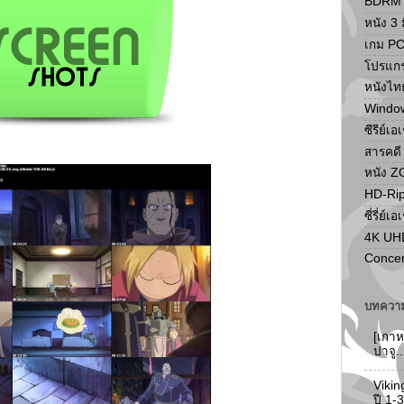
BDRM F
หนัง 3 ม
เกม P
โปรแก
หนังไท
Windo
ซีรีย์เอ
สารคดี
หนัง 
HD-Ri
ซี่รี่ย์เอ
4K UH
Concer
บทความ
[เกาห
ปาจู.
Vikin
ปี 1