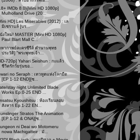
(2006) : สาปอาถรรพณ...
18+ IMDb 8.0}[Mini HD 1080p]
Mulholland Drive (20...
Mini HD] Les Miserables (2012) : เล
มิเซราบล์ [บร...
นังใหม่! MASTER [Mini HD 1080p]
Paul Blart Mall C...
มหากาพย์ละครซีรีส์ ตำนานพุทธ
ประวัติ] "พระพุทธเจ้า...
BD-720p] Yahari Seishun : กะแล้ว
ชีวิตรักวัยรุ่นขอ...
wari no Seraph : เทวทูตแห่งโลกมืด
[EP 1-12 END][ซ...
ate/stay night Unlimited Blade
Works Ep.0-25 END ...
nsatsu Kyoushitsu : ห้องเรียนลอบ
สังหาร Ep.1-22 EN...
unslinger Stratos The Animation
[EP 1-12 & ONA][ซ...
ungeon ni Deai wo Motomeru
nowa Machigatteir : มั...
V2D] Black jack : หมอปีศาจ + Movie