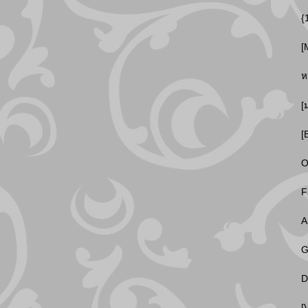
{
[
ห
[
[
O
F
A
G
D
[