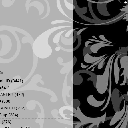
ับ
ini HD
(3441)
(541)
MASTER
(472)
D
(388)
น Mini HD
(292)
8 up
(284)
ง
(276)