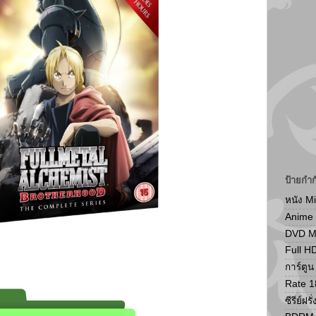
ป้ายกำก
หนัง M
Anime
DVD 
Full H
การ์ตู
Rate 1
ซีรีย์ฝรั่