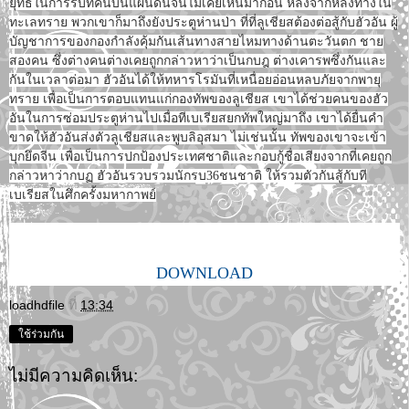
ยุทธในการรบที่คนบนแผ่นดินจีนไม่เคยเห็นมาก่อน หลังจากหลงทางใน
ทะเลทราย พวกเขาก็มาถึงยังประตูห่านป่า ที่ที่ลูเชียสต้องต่อสู้กับฮัวอัน ผู้
บัญชาการของกองกำลังคุ้มกันเส้นทางสายไหมทางด้านตะวันตก ชาย
สองคน ซึ่งต่างคนต่างเคยถูกกล่าวหาว่าเป็นกบฎ ต่างเคารพซึ่งกันและ
กันในเวลาต่อมา ฮัวอันได้ให้ทหารโรมันที่เหนื่อยอ่อนหลบภัยจากพายุ
ทราย เพื่อเป็นการตอบแทนแก่กองทัพของลูเชียส เขาได้ช่วยคนของฮัว
อันในการซ่อมประตูห่านไปเมื่อทีเบเรียสยกทัพใหญ่มาถึง เขาได้ยื่นคำ
ขาดให้ฮัวอันส่งตัวลูเชียสและพูบลิอุสมา ไม่เช่นนั้น ทัพของเขาจะเข้า
บุกยึดจีน เพื่อเป็นการปกป้องประเทศชาติและกอบกู้ชื่อเสียงจากที่เคยถูก
กล่าวหาว่ากบฏ ฮัวอันรวบรวมนักรบ36ชนชาติ ให้รวมตัวกันสู้กับที
เบเรียสในศึกครั้งมหากาพย์
DOWNLOAD
loadhdfile
ที่
13:34
ใช้ร่วมกัน
ไม่มีความคิดเห็น: