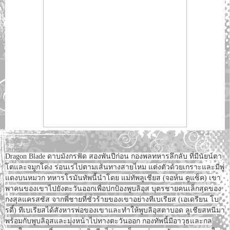
Dragon Blade ดาบมังกรฟัด สองพันปีก่อน กองพลทหารลึกลับ ที่มีนัยน์ตา
โตและจมูกโด่ง ร่อนเร่ไปตามเส้นทางสายไหม แต่งตัวด้วยเกราะและมีพู่
แดงบนหมวก ทหารโรมันทัพนี้นำโดย แม่ทัพลูเชียส (จอห์น คูแซ็ค) เขา
พาคนของเขาไปยังตะวันออกเพื่อปกป้องพูบลิอุส บุตรชายคนเล็กสุดของ
กงสุลแครสซัส จากพี่ชายที่ชั่วร้ายของเขาอย่างทีเบเรียส (เอเดรียน โบ
รดี้) ทีเบเรียสได้สังหารพ่อของเขาและทำให้พูบลิอุสตาบอด ลูเชียสหนีมา
พร้อมกับพูบลิอุสและมุ่งหน้าไปทางตะวันออก กองทัพนี้มีอาวุธและกล