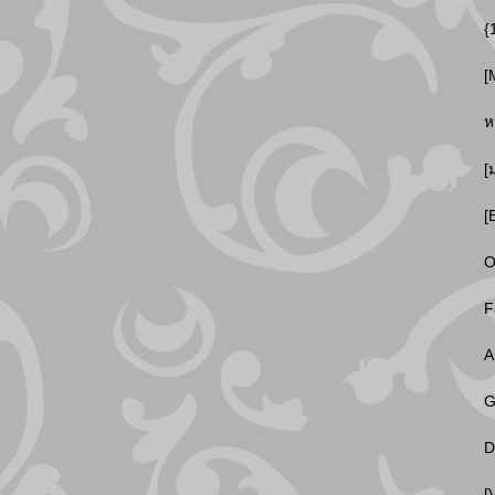
{
[
ห
[
[
O
F
A
G
D
[