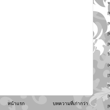
ห
[
[
[
[
ใ
{
[
[
[
หน้าแรก
บทความที่เก่ากว่า
[