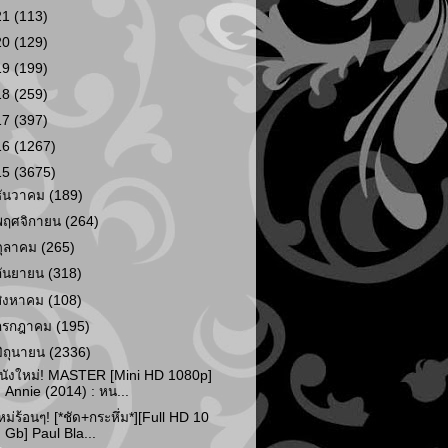
21
(113)
20
(129)
19
(199)
18
(259)
17
(397)
16
(1267)
15
(3675)
ธันวาคม
(189)
พฤศจิกายน
(264)
ตุลาคม
(265)
กันยายน
(318)
สิงหาคม
(108)
กรกฎาคม
(195)
มิถุนายน
(2336)
นังใหม่! MASTER [Mini HD 1080p]
Annie (2014) : หน...
หม่ร้อนๆ! [*ชัด+กระหึ่ม*][Full HD 10
Gb] Paul Bla...