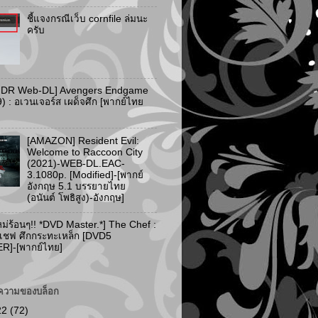
ชี้แจงกรณีเว็บ cornfile ล่มนะ
ครับ
HDR Web-DL] Avengers Endgame
) : อเวนเจอร์ส เผด็จศึก [พากย์ไทย
[AMAZON] Resident Evil:
Welcome to Raccoon City
(2021)-WEB-DL.EAC-
3.1080p. [Modified]-[พากย์
อังกฤษ 5.1 บรรยายไทย
(อนันต์ โพธิสูง)-อังกฤษ]
ม่ร้อนๆ!! *DVD Master.*] The Chef :
 เชฟ ศึกกระทะเหล็ก [DVD5
]-[พากย์ไทย]
ความของบล็อก
22
(72)