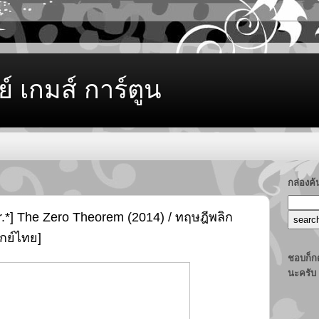
ย์ เกมส์ การ์ตูน
กล่องค
.*] The Zero Theorem (2014) / ทฤษฎีพลิก
กย์ไทย]
ชอบก็กด
นะครับ