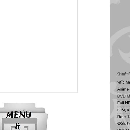
ป้ายกำก
หนัง M
Anime
DVD 
Full H
การ์ตู
Rate 1
ซีรีย์ฝรั่