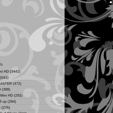
ับ
ini HD
(3441)
(541)
MASTER
(472)
D
(388)
น Mini HD
(292)
8 up
(284)
ง
(276)