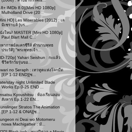
(2006) : สาปอาถรรพณ...
18+ IMDb 8.0}[Mini HD 1080p]
Mulholland Drive (20...
Mini HD] Les Miserables (2012) : เล
มิเซราบล์ [บร...
นังใหม่! MASTER [Mini HD 1080p]
Paul Blart Mall C...
มหากาพย์ละครซีรีส์ ตำนานพุทธ
ประวัติ] "พระพุทธเจ้า...
BD-720p] Yahari Seishun : กะแล้ว
ชีวิตรักวัยรุ่นขอ...
wari no Seraph : เทวทูตแห่งโลกมืด
[EP 1-12 END][ซ...
ate/stay night Unlimited Blade
Works Ep.0-25 END ...
nsatsu Kyoushitsu : ห้องเรียนลอบ
สังหาร Ep.1-22 EN...
unslinger Stratos The Animation
[EP 1-12 & ONA][ซ...
ungeon ni Deai wo Motomeru
nowa Machigatteir : มั...
V2D] Black jack : หมอปีศาจ + Movie