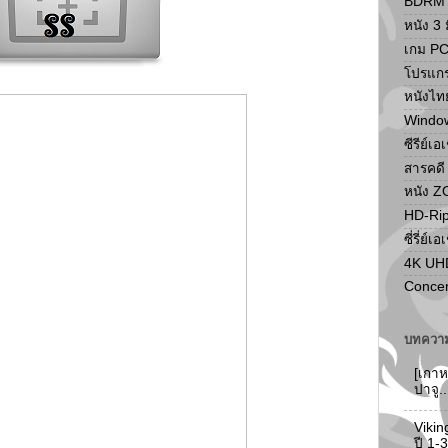
BDRM F
หนัง 3 ม
เกม P
โปรแก
หนังไท
Windo
ซีรีย์เอ
สารคดี
หนัง 
HD-Ri
ซี่รี่ย์เอ
4K UH
Concer
บทความ
[เกาห
ปาจู.
Vikin
ปี 1