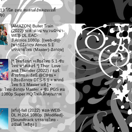
ว 13 โน๊ต อุดม สแตนด์อัพคอมเมดี้
0p)
[AMAZON] Bullet Train
(2022) ระห่ำด่วน ขบวนนักฆ่า-
WEB-DL.EAC-
3.Atmos.1080p. [(web-dl)]-
[พากย์อังกฤษ Atmos 5.1
บรรยายไทย (Master)-อังกฤษ]
[* ใหม่ร้อนๆ +เสียงไทย 5.1-ซับ
ไทย มาสเตอร์ *] Thor: Love
and Thunder (2022) / ธอร์:
ด้วยรักและอัสนี @CtHts •
[เสียงอังกฤษ DTS-5.1 + พากย์
ไทย 5.1 Master แท้.] •
ย: ไทย-อังกฤษ Master + ซับ PGS คม
 [* 1080p Super HQ ไฟล์เล็กคุณภาพ
[ฝรั่ง]-fall (2022) ฟอล-WEB-
DL.H.264.1080p. [Modified]-
[Soundtrack บรรยายไทย -
อนันต์ โพธิสูง ]