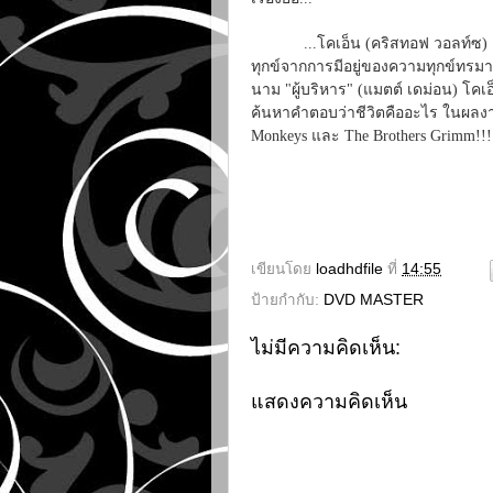
...โคเอ็น (คริสทอฟ วอลท์ซ) อัจ
ทุกข์จากการมีอยู่ของความทุกข์ทรมาน
นาม "ผู้บริหาร" (แมตต์ เดม่อน) โคเ
ค้นหาคำตอบว่าชีวิตคืออะไร ในผลงา
Monkeys และ The Brothers Grimm!!!
เขียนโดย
loadhdfile
ที่
14:55
ป้ายกำกับ:
DVD MASTER
ไม่มีความคิดเห็น:
แสดงความคิดเห็น