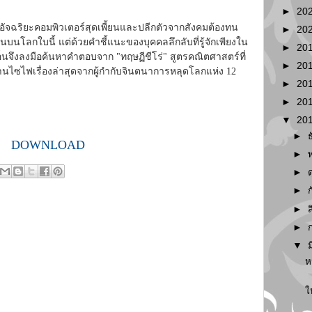
►
20
ฉริยะคอมพิวเตอร์สุดเพี้ยนและปลีกตัวจากสังคมต้องทน
►
20
บนโลกใบนี้ แต่ด้วยคำชี้แนะของบุคคลลึกลับที่รู้จักเพียงใน
►
20
อ็นจึงลงมือค้นหาคำตอบจาก "ทฤษฏีชีโร่" สูตรคณิตศาสตร์ที่
►
20
นไซไฟเรื่องล่าสุดจากผู้กำกับจินตนาการหลุดโลกแห่ง 12
►
20
►
20
▼
20
►
DOWNLOAD
►
►
►
►
►
▼
ห
ใ