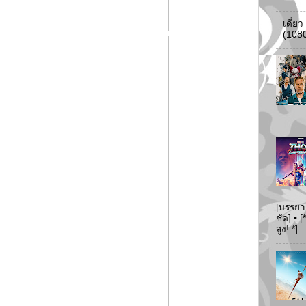
เดี่ย
(108
[บรรยา
ชัด] •
สูง! *]