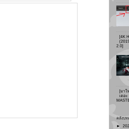
[4K 
(2019
2.0]
[มาให
เดอะ
MASTER
คลังบท
►
20