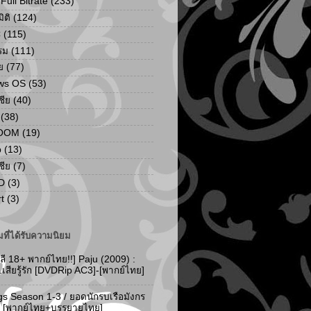
ull Bitrate
(233)
ิติ
(124)
C
(115)
รม
(111)
ย
(77)
ws OS
(53)
เชีย
(40)
(38)
ZOOM
(19)
p
(13)
เชีย
(7)
D
(3)
t
(3)
ที่ได้รับความนิยม
ลี 18+ พากย์ไทย!!] Paju (2009) :
..เสียรู้รัก [DVDRip AC3]-[พากย์ไทย]
gs Season 1-3 / ยอดนักรบเรือมังกร
-3 [พากย์ไทย+บรรยายไทย]