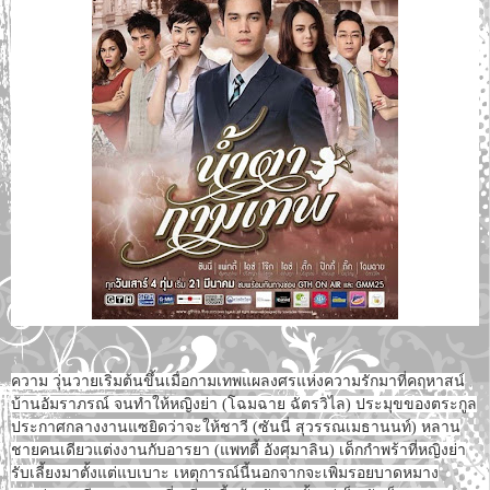
ความ วุ่นวายเริ่มต้นขึ้นเมื่อกามเทพแผลงศรแห่งความรักมาที่คฤหาสน์
บ้านอัมราภรณ์ จนทำให้หญิงย่า (โฉมฉาย ฉัตรวิไล) ประมุขของตระกูล
ประกาศกลางงานแซยิดว่าจะให้ชาวี (ซันนี่ สุวรรณเมธานนท์) หลาน
ชายคนเดียวแต่งงานกับอารยา (แพทตี้ อังศุมาลิน) เด็กกำพร้าที่หญิงย่า
รับเลี้ยงมาตั้งแต่แบเบาะ เหตุการณ์นี้นอกจากจะเพิ่มรอยบาดหมาง