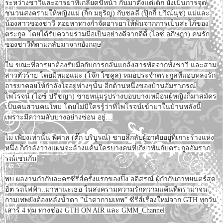
ระหว่างชาวีและอารยาที่เกลียดขี้หน้า กันมาตั้งแต่เด็ก ยังเป็นการจุด
ชนวนสงครามให้หญิงแม่ (กิ๊ก มยุริญ) กับชลลี่ (ปุ๊กกี้ ปวีณ์นุช) แม่และ
น้องสาวของชาวี คอยหาทางกำจัดอารยาให้พ้นจากการเป็นสะใภ้ของ
ตระกูล โดยได้รับความร่วมมือเป็นอย่างดีจากดีดี้ (ไอซ์ อภิษฎา) คนรัก
ของชาวีที่ตามกลับมาจากอังกฤษ
ใน ขณะที่อารยาต้องรับมือกับการกลั่นแกล้งสารพัดจากทั้งชาวี และสาม
สาวตัวร้าย โดยมีหมอแมะ (โจ๊ก โซคูล) หมอประจำตระกูลที่แอบหลงรัก
อารยาคอยให้กำลังใจอยู่ห่างๆนั้น อีกด้านหนึ่งของบ้านอัมราภรณ์
ไพโรจน์ (ไอซ์ ปรีชญา) ชายหนุ่มรูปร่างบอบบางเหมือนผู้หญิงก็มาสมัคร
เป็นคนสวนคนใหม่ โดยไม่มีใครรู้ว่าที่ไพโรจน์เข้ามาในบ้านหลังนี้
เพราะมีความลับบางอย่างซ่อน อยู่…
ไม่ เพียงเท่านั้น พิศาล (ตั๊ก บริบูรณ์) ชายลึกลับผู้อาศัยอยู่ที่เกาะร้างแห่ง
หนึ่ง ก็กำลังวางแผนจะล้างแค้นใครบางคนที่เกี่ยวพันกับตระกูลอัมราภ
รณ์เช่นกัน
พบ ผลงานกำกับละครซีรีส์ครั้งแรกของปิ๊ง อดิสรณ์ ผู้กำกับภาพยนตร์สุด
ฮิต รถไฟฟ้า..มาหานะเธอ ในสงครามความรักความแค้นที่ดราม่าจน
กามเทพยังต้องหลั่งน้ำตา ”น้ำตากามเทพ” ซีรีส์เรื่องใหม่จาก GTH ทุกวัน
เสาร์ 4 ทุ่ม ทางช่อง GTH ON AIR และ GMM_Channel