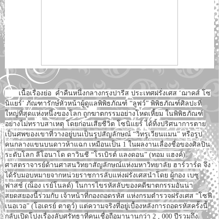
เนื้อเรื่องย่อ ค่ำคืนหนึ่งกลางกรุงปารีส ประเทศฝรั่งเศส ‘ฌาคส์ โซ
นิแยร์’ ภัณฑารักษ์หัวหน้าผู้ดูแลพิพิธภัณฑ์ “ลูฟว์” พิพิธภัณฑ์ศิลปะที่
ใหญ่ที่สุดแห่งหนึ่งของโลก ถูกฆาตกรรมอย่างโหดเหี้ยม ในพิพิธภัณฑ์
อย่างไม่ทราบสาเหตุ โดยก่อนเสียชีวิต โซนิแยร์ ได้ทิ้งปริศนาการตาย
เป็นศพของเขาที่วางอยู่บนเป็นรูปสัญลักษณ์ “วิทรูเวียนแมน” หรือรูป
คนกลางแขนบนดาวห้าแฉก เหมือนเป็น 1 ในผลงานเลื่องชื่อของศิลปิน
ระดับโลก ลีโอนาโด ดาวินชี “โรเบิรต์ แลงดอน” (ทอม แฮงค์)
ศาสตราจารย์ด้านศาสนวิทยาสัญลักษณ์แห่งมหาวิทยาลัย ฮาร์วาร์ด จึง
ได้รับมอบหมายจากหน่วยราชการลับแห่งฝรั่งเศสนำโดย ผู้กอง เบซู
ฟาสช์ (ณ็อง เรย์โนลด์) ในการไขรหัสลับของคดีฆาตกรรมอันน่า
สยดสยองนี้ร่วมกับ เจ้าหน้าที่กองถอดรหัส แห่งกรมตำรวจฝรั่งเศส “โซฟี
เนอเวอ” (โอเดรย์ ตาตูว์) แต่ความจริงที่อยู่เบื้องหลังการถอดรหัสครั้งนี้
กลับเปิดโปงเรื่องลับศรัทธาที่คนเชื่อถือมานานกว่า 2 , 000 ปีรวมถึง