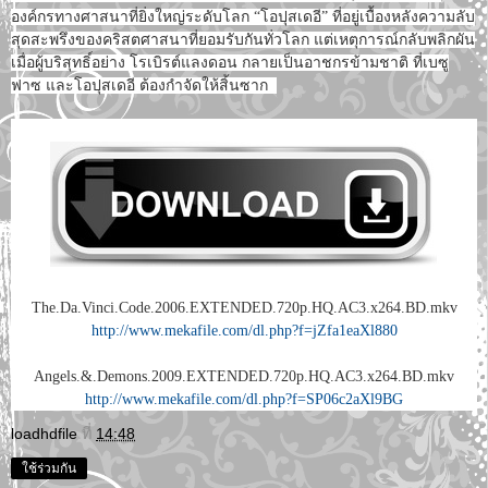
องค์กรทางศาสนาที่ยิ่งใหญ่ระดับโลก “โอปุสเดอี” ที่อยู่เบื้องหลังความลับ
สุดสะพรึงของคริสตศาสนาที่ยอมรับกันทั่วโลก แต่เหตุการณ์กลับพลิกผัน
เมื่อผู้บริสุทธิ์อย่าง โรเบิรต์แลงดอน กลายเป็นอาชกรข้ามชาติ ที่เบซู
ฟาซ และโอปุสเดอี ต้องกำจัดให้สิ้นซาก
The.Da.Vinci.Code.2006.EXTENDED.720p.HQ.AC3.x264.BD.mkv
http://www.mekafile.com/dl.php?f=jZfa1eaXl880
Angels.&.Demons.2009.EXTENDED.720p.HQ.AC3.x264.BD.mkv
http://www.mekafile.com/dl.php?f=SP06c2aXl9BG
loadhdfile
ที่
14:48
ใช้ร่วมกัน