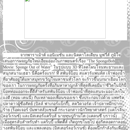
จากพาราเม้าต์ แอนิเมชั่น และนิคคาโลเดียน มูฟวี่ส์ ภูมิใจ
เสนอการผจญภัยใหม่เอี่ยมอ่องในภาพยนตร์เรื่อง “The SpongeBob
Movie: Sponge Out of Water” ในรูปแบบ 3D ที่โลดโผนโจนทะยานและ
สนุกสนานเฮฮา นี่คือครั้งแรก! ที่ สพันจ์บ็อบ สแควร์แพนท์ส เจ้าฟองน้ำ
ที่อาศัยอยู่ใต้มหาสมุทรขวัญใจมหาชนทั่วโลก จะก้าวขึ้นบกมาเยือนโลก
ของเรา ในการผจญภัยครั้งที่อภิมหาหาญกล้าที่สุดที่เคยมีมา!ชีวิตในบิกินี่
บ็อทท่อมออกจะดี๊ดีสำหรับสพันจ์บ็อบ เจ้าฟองน้ำที่สุดแสนจะมองโลกใน
แง่ดี (ทอม เคนนี่) กับเหล่าผองเพื่อนของเขา ซึ่งประกอบไปด้วย แพทริค
ปลาดาวผู้ซื่อสัตย์ (บิลล์ ฟาเกอร์แบ็กกี้), สควิดวอร์ด เจ้าปลาหมึกปาก
ร้าย (ร็อดเจอร์ บัมพาสส์)แซนดี้ กระรอกสาวนักวิทยาศาสตร์ (แคโรลิน
ลอว์เรนซ์) และมิสเตอร์แคร็บส์ นายทุนปูก้ามโต (แคลนซี่ บราวน์) ...
เมื่อสูตรลับสำหรับทำ แคร็บบี้ แพ็ตตี้ส์ เกิดถูกขโมยไป คู่อริตลอดกาลอย่
างสพันจ์บ็อบ และแพลงตอน (มิสเตอร์ลอว์เรนซ์) ต้องผนึกกำลังกันเพื่อ