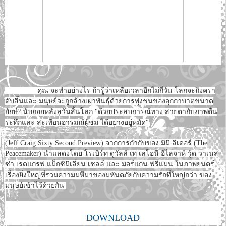
คุณ จะทำอย่างไร ถ้ารู้ว่าเหลือเวลาอีกไม่กี่วัน โลกจะถึงครา
ดับสิ้นและ มนุษย์จะถูกล้างเผ่าพันธุ์ด้วยการพุ่งชนของอุกกาบาตขนาด
ยักษ์? นับถอยหลังสู่วันสิ้นโลก "ด้วยประสบการณ์ทาง สายตากับภาพตื่น
ระทึกและ สะเทือนอารมณ์ผู้ชม ได้อย่างอยู่หมัด"
(Jeff Craig Sixty Second Preview) จากการกำกับของ มิมิ ลีเดอร์ (The
Peacemaker) นำแสดงโดย โรเบิร์ท ดูวัลล์ เท เลโอนี อีไลจาห์ วู้ด วาเนส
ซ่า เรดแกรฟ แม็กซิมิเลี่ยน เชลล์ และ มอร์แกน ฟรีแมน ในภาพยนตร์
เรื่องยิ่งใหญ่ที่รวมความมหึมาของมหันตภัยกับความรักที่ใหญ่กว่า ของ
มนุษย์เข้าไว้ด้วยกัน
DOWNLOAD