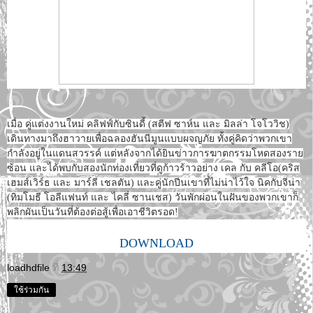
เมื่อ คู่แต่งงานใหม่ คลิฟฟ์กับซินดี้ (สตีฟ ซาห์น และ มิลล่า โจโววิช)
เดินทางมาถึงฮาวายเพื่อฉลองฮันนีมูนแบบผจญภัย ทั้งคู่คิดว่าพวกเขา
กำลังอยู่ในแดนสวรรค์ แต่หลังจากได้ยินข่าวการฆาตกรรมโหดสองราย
ซ้อน และได้พบกับสองนักท่องเที่ยวที่ดูก้าวร้าวอย่าง เคล กับ คลีโอ(คริส
เฮมส์เวิร์ธ และ มาร์ลี เชลตัน) และคู่นักปีนเขาที่ไม่น่าไว้ใจ นิคกับจีน่า
(ทิมโมธี โอลีแฟนท์ และ ไคลี่ ซานเชส) วันพักผ่อนในฝันของพวกเขาก็
พลิกผันเป็นวันที่ต้องต่อสู้เพื่อเอาชีวิตรอด!
DOWNLOAD
loadhdfile
ที่
13:49
ใช้ร่วมกัน