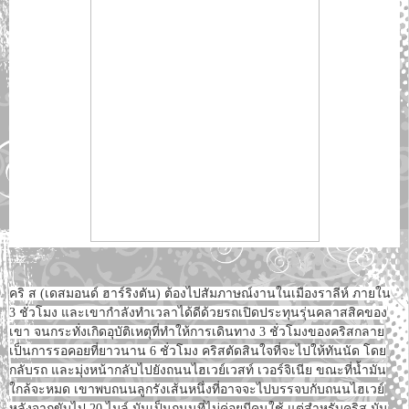
คริ ส (เดสมอนด์ ฮาร์ริงตัน) ต้องไปสัมภาษณ์งานในเมืองราลีห์ ภายใน
3 ชั่วโมง และเขากำลังทำเวลาได้ดีด้วยรถเปิดประทุนรุ่นคลาสสิคของ
เขา จนกระทั่งเกิดอุบัติเหตุที่ทำให้การเดินทาง 3 ชั่วโมงของคริสกลาย
เป็นการรอคอยที่ยาวนาน 6 ชั่วโมง คริสตัดสินใจที่จะไปให้ทันนัด โดย
กลับรถ และมุ่งหน้ากลับไปยังถนนไฮเวย์เวสท์ เวอร์จิเนีย ขณะที่น้ำมัน
ใกล้จะหมด เขาพบถนนลูกรังเส้นหนึ่งที่อาจจะไปบรรจบกับถนนไฮเวย์
หลังจากขับไป 20 ไมล์ มันเป็นถนนที่ไม่ค่อยมีคนใช้ แต่สำหรับคริส มัน