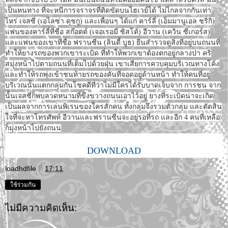
เป็นหนทาง ที่จะหนีการจราจรที่ติดขัดบนไฮเวย์ได้ ไม่ไกลจากกันเท่า
ไหร่ เจสซี่ (เอไลซ่า ดุชกู) และเพื่อนๆ ได้แก่ คาร์ลี่ (เอ็มมานูเอล ชริกิ)
แฟนของคาร์ลี่ที่ชื่อ สก๊อตต์ (เจอเรอมี่ ซิสโต้) อีวาน (เควิน ซีเกอร์ส)
และแฟนของเขาที่ชื่อ ฟรานซีน (ลินดี้ บูธ) ยืนสำรวจดูสิ่งที่อยู่บนถนนที่
ทำให้ยางรถของพวกเขาระเบิด ที่ทำให้พวกเขาต้องตกอยู่กลางป่า คริ
สมุ่งหน้าไปตามถนนที่เต็มไปด้วยฝุ่น เขาเสียการควบคุมบริเวณทางโค้ง
และทำให้รถพุ่งเข้าชนท้ายรถของคันที่จอดอยู่ด้านหน้า ทำให้คนที่อยู่
บริเวณนั้นแตกกลุ่มกันโชคดีที่ว่าไม่มีใครได้รับบาดเจ็บจาก การชน จาก
นั้นเจสซี่ก็พบลวดหนามที่ขึงขวางถนนเอาไว้อยู่ ยางที่ระเบิดน่าจะเกิด
เป็นผลจากการเล่นพิเรนของใครสักคน ทั้งกลุ่มจึงรวมตัวกลุ่ม และตัดสิน
ใจที่จะหาโทรศัพท์ อีวานและฟรานซีนจะอยู่รอที่รถ และอีก 4 คนที่เหลือ
ก็มุ่งหน้าไปยังถนน
DOWNLOAD
loadhdfile
ที่
17:11
ใช้ร่วมกัน
ไม่มีความคิดเห็น: