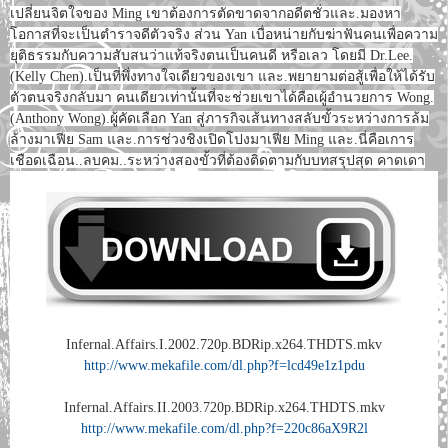
เปลี่ยนจิตใจของ Ming เขาต้องการตัดขาดจากอดีตชั่วและ.มองหา
โอกาสที่จะเป็นตำราจดีตัวจริง ส่วน Yan เบื่อหน่ายกับฆ่าฟันคนเพื่อความ
ยุติธรรมกับความสับสนว่าแท้จริงตนเป็นคนดี หรือเลว โดยมี Dr.Lee.
(Kelly Chen).เป็นที่พึ่งทางใจเดียวของเขา และ.พยายามต่อสู้เพื่อให้ได้รับ
ตัวตนจริงกลับมา คนเดียวเท่านั้นที่จะช่วยเขาได้คือเผู้อำนวยการ Wong.
(Anthony Wong).ผู้คัดเลือก Yan สู่ภารกิจเส้นทางสลับขั้วระหว่างการล้ม
ล้างมาเฟีย Sam และ.การช่วงชิงเปิดโปงมาเฟีย Ming และ.นี่คือเการ
เชือดเฉือน..ลบคม..ระหว่างสองขั้วที่ต้องติดตามกับบทสรุปสุด คาดเดา
Infernal.Affairs.I.2002.720p.BDRip.x264.THDTS.mkv
http://www.mekafile.com/dl.php?f=lcd49e1z1pdu
Infernal.Affairs.II.2003.720p.BDRip.x264.THDTS.mkv
http://www.mekafile.com/dl.php?f=220c86aX9R2l