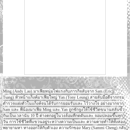
Ming.(Andy Lau).มาเฟียหนุ่มไฟแรงกับภารกิจลับจาก Sam.(Eric
Tsang).หัวหน้าแก็งค์มาเฟียใหญ่ Yan.(Tony Leung).สายลับมือดีจากกรม
ตำรวจแฝงตัวในแก็งค์จนได้รับการยอมรับและ.ไว้วางใจ อย่างมากจาก
Sam และ.พี่น้องมาเฟีย Ming และ.Yan ถูกชักจูงให้ใช้ชีวิตขนานสลับขั้ว
กันเป็นเวลานับ 10 ปี ต่างตกอยู่ในวงล้อมที่กดดันและ.จอมปลอมขึ้นทุก
วัน การใช้ชีวิตที่แขวนอยู่ระหว่างความเป็นและ.ความตายทำให้ทั้งสอง
พยายามหา ทางออกให้กับตัวเอง ความรักของ Mary.(Sammi Cheng).กลับ