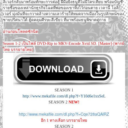
ลิเวอร์กลับมาพร้อมทักษะการต่อสู้ ฝีมือยิงธนูที่ไม่มีใครเทียบ พร้อมบัญชี
รายชื่อของเหล่านักธุรกิจโฉดที่พ่อของเขาทิ้งไว้ก่อนตาย เวลานี้ โอลิ
เวอร์ มุ่งมั่นที่จะกวาดล้างความเลวร้ายให้หมดจากเมืองในรูปลักษณ์ของ
ชายปริศนาใต้ ฮู้ดคลุมศีรษะสีเขียว ที่มาพร้อมธนูพิฆาตคู่กาย
อ่านก่อนโหลดซักนิด
Season 1-2 เป็นไฟล์ DVD-Rip to MKV-Encode.Xvid.SD. [Master]-[พากย์
ไทย บรรยายไทย]
SEASON 1
http://www.mekafile.com/dl.php?f=Y10d6e1xxSeL
SEASON 2
NEW!
http://www.mekafile.com/dl.php?f=Cqe728aQAlRZ
อีก 1 ทางเลือก บรรยายไทย
SEASON 2