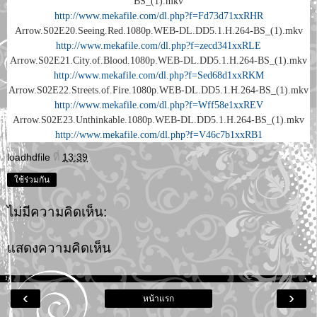
BS_(1).mkv
http://www.mekafile.com/dl.php?f=Fd73d71xxRHR
Arrow.S02E20.Seeing.Red.1080p.WEB-DL.DD5.1.H.264-BS_(1).mkv
http://www.mekafile.com/dl.php?f=zecd341xxRLE
Arrow.S02E21.City.of.Blood.1080p.WEB-DL.DD5.1.H.264-BS_(1).mkv
http://www.mekafile.com/dl.php?f=Sed68d1xxRKM
Arrow.S02E22.Streets.of.Fire.1080p.WEB-DL.DD5.1.H.264-BS_(1).mkv
http://www.mekafile.com/dl.php?f=Wff58e1xxREV
Arrow.S02E23.Unthinkable.1080p.WEB-DL.DD5.1.H.264-BS_(1).mkv
http://www.mekafile.com/dl.php?f=V46c7b1xxRB1
loadhdfile
ที่
13:39
ใช้ร่วมกัน
ไม่มีความคิดเห็น:
แสดงความคิดเห็น
‹
›
หน้าแรก