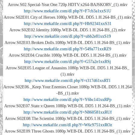
Arrow.S02.Special-Year.One.720p.HDTV.x264-BAJSKORV_(1).mkv
http://www.mekafile.com/dl.php?f=F7cb3a1xxS1U
Arrow.S02E01.City.of.Heroes.1080p.WEB-DL.DD5.1.H.264-BS_(1).mkv
http://www.mekafile.com/dl.php?f=Hb92341xxS31
Arrow.S02E02.Identity.1080p.WEB-DL.DD5.1.H.264-BS_(2).mkv
http://www.mekafile.com/dl.php?f=ubb2e81xxS19
Arrow.S02E03.Broken.Dolls.1080p.WEB-DL.DD5.1.H.264-BS_(1).mkv
http://www.mekafile.com/dl.php?f=549a771xxRZ9
Arrow.S02E04.Crucible.1080p.WEB-DL.DD5.1.H.264-BS_(1).mkv
http://www.mekafile.com/dl.php?f=G57a2e1xxRSj
Arrow.S02E05.League.of.Assassins.1080p.WEB-DL.DD5.1.H.264-BS_
(1).mkv
http://www.mekafile.com/dl.php?f=t317d61xxRTl
Arrow.S02E06._Keep.Your.Enemies.Closer.1080p.WEB-DL.DD5.1.H.264
-BS_(1).mkv
http://www.mekafile.com/dl.php?f=Y6bc141xxRPp
Arrow.S02E07.State.v.Queen.1080p.WEB-DL.DD5.1.H.264-BS_(1).mkv
http://www.mekafile.com/dl.php?f=N860581xxRUf
Arrow.S02E08.The.Scientist.1080p.WEB-DL.DD5.1.H.264-BS_(1).mkv
http://www.mekafile.com/dl.php?f=W6c9751xxROz
Arrow.S02E09.Three.Ghosts.1080p.WEB-DL.DD5.1.H.264-BS_(1).mkv