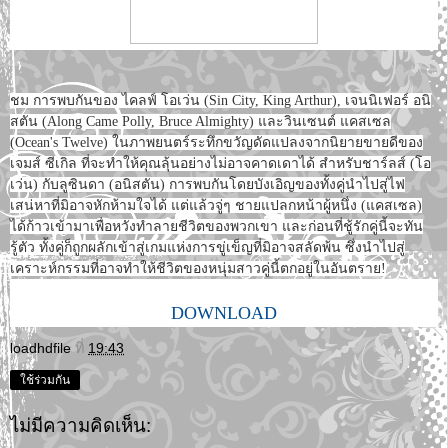
ชม การพบกันของ ไคลฟ์ โอเว่น (Sin City, King Arthur), เจนนิเฟอร์ อนิ
สตัน (Along Came Polly, Bruce Almighty) และวินเซนต์ แคสเซล
(Ocean's Twelve) ในภาพยนตร์ระทึกขวัญดัดแปลงจากนิยายขายดีของ
เจมส์ ซีเกิล ที่จะทำให้คุณลุ้นอย่างไม่อาจคาดเดาได้ สำหรับชาร์ลส์ (โอ
เว่น) กับลูซินดา (อนิสตัน) การพบกันโดยบังเอิญของทั้งคู่นำไปสู่ไฟ
เสน่หาที่มิอาจหักห้ามใจได้ แต่แล้วจู่ๆ ชายแปลกหน้าผู้หนึ่ง (แคสเซล)
ได้ก้าวเข้ามาเพื่อหวังทำลายชีวิตของพวกเขา และก่อนที่ชู้รักคู่นี้จะทัน
รู้ตัว ทั้งคู่ก็ถูกผลักเข้าสู่เกมแห่งการขู่เข็ญที่มิอาจสลัดพ้น ซึ่งนำไปสู่
เคราะห์กรรมที่อาจทำให้ชีวิตของหนุ่มสาวคู่นี้ตกอยู่ในอันตราย!
DOWNLOAD
loadhdfile
ที่
19:43
ใช้ร่วมกัน
ไม่มีความคิดเห็น: