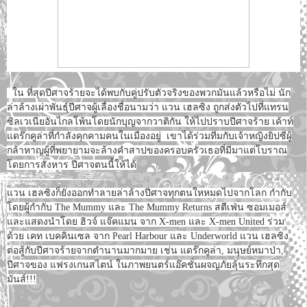
ใน ที่สุดปีศาจร้ายจะได้พบกับคู่ปรับตัวจริงของพวกมันแล้วหรือไม่ นัก
ล่าล้างเผ่าพันธุ์ปีศาจผู้เลื่องชื่อนามว่า แวน เฮลซิง ถูกส่งตัวไปที่แทรน
ซิลเวเนียอันไกลโพ้นโดยนักบุญจากวาติกัน ให้ไปปราบปีศาจร้าย เค้าท์
แดร๊กคูล่าที่กำลังคุกคามคนในเมืองอยู่ เขาได้ร่วมทีมกับเจ้าหญิงยิปซีผู้
กล้าหาญผู้ที่พยายามจะล้างคำสาปของครอบครัวเธอที่มีมาแต่โบราณ
โดยการสังหาร ปีศาจตนนี้ให้ได้
แวน เฮลซิงก็ยังออกทำลายล่าล้างปีศาจทุกตนใหหมดไปจากโลก กำกับ
โดยผู้กำกับ The Mummy และ The Mummy Returns สตีเฟ่น ซอมเมอส์
และแสดงนำโดย ฮิวจ์ แจ๊คแมน จาก X-men และ X-men United ร่วม
ด้วย เคท เบคคินเซล จาก Pearl Harbour และ Underworld แวน เฮลซิง
ต่อสู้กับปีศาจร้ายจากตำนานมากมาย เช่น แดร๊กคูล่า, มนุษย์หมาป่า,
ปีศาจของ แฟรงเกนสไตน์ ในภาพยนตร์แอ๊คชั่นผจญภัยลุ้นระทึกสุด
มันส์!!!